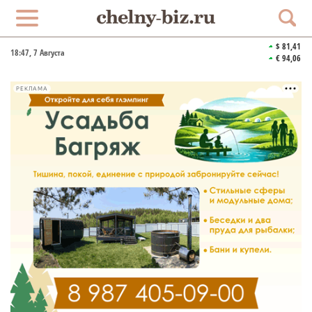
$ 81,41
18:47
, 7 Августа
€ 94,06
РЕКЛАМА