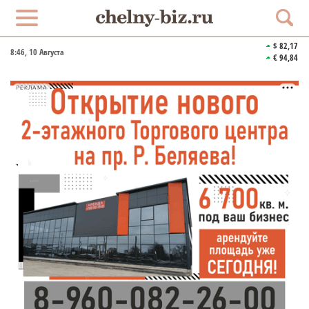
$ 82,17
8:46
, 10 Августа
€ 94,84
РЕКЛАМА