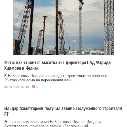
Фото: как строится высотка экс-директора ПАД Фарида
Киямова в Челнах
В Набережных Челнах вовсю идет строительство спорного
25‑этажного дома на пересечении улиц ...
08.08.2026, 07:19
1
Ильдар Ахметгареев получил звание заслуженного строителя
РТ
Экс‑чиновнику исполкома Набережных Челнов Ильдару
Ахметгарееву присвоено звание «Заслуженный ...