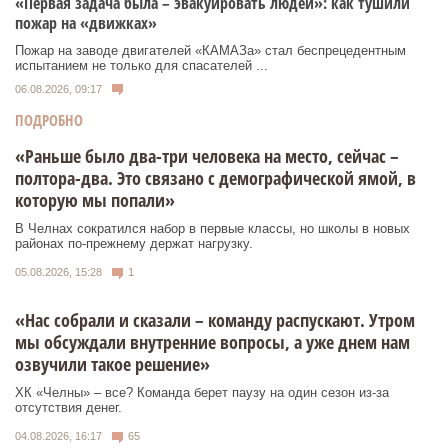
«Первая задача была – эвакуировать людей»: как тушили
пожар на «движках»
Пожар на заводе двигателей «КАМАЗа» стал беспрецедентным
испытанием не только для спасателей ...
06.08.2026, 09:17
ПОДРОБНО
«Раньше было два-три человека на место, сейчас –
полтора-два. Это связано с демографической ямой, в
которую мы попали»
В Челнах сократился набор в первые классы, но школы в новых
районах по-прежнему держат нагрузку.
05.08.2026, 15:28
1
«Нас собрали и сказали – команду распускают. Утром
мы обсуждали внутренние вопросы, а уже днем нам
озвучили такое решение»
ХК «Челны» – все? Команда берет паузу на один сезон из-за
отсутствия денег.
04.08.2026, 16:17
65