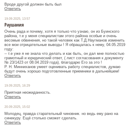
Вроде другой должен быть был
Ответить
19.09.2025, 13:57
Раушания
Очень рада и почему, хотя я только что узнаю, он из Буинского
района, т.е у меня специалистам этого района особые и очень
весомые обвинения, но такой человек как Т.Д.Наугманов изменить
все мои отрицательные выводы ! Я обращалась к нему, 04.05.2019
году:
-- т.е уже я не знала что делать и как быть, он дал мне полностью
грамотный и юридический ответ, ( лист согласования к документу
№ 23/1423 от 08.04.2019 года), благодарю Его за это !
Р. Н. Минниханов умеет оценивать работу специалистов, думаю
будут очень хорошо подготовленные приемники в дальнейшем!
Ответить
19.09.2025, 16:29
Приятная неожиданность.
Ответить
20.09.2025, 15:02
Молодец, правда старательный чиновник. но ведь ему рано на
синекуру. Ещё столько сможет сделать.
Ответить