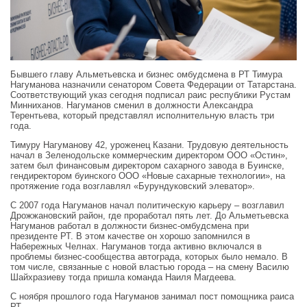
Бывшего главу Альметьевска и бизнес омбудсмена в РТ Тимура
Нагуманова назначили сенатором Совета Федерации от Татарстана.
Соответствующий указ сегодня подписал раис республики Рустам
Минниханов. Нагуманов сменил в должности Александра
Терентьева, который представлял исполнительную власть три
года.
Тимуру Нагуманову 42, уроженец Казани. Трудовую деятельность
начал в Зеленодольске коммерческим директором ООО «Остин»,
затем был финансовым директором сахарного завода в Буинске,
гендиректором буинского ООО «Новые сахарные технологии», на
протяжение года возглавлял «Бурундуковский элеватор».
С 2007 года Нагуманов начал политическую карьеру – возглавил
Дрожжановский район, где проработал пять лет. До Альметьевска
Нагуманов работал в должности бизнес-омбудсмена при
президенте РТ. В этом качестве он хорошо запомнился в
Набережных Челнах. Нагуманов тогда активно включался в
проблемы бизнес-сообщества автограда, которых было немало. В
том числе, связанные с новой властью города – на смену Василю
Шайхразиеву тогда пришла команда Наиля Магдеева.
С ноября прошлого года Нагуманов занимал пост помощника раиса
РТ.