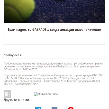
Если падел, то GAZPADEL: когда локация имеет значение
chelny-biz.ru
Любое использование материалов допускается только при соблюдении правил
перепечатки при наличии гиперссылки на Chelny-biz.ru. Все права защищены
©Chelny-biz.ru. 2012—2026.
Портал предпринимателей Chelny-biz.ru Свидетельство о регистрации СМИ Эл
№ФС77-64768 выдано Роскомнадзором 02.02.2016 г. Учредитель - ООО
«Деловой». Главный редактор – Ахметзянова Л. З. Контакты редакции: (8552)
450-575,
news@chelny-biz.ru
Дружите с нами