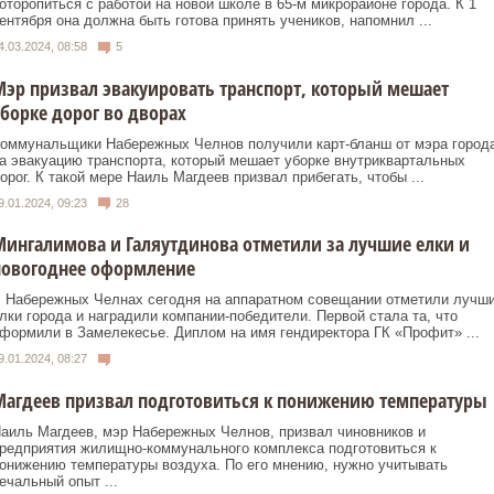
оторопиться с работой на новой школе в 65-м микрорайоне города. К 1
ентября она должна быть готова принять учеников, напомнил ...
4.03.2024, 08:58
5
эр призвал эвакуировать транспорт, который мешает
борке дорог во дворах
оммунальщики Набережных Челнов получили карт-бланш от мэра город
а эвакуацию транспорта, который мешает уборке внутриквартальных
орог. К такой мере Наиль Магдеев призвал прибегать, чтобы ...
9.01.2024, 09:23
28
ингалимова и Галяутдинова отметили за лучшие елки и
новогоднее оформление
 Набережных Челнах сегодня на аппаратном совещании отметили лучш
лки города и наградили компании-победители. Первой стала та, что
формили в Замелекесье. Диплом на имя гендиректора ГК «Профит» ...
9.01.2024, 08:27
агдеев призвал подготовиться к понижению температуры
аиль Магдеев, мэр Набережных Челнов, призвал чиновников и
редприятия жилищно-коммунального комплекса подготовиться к
онижению температуры воздуха. По его мнению, нужно учитывать
ечальный опыт ...