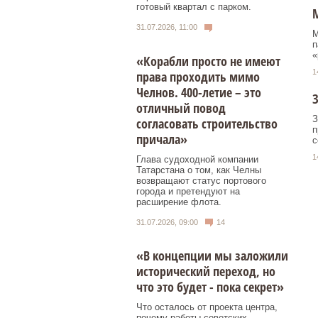
готовый квартал с парком.
М
31.07.2026, 11:00
М
п
«
«Корабли просто не имеют
1
права проходить мимо
Челнов. 400-летие – это
З
отличный повод
З
согласовать строительство
п
причала»
с
1
Глава судоходной компании
Татарстана о том, как Челны
возвращают статус портового
города и претендуют на
расширение флота.
31.07.2026, 09:00
14
«В концепции мы заложили
исторический переход, но
что это будет - пока секрет»
Что осталось от проекта центра,
почему работы советских