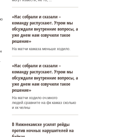
могут извести, не то, ...
«Нас собрали и сказали –
ую
команду распускают. Утром мы
обсуждали внутренние вопросы, а
уже днем нам озвучили такое
решение»
На матчи камаза меньше ходило.
н
.
«Нас собрали и сказали –
команду распускают. Утром мы
обсуждали внутренние вопросы, а
уже днем нам озвучили такое
решение»
На матчи ходило оч.много
людей.сравните на фк камаз сколько
и хк челны
В Нижнекамске усилят рейды
против ночных нарушителей на
байках