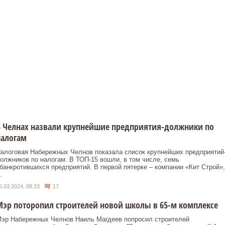
В Челнах назвали крупнейшие предприятия-должники по
налогам
алоговая Набережных Челнов показала список крупнейших предприятий
олжников по налогам. В ТОП-15 вошли, в том числе, семь
банкротившихся предприятий. В первой пятерке – компании «Кит Строй»,
.
5.03.2024, 08:33
17
эр поторопил строителей новой школы в 65-м комплексе
эр Набережных Челнов Наиль Магдеев попросил строителей