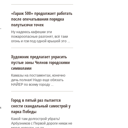
«Гараж 500» продолжает работать
после опечатывания порядка
полутысячи точек
–
Ну надеюсь кафешки эти
пожароопасные разгонят, всё таки
огонь и гсм под одной крышей это ...
Художник предлагает украсить
пустые зоны Челнов городскими
символами
Камазы на постаментах, конечно
дичь полная! Надо еще обязать
НАЙЕР по всему городу ...
Город в пятый раз пытается
снести скандальный самострой у
и
парка Победы
Какой там долгострой убрать!
Арбузников с Первой дороги никак не