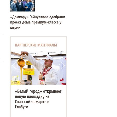
«Домкору» Гайнуллова одобрили
проект дома премиум-класса у
мэрии
ПАРТНЕРСКИЕ МАТЕРИАЛЫ
«Белый город» открывает
ESTEO MX уже в ТТС: 3
новую площадку на
экрана, искусственный
Спасской ярмарке в
интеллект и полный
Елабуге
привод