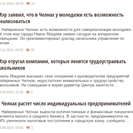
0.01.2024, 08:43
13
эр заявил, что в Челнах у молодежи есть возможность
еализоваться
 Набережных Челнах есть возможности для самореализации молодежи 
б этом мэр города Наиль Магдеев заявил сегодня на аппаратном
овещании. Он прокомментировал доклад начальника управления по
елам ...
7.11.2023, 09:52
25
эр отругал компании, которые ленятся трудоустраивать
школьников
аиль Магдеев высказал свое отношение к руководителям предприятий
абережных Челнов, недостаточно внимательных к трудоустройству
кольников. На совещании в мэрии директор Центра занятости ...
4.09.2023, 11:39
2
 Челнах растет число индивидуальных предпринимателей
 Набережных Челнах выросли количественные и финансовые показател
егмента малого и среднего бизнеса. В частности, предприниматели на
4% увеличили налоговые поступления в городскую казну, сообщила ...
8.08.2023, 08:42
1