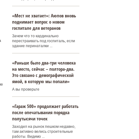
«Мест не хватает»: Аюпов вновь
поднимает вопрос о новом
госпитале для ветеранов
Зачем что то кардинально
а
перестраивать под госпиталь, если
здание перинаталки ...
«Раньше было два-три человека
на место, сейчас – полтора-два.
Это связано с демографической
ямой, в которую мы попали»
ие
А вы проверьте
«Гараж 500» продолжает работать
после опечатывания порядка
полутысячи точек
Заходил на рынок пешком недавно,
там активно велись строительные
работы. Видимо ...