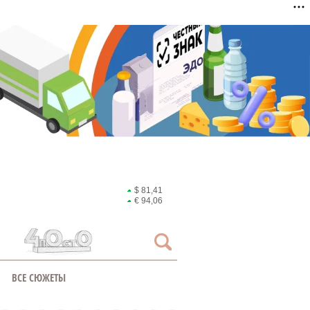
$ 81,41
€ 94,06
ВСЕ СЮЖЕТЫ