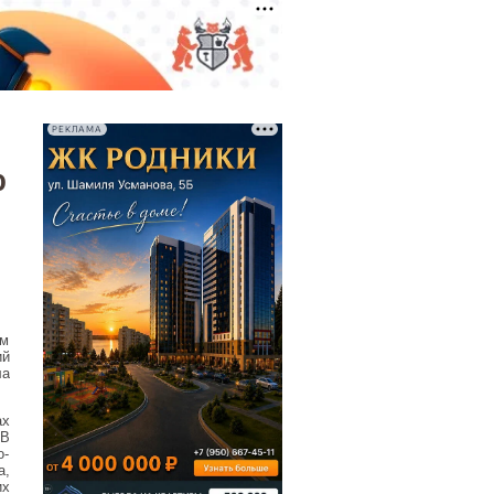
РЕКЛАМА
о
ом
ий
ла
ах
 В
о-
а,
х