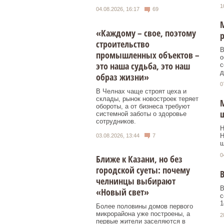
1
04.08.2026, 16:17
69
М
«Каждому – свое, поэтому
р
строительство
В
промышленных объектов –
о
это наша судьба, это наш
с
д
образ жизни»
0
В Челнах чаще строят цеха и
склады, рынок новостроек теряет
М
обороты, а от бизнеса требуют
системной заботы о здоровье
сотрудников.
Н
Н
03.08.2026, 13:44
7
ш
0
Ближе к Казани, но без
городской суеты: почему
В
челнинцы выбирают
В
«Новый свет»
с
1
Более половины домов первого
микрорайона уже построены, а
2
первые жители заселяются в