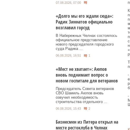
п
07.08.2026, 07:00
К
п
«Долго мы его ждали сюда»:
п
Радик Зиннатов официально
м
возглавил горсуд
м
т
В Набережных Челнах состоялось
п
официальное представление
с
нового председателя городского
н
суда Радика ...
«
р
06.08.2026, 16:51
1
Т
п
«Мест не хватает»: Аюпов
вновь поднимает вопрос о
-
е
новом госпитале для ветеранов
р
б
Председатель Совета ветеранов
СВО Шамиль Аюпов вновь
-
озвучил необходимость
М
строительства отдельного ...
Ш
06.08.2026, 15:43
2
Бизнесмен из Питера открыл на
месте рестоклуба в Челнах