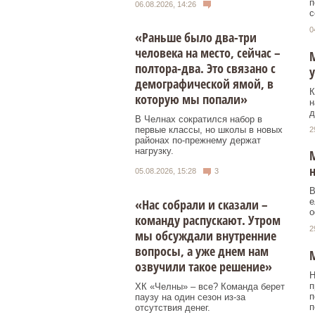
п
06.08.2026, 14:26
с
0
«Раньше было два-три
человека на место, сейчас –
М
полтора-два. Это связано с
у
демографической ямой, в
К
которую мы попали»
н
д
В Челнах сократился набор в
первые классы, но школы в новых
2
районах по-прежнему держат
нагрузку.
М
05.08.2026, 15:28
3
В
«Нас собрали и сказали –
е
о
команду распускают. Утром
2
мы обсуждали внутренние
вопросы, а уже днем нам
М
озвучили такое решение»
Н
п
ХК «Челны» – все? Команда берет
п
паузу на один сезон из-за
п
отсутствия денег.