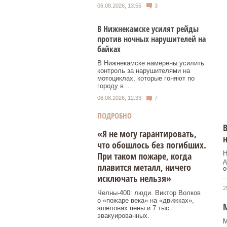
06.08.2026, 13:55
3
В Нижнекамске усилят рейды
против ночных нарушителей на
байках
В Нижнекамске намерены усилить
контроль за нарушителями на
мотоциклах, которые гоняют по
городу в ...
06.08.2026, 12:33
7
ПОДРОБНО
«Я не могу гарантировать,
что обошлось без погибших.
Н
При таком пожаре, когда
д
плавится металл, ничего
о
..
исключать нельзя»
2
Челны-400: люди. Виктор Волков
о «пожаре века» на «движках»,
М
эшелонах пены и 7 тыс.
эвакуированных.
М