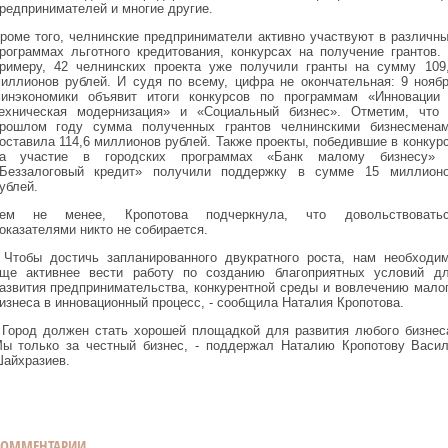
редпринимателей и многие другие.
роме того, челнинские предприниматели активно участвуют в различн
рограммах льготного кредитования, конкурсах на получение грантов.
римеру, 42 челнинских проекта уже получили гранты на сумму 109
иллионов рублей. И судя по всему, цифра не окончательная: 9 нояб
инэкономики объявит итоги конкурсов по программам «Инновации
ехническая модернизация» и «Социальный бизнес». Отметим, что
рошлом году сумма полученных грантов челнинскими бизнесмена
оставила 114,6 миллионов рублей. Также проекты, победившие в конкур
а участие в городских программах «Банк малому бизнесу»
Беззалоговый кредит» получили поддержку в сумме 15 миллион
ублей.
ем не менее, Кропотова подчеркнула, что довольствовать
оказателями никто не собирается.
 Чтобы достичь запланированного двукратного роста, нам необходи
ще активнее вести работу по созданию благоприятных условий д
азвития предпринимательства, конкурентной среды и вовлечению мало
изнеса в инновационный процесс, - сообщила Наталия Кропотова.
 Город должен стать хорошей площадкой для развития любого бизнес
ы только за честный бизнес, - поддержал Наталию Кропотову Васи
айхразиев.
КОММЕНТАРИИ