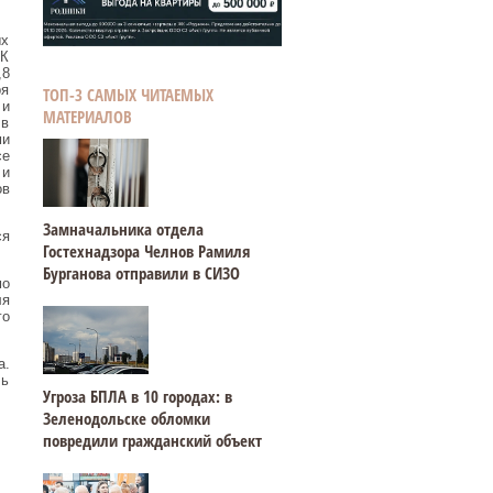
ых
 К
,8
ря
ТОП-3 САМЫХ ЧИТАЕМЫХ
 и
МАТЕРИАЛОВ
 в
ми
се
 и
ов
Замначальника отдела
ся
Гостехнадзора Челнов Рамиля
Бурганова отправили в СИЗО
мо
ля
го
а.
ль
Угроза БПЛА в 10 городах: в
Зеленодольске обломки
повредили гражданский объект