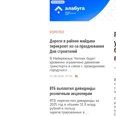
РЕКЛАМА
КОРОТКО
Дороги в районе майдана
перекроют из-за празднования
Дня строителей
В Набережных Челнах будет
временно ограничено движение
транспорта в связи с проведением
2
городского ...
07.08.2026, 07:02
В
т
ВТБ выплатил дивиденды
с
з
розничным акционерам
П
ВТБ перечислил дивиденды за
р
2025 год в объеме 31,8 млрд
н
рублей в пользу
п
зарегистрированных в ...