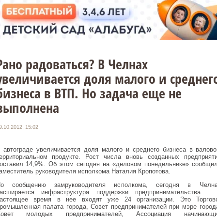
Рано радоваться? В Челнах
увеличивается доля малого и среднег
бизнеса в ВТП. Но задача еще не
выполнена
9.10.2012, 15:02
 автограде увеличивается доля малого и среднего бизнеса в валов
ерриториальном продукте. Рост числа вновь созданных предприят
оставил 14,9%. Об этом сегодня на «деловом понедельнике» сообщи
аместитель руководителя исполкома Наталия Кропотова.
о сообщению замруководителя исполкома, сегодня в Челн
асширяется инфраструктура поддержки предпринимательства.
астоящее время в нее входят уже 24 организации. Это Торгов
ромышленная палата города, Совет предпринимателей при мэре город
Совет молодых предпринимателей, Ассоциация начинающи