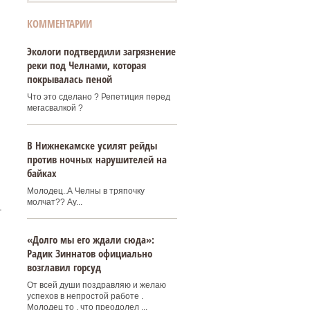
КОММЕНТАРИИ
Экологи подтвердили загрязнение
реки под Челнами, которая
покрывалась пеной
Что это сделано ? Репетиция перед
мегасвалкой ?
В Нижнекамске усилят рейды
против ночных нарушителей на
байках
Молодец..А Челны в тряпочку
молчат?? Ау...
-
«Долго мы его ждали сюда»:
Радик Зиннатов официально
возглавил горсуд
От всей души поздравляю и желаю
успехов в непростой работе .
Молодец то , что преодолел ...