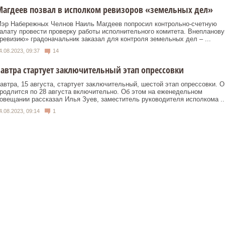
агдеев позвал в исполком ревизоров «земельных дел»
эр Набережных Челнов Наиль Магдеев попросил контрольно-счетную
алату провести проверку работы исполнительного комитета. Внепланов
ревизию» градоначальник заказал для контроля земельных дел – ...
4.08.2023, 09:37
14
автра стартует заключительный этап опрессовки
автра, 15 августа, стартует заключительный, шестой этап опрессовки. О
родлится по 28 августа включительно. Об этом на еженедельном
овещании рассказал Илья Зуев, заместитель руководителя исполкома ..
4.08.2023, 09:14
1