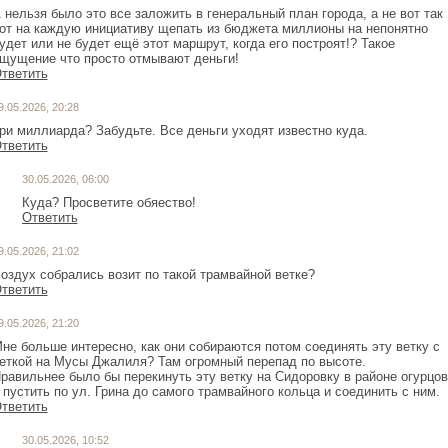
 нельзя было это все заложить в генеральный план города, а не вот так
от на каждую инициативу щепать из бюджета миллионы на непонятно
удет или не будет ещё этот маршрут, когда его построят!? Такое
щущение что просто отмывают деньги!
тветить
9.05.2026, 20:28
ри миллиарда? Забудьте. Все деньги уходят известно куда.
тветить
30.05.2026, 06:00
Куда? Просветите обяество!
Ответить
9.05.2026, 21:02
оздух собрались возит по такой трамвайной ветке?
тветить
9.05.2026, 21:20
не больше интересно, как они собираются потом соединять эту ветку с
еткой на Мусы Джалиля? Там огромный перепад по высоте.
равильнее было бы перекинуть эту ветку на Сидоровку в районе огурцов
 пустить по ул. Грина до самого трамвайного кольца и соединить с ним.
тветить
30.05.2026, 10:52