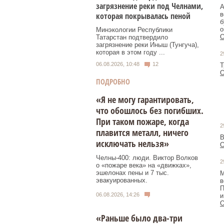
загрязнение реки под Челнами,
А
которая покрывалась пеной
в
б
о
Минэкологии Республики
О
Татарстан подтвердило
загрязнение реки Иныш (Тунгуча),
которая в этом году ...
2
06.08.2026, 10:48
12
Т
О
ПОДРОБНО
«Я не могу гарантировать,
что обошлось без погибших.
При таком пожаре, когда
2
плавится металл, ничего
В
исключать нельзя»
О
Челны-400: люди. Виктор Волков
2
о «пожаре века» на «движках»,
эшелонах пены и 7 тыс.
М
эвакуированных.
в
П
06.08.2026, 14:26
и
О
«Раньше было два-три