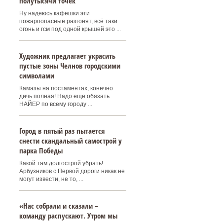
полутысячи точек
Ну надеюсь кафешки эти
пожароопасные разгонят, всё таки
огонь и гсм под одной крышей это ...
Художник предлагает украсить
пустые зоны Челнов городскими
символами
Камазы на постаментах, конечно
дичь полная! Надо еще обязать
НАЙЕР по всему городу ...
Город в пятый раз пытается
снести скандальный самострой у
парка Победы
Какой там долгострой убрать!
Арбузников с Первой дороги никак не
могут извести, не то, ...
«Нас собрали и сказали –
команду распускают. Утром мы