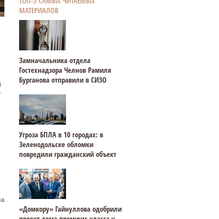
ТОП-3 САМЫХ ЧИТАЕМЫХ
МАТЕРИАЛОВ
Замначальника отдела
Гостехнадзора Челнов Рамиля
Бурганова отправили в СИЗО
й
а
Угроза БПЛА в 10 городах: в
Зеленодольске обломки
повредили гражданский объект
ла
«Домкору» Гайнуллова одобрили
проект дома премиум-класса у