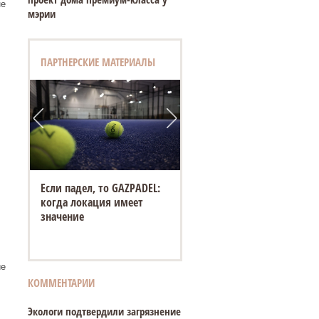
не
мэрии
ПАРТНЕРСКИЕ МАТЕРИАЛЫ
Если падел, то GAZPADEL:
«Белый город» открывает
когда локация имеет
новую площадку на
значение
Спасской ярмарке в
Елабуге
ие
КОММЕНТАРИИ
Экологи подтвердили загрязнение