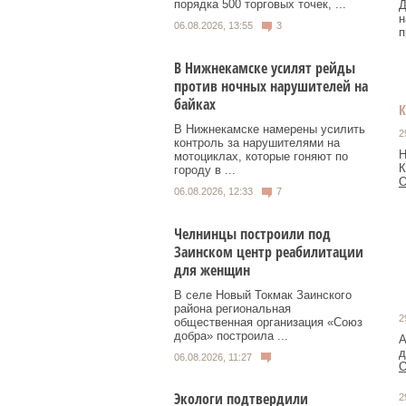
порядка 500 торговых точек, ...
Д
н
06.08.2026, 13:55
3
п
В Нижнекамске усилят рейды
против ночных нарушителей на
байках
В Нижнекамске намерены усилить
2
контроль за нарушителями на
Н
мотоциклах, которые гоняют по
К
городу в ...
О
06.08.2026, 12:33
7
Челнинцы построили под
Заинском центр реабилитации
для женщин
В селе Новый Токмак Заинского
района региональная
2
общественная организация «Союз
добра» построила ...
А
д
06.08.2026, 11:27
О
Экологи подтвердили
2