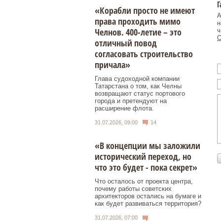
Г
«Корабли просто не имеют
А
права проходить мимо
н
Челнов. 400-летие – это
ч
О
отличный повод
согласовать строительство
причала»
Глава судоходной компании
Татарстана о том, как Челны
возвращают статус портового
города и претендуют на
расширение флота.
31.07.2026, 09:00
14
«В концепции мы заложили
исторический переход, но
что это будет - пока секрет»
Что осталось от проекта центра,
почему работы советских
архитекторов остались на бумаге и
как будет развиваться территория?
31.07.2026, 07:00