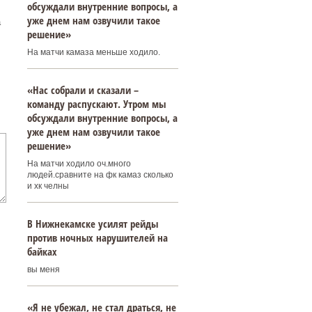
обсуждали внутренние вопросы, а
уже днем нам озвучили такое
а
решение»
На матчи камаза меньше ходило.
«Нас собрали и сказали –
команду распускают. Утром мы
обсуждали внутренние вопросы, а
уже днем нам озвучили такое
решение»
На матчи ходило оч.много
людей.сравните на фк камаз сколько
и хк челны
В Нижнекамске усилят рейды
против ночных нарушителей на
байках
вы меня
«Я не убежал, не стал драться, не