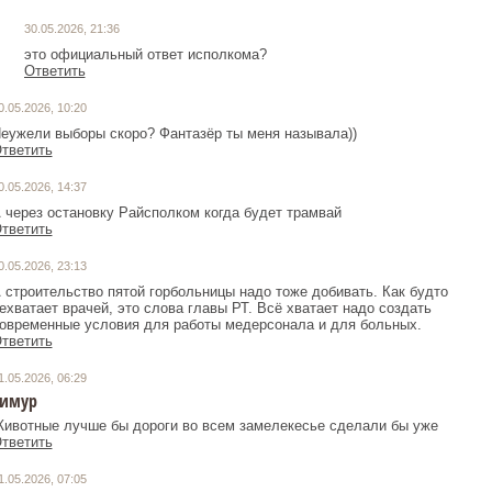
30.05.2026, 21:36
это официальный ответ исполкома?
Ответить
0.05.2026, 10:20
еужели выборы скоро? Фантазёр ты меня называла))
тветить
0.05.2026, 14:37
 через остановку Райсполком когда будет трамвай
тветить
0.05.2026, 23:13
 строительство пятой горбольницы надо тоже добивать. Как будто
ехватает врачей, это слова главы РТ. Всё хватает надо создать
овременные условия для работы медерсонала и для больных.
тветить
1.05.2026, 06:29
имур
ивотные лучше бы дороги во всем замелекесье сделали бы уже
тветить
1.05.2026, 07:05