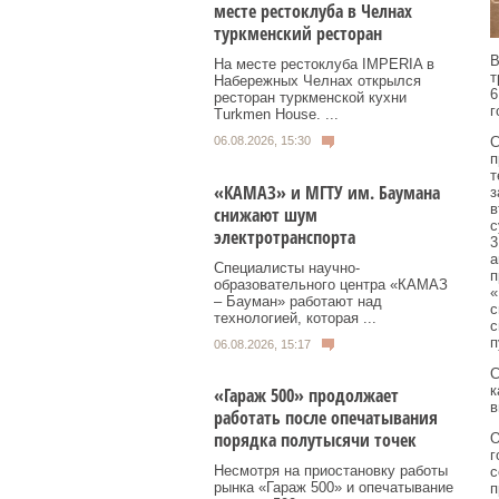
месте рестоклуба в Челнах
туркменский ресторан
В
На месте рестоклуба IMPERIA в
т
Набережных Челнах открылся
6
ресторан туркменской кухни
г
Turkmen House. ...
06.08.2026, 15:30
С
п
т
«КАМАЗ» и МГТУ им. Баумана
з
в
снижают шум
с
электротранспорта
3
а
Специалисты научно-
п
образовательного центра «КАМАЗ
«
– Бауман» работают над
с
технологией, которая ...
с
п
06.08.2026, 15:17
С
к
«Гараж 500» продолжает
в
работать после опечатывания
порядка полутысячи точек
О
г
Несмотря на приостановку работы
с
рынка «Гараж 500» и опечатывание
п