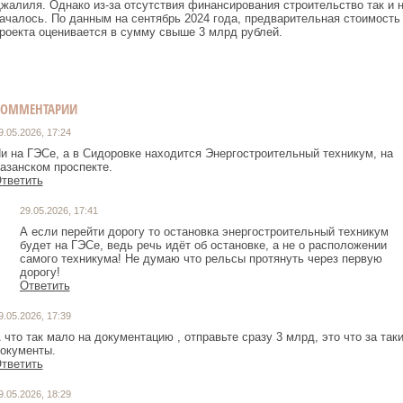
жалиля. Однако из‑за отсутствия финансирования строительство так и 
ачалось. По данным на сентябрь 2024 года, предварительная стоимость
роекта оценивается в сумму свыше 3 млрд рублей.
КОММЕНТАРИИ
9.05.2026, 17:24
и на ГЭСе, а в Сидоровке находится Энергостроительный техникум, на
азанском проспекте.
тветить
29.05.2026, 17:41
А если перейти дорогу то остановка энергостроительный техникум
будет на ГЭСе, ведь речь идёт об остановке, а не о расположении
самого техникума! Не думаю что рельсы протянуть через первую
дорогу!
Ответить
9.05.2026, 17:39
 что так мало на документацию , отправьте сразу 3 млрд, это что за так
окументы.
тветить
9.05.2026, 18:29