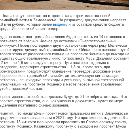
 Челнах ищут проектантов второго этапа строительства новой
рамвайной ветки в Замелекесье. На разработку документации направят
,8 млн рублей, которые ранее
выделили
из остатков средств бюджета
орода. Исполком объявил тендер.
удя по схеме, вся трамвайная линия будет состоять из 14 остановок и
ротянется от Красных Челнов до остановки «Энергостроительный
ехникум». Перед последними двумя остановками через реку Мелекеска
апроектируют двухпутный трамвайный мост. Общая протяженность путе
торого этапа от разворотного кольца на проспекте Фоменко до выхода н
уществующую трамвайную линию по проспекту Мусы Джалиля составит
,2 км – по 1,6 км в каждую сторону. Пути построят отдельно от
втодороги, территория строительства – 1,8 га. Кроме того, при
роектировании предусмотрят освещение переездов, дорожные знаки
Пересечение с трамвайной линией», автоматическую сигнализацию,
ветофоры, пешеходные переходы и установку вызывной светофорной
игнализации на проспекте Фоменко в месте пересечения трамвайных
утей с проезжей частью.
проектировать второй этап должны будут до 31 октября этого года. Что
асается строительства, оно, как указано в документах, будет по мере
ыделения поэтапного финансирования.
тметим, что масштабный проект новой трамвайной ветки в Замелекесье
ородские власти согласовали в 2021 году. Ее протяженность должна бы
оставить 13 км: пути планировали проложить по Сармановскому тракту,
роспекту Фоменко, Казанскому проспекту с выходом на проспект Мусы