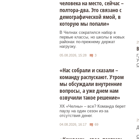
человека на место, сейчас –
полтора-два. Это связано с
демографической ямой, в
которую мы попали»
В Челнах сократился набор в
первые классы, но школы в новых
районах по-прежнему держат
2
нагрузку.
Г
05.08.2026, 15:28
3
О
«Нас собрали и сказали –
команду распускают. Утром
мы обсуждали внутренние
вопросы, а уже днем нам
озвучили такое решение»
ХК «Челны» – все? Команда берет
паузу на один сезон из-за
отсутствия денег.
2
04.08.2026, 16:17
69
Д
О