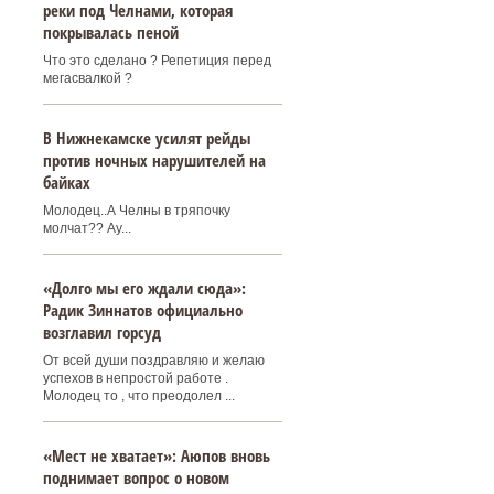
реки под Челнами, которая
покрывалась пеной
Что это сделано ? Репетиция перед
мегасвалкой ?
В Нижнекамске усилят рейды
против ночных нарушителей на
байках
Молодец..А Челны в тряпочку
молчат?? Ау...
«Долго мы его ждали сюда»:
Радик Зиннатов официально
возглавил горсуд
От всей души поздравляю и желаю
успехов в непростой работе .
Молодец то , что преодолел ...
«Мест не хватает»: Аюпов вновь
поднимает вопрос о новом