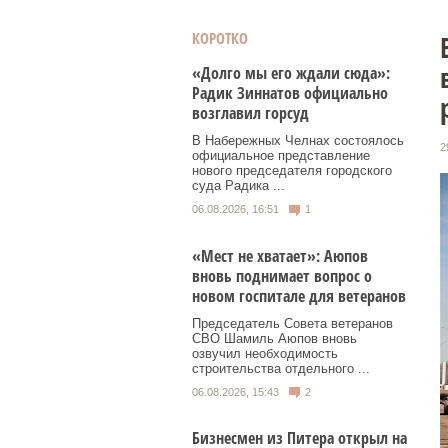
КОРОТКО
«Долго мы его ждали сюда»:
Радик Зиннатов официально
возглавил горсуд
В Набережных Челнах состоялось
2
официальное представление
нового председателя городского
суда Радика ...
06.08.2026, 16:51
1
«Мест не хватает»: Аюпов
вновь поднимает вопрос о
новом госпитале для ветеранов
Председатель Совета ветеранов
СВО Шамиль Аюпов вновь
озвучил необходимость
строительства отдельного ...
06.08.2026, 15:43
2
Бизнесмен из Питера открыл на