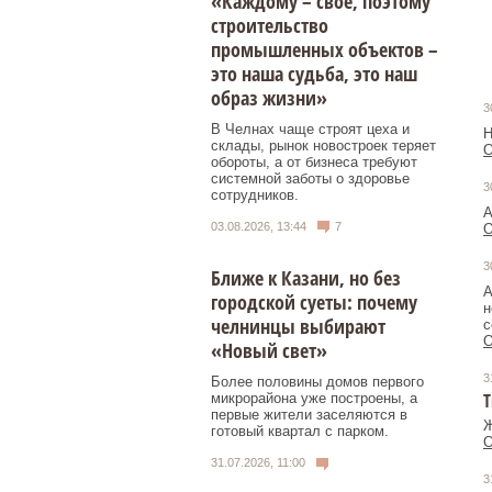
«Каждому – свое, поэтому
строительство
промышленных объектов –
это наша судьба, это наш
образ жизни»
3
В Челнах чаще строят цеха и
Н
склады, рынок новостроек теряет
О
обороты, а от бизнеса требуют
системной заботы о здоровье
3
сотрудников.
А
03.08.2026, 13:44
7
О
3
Ближе к Казани, но без
А
городской суеты: почему
н
челнинцы выбирают
с
О
«Новый свет»
3
Более половины домов первого
Т
микрорайона уже построены, а
первые жители заселяются в
Ж
готовый квартал с парком.
О
31.07.2026, 11:00
3