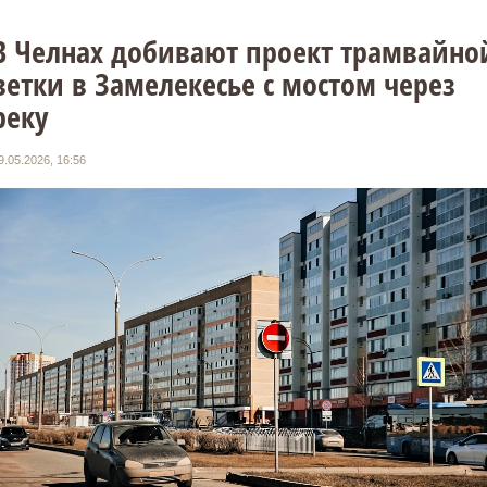
В Челнах добивают проект трамвайно
ветки в Замелекесье с мостом через
реку
9.05.2026, 16:56