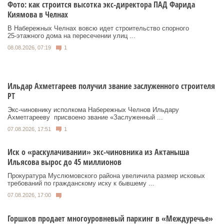
Фото: как строится высотка экс-директора ПАД Фарида
Киямова в Челнах
В Набережных Челнах вовсю идет строительство спорного
25‑этажного дома на пересечении улиц ...
08.08.2026, 07:19
1
Ильдар Ахметгареев получил звание заслуженного строителя
РТ
Экс‑чиновнику исполкома Набережных Челнов Ильдару
Ахметгарееву присвоено звание «Заслуженный ...
07.08.2026, 17:51
1
Иск о «раскулачивании» экс-чиновника из Актаныша
Ильясова вырос до 45 миллионов
Прокуратура Муслюмовского района увеличила размер исковых
требований по гражданскому иску к бывшему ...
07.08.2026, 17:00
Горшков продает многоуровневый паркинг в «Междуречье»