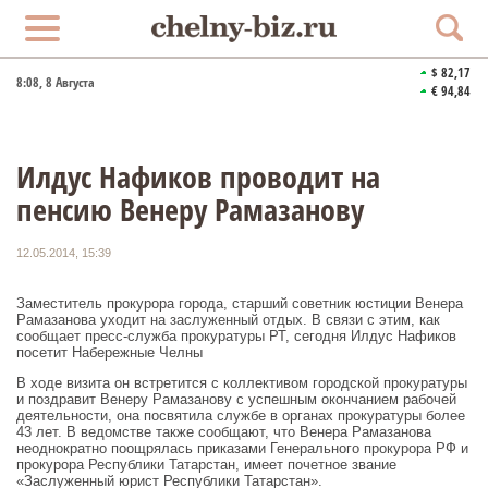
$ 82,17
8:08
, 8 Августа
€ 94,84
Илдус Нафиков проводит на
пенсию Венеру Рамазанову
12.05.2014, 15:39
Заместитель прокурора города, старший советник юстиции Венера
Рамазанова уходит на заслуженный отдых. В связи с этим, как
сообщает пресс-служба прокуратуры РТ, сегодня Илдус Нафиков
посетит Набережные Челны
В ходе визита он встретится с коллективом городской прокуратуры
и поздравит Венеру Рамазанову с успешным окончанием рабочей
деятельности, она посвятила службе в органах прокуратуры более
43 лет. В ведомстве также сообщают, что Венера Рамазанова
неоднократно поощрялась приказами Генерального прокурора РФ и
прокурора Республики Татарстан, имеет почетное звание
«Заслуженный юрист Республики Татарстан».