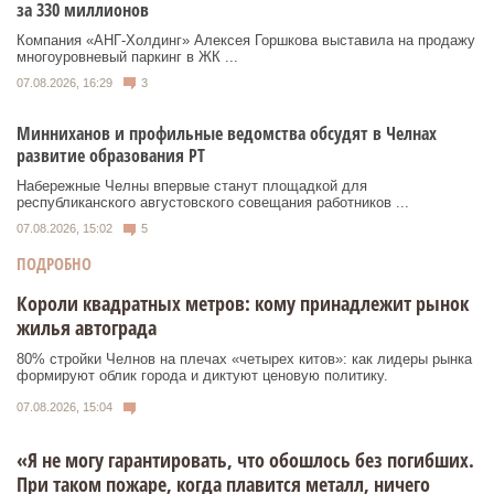
за 330 миллионов
Компания «АНГ-Холдинг» Алексея Горшкова выставила на продажу
многоуровневый паркинг в ЖК ...
07.08.2026, 16:29
3
Минниханов и профильные ведомства обсудят в Челнах
развитие образования РТ
Набережные Челны впервые станут площадкой для
республиканского августовского совещания работников ...
07.08.2026, 15:02
5
ПОДРОБНО
Короли квадратных метров: кому принадлежит рынок
жилья автограда
80% стройки Челнов на плечах «четырех китов»: как лидеры рынка
формируют облик города и диктуют ценовую политику.
07.08.2026, 15:04
«Я не могу гарантировать, что обошлось без погибших.
При таком пожаре, когда плавится металл, ничего