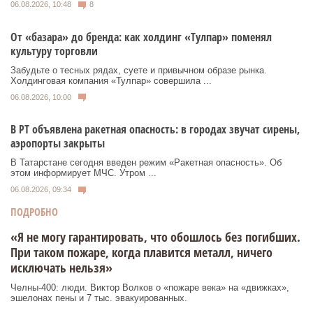
06.08.2026, 10:48
8
От «базара» до бренда: как холдинг «Тулпар» поменял
культуру торговли
Забудьте о тесных рядах, суете и привычном образе рынка.
Холдинговая компания «Тулпар» совершила ...
06.08.2026, 10:00
В РТ объявлена ракетная опасность: в городах звучат сирены,
аэропорты закрыты
В Татарстане сегодня введен режим «Ракетная опасность». Об
этом информирует МЧС. Утром ...
06.08.2026, 09:34
ПОДРОБНО
«Я не могу гарантировать, что обошлось без погибших.
При таком пожаре, когда плавится металл, ничего
исключать нельзя»
Челны-400: люди. Виктор Волков о «пожаре века» на «движках»,
эшелонах пены и 7 тыс. эвакуированных.