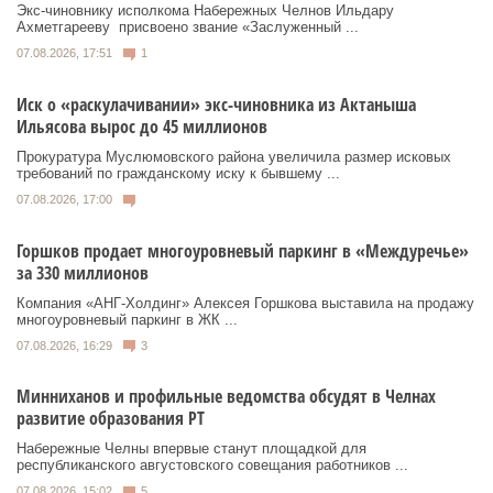
Экс‑чиновнику исполкома Набережных Челнов Ильдару
Ахметгарееву присвоено звание «Заслуженный ...
07.08.2026, 17:51
1
Иск о «раскулачивании» экс-чиновника из Актаныша
Ильясова вырос до 45 миллионов
Прокуратура Муслюмовского района увеличила размер исковых
требований по гражданскому иску к бывшему ...
07.08.2026, 17:00
Горшков продает многоуровневый паркинг в «Междуречье»
за 330 миллионов
Компания «АНГ-Холдинг» Алексея Горшкова выставила на продажу
многоуровневый паркинг в ЖК ...
07.08.2026, 16:29
3
Минниханов и профильные ведомства обсудят в Челнах
развитие образования РТ
Набережные Челны впервые станут площадкой для
республиканского августовского совещания работников ...
07.08.2026, 15:02
5