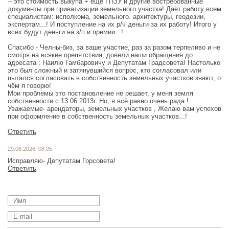
-- это стоимость выкупа + еще ГПЗУ и другие востребованные
документы при приватизации земельного участка! Даёт работу всем
специалистам: исполкома, земельного. архитектуры, геодезии,
экспертам...! И поступление на их р/ч деньги за их работу! Итого у
всех будут деньги на з/п и премии...!
Спасибо - Челны-биз, за ваше участие, раз за разом терпеливо и не
смотря на всякие препятствия, довели наши обращения до
адресата : Наилю Гамбаровичу и Депутатам Градсовета! Настолько
это был сложный и затянувшийся вопрос, кто согласовал или
пытался согласовать в собственность земельных участков знают, о
чём я говорю!
Мои проблемы это постановление не решает, у меня земля
собственности с 13.06.2013г. Но, я всё равно очень рада !
Уважаемые- арендаторы, земельных участков , Желаю вам успехов
при оформление в собственность земельных участков...!
Ответить
29.06.2026, 08:05
Исправляю- Депутатам Горсовета!
Ответить