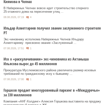
Киямова в Челнах
В Набережных Челнах вовсю идет строительство спорного
25‑этажного дома на пересечении улиц ...
08.08.2026, 07:19
4
Ильдар Ахметгареев получил звание заслуженного строителя
РТ
Экс‑чиновнику исполкома Набережных Челнов Ильдару
Ахметгарееву присвоено звание «Заслуженный ...
07.08.2026, 17:51
1
Иск о «раскулачивании» экс-чиновника из Актаныша
Ильясова вырос до 45 миллионов
Прокуратура Муслюмовского района увеличила размер исковых
требований по гражданскому иску к бывшему ...
07.08.2026, 17:00
1
Горшков продает многоуровневый паркинг в «Междуречье»
за 330 миллионов
Компания «АНГ-Холдинг» Алексея Горшкова выставила на продажу
многоуровневый паркинг в ЖК ...