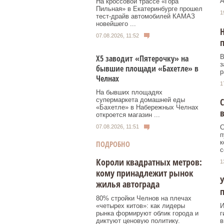
А
На кроссовой трассе «Гора
Пильная» в Екатеринбурге прошел
1
тест-драйв автомобилей КАМАЗ
новейшего ...
Н
07.08.2026, 11:52
п
В
Х5 заводит «Пятерочку» на
з
бывшие площади «Бахетле» в
р
Челнах
1
На бывших площадях
супермаркета домашней еды
С
«Бахетле» в Набережных Челнах
откроется магазин ...
07.08.2026, 11:51
С
п
к
ПОДРОБНО
с
Короли квадратных метров:
1
кому принадлежит рынок
У
жилья автограда
80% стройки Челнов на плечах
«четырех китов»: как лидеры
И
рынка формируют облик города и
г
диктуют ценовую политику.
в