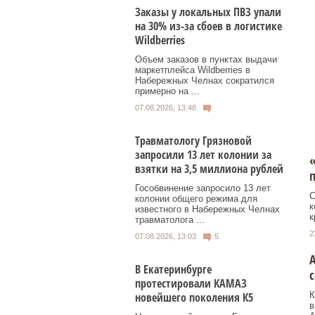
Заказы у локальных ПВЗ упали
на 30% из-за сбоев в логистике
Wildberries
Объем заказов в пунктах выдачи
маркетплейса Wildberries в
Набережных Челнах сократился
примерно на ...
07.08.2026, 13:48
Травматологу Грязновой
запросили 13 лет колонии за
«
взятки на 3,5 миллиона рублей
п
Гособвинение запросило 13 лет
С
колонии общего режима для
к
известного в Набережных Челнах
к
травматолога ...
2
07.08.2026, 13:03
5
А
В Екатеринбурге
протестировали КАМАЗ
новейшего поколения К5
К
в