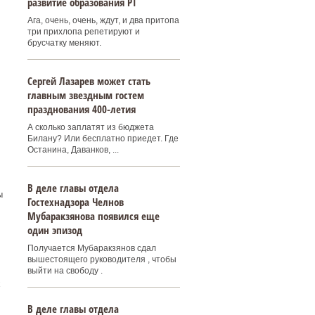
развитие образования РТ
Ага, очень, очень, ждут, и два притопа
три прихлопа репетируют и
брусчатку меняют.
Сергей Лазарев может стать
главным звездным гостем
празднования 400‑летия
А сколько заплатят из бюджета
Билану? Или бесплатно приедет. Где
Останина, Даванков, ...
В деле главы отдела
ы
Гостехнадзора Челнов
Мубаракзянова появился еще
один эпизод
Получается Мубаракзянов сдал
вышестоящего руководителя , чтобы
выйти на свободу .
х
В деле главы отдела