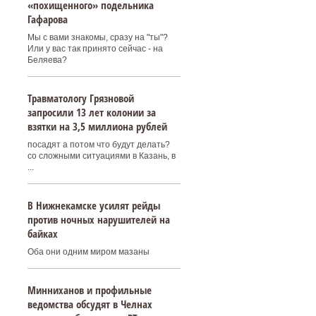
«похищенного» подельника
Гафарова
Мы с вами знакомы, сразу на "ты"?
Или у вас так принято сейчас - на
Беляева?
Травматологу Грязновой
запросили 13 лет колонии за
взятки на 3,5 миллиона рублей
посадят а потом что будут делать?
со сложными ситуациями в Казань, в
...
В Нижнекамске усилят рейды
против ночных нарушителей на
байках
Оба они одним миром мазаны
Минниханов и профильные
ведомства обсудят в Челнах