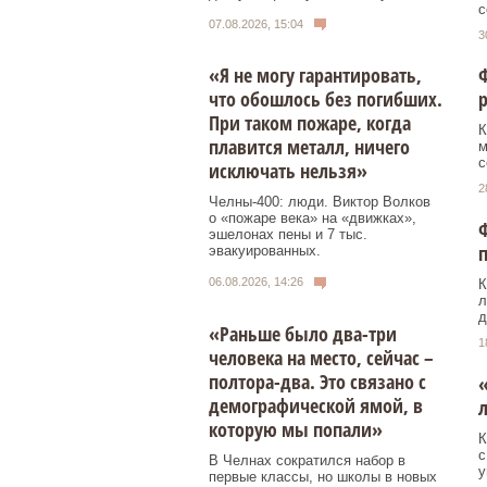
с
07.08.2026, 15:04
3
«Я не могу гарантировать,
Ф
что обошлось без погибших.
При таком пожаре, когда
К
плавится металл, ничего
м
с
исключать нельзя»
2
Челны-400: люди. Виктор Волков
о «пожаре века» на «движках»,
Ф
эшелонах пены и 7 тыс.
п
эвакуированных.
06.08.2026, 14:26
К
л
д
«Раньше было два-три
1
человека на место, сейчас –
полтора-два. Это связано с
«
демографической ямой, в
л
которую мы попали»
К
с
В Челнах сократился набор в
у
первые классы, но школы в новых