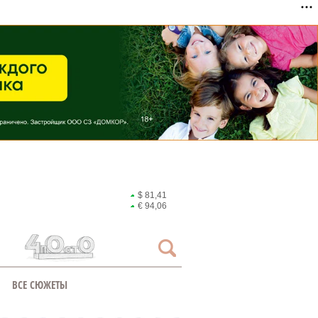
$ 81,41
€ 94,06
ВСЕ СЮЖЕТЫ