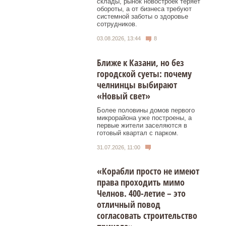
склады, рынок новостроек теряет
обороты, а от бизнеса требуют
системной заботы о здоровье
сотрудников.
03.08.2026, 13:44
8
Ближе к Казани, но без
городской суеты: почему
челнинцы выбирают
«Новый свет»
Более половины домов первого
микрорайона уже построены, а
первые жители заселяются в
готовый квартал с парком.
31.07.2026, 11:00
«Корабли просто не имеют
права проходить мимо
Челнов. 400-летие – это
отличный повод
согласовать строительство