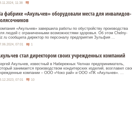
8.11.2024, 11:38
а фабрике «Акульчев» оборудовали места для инвалидов-
колясочников
омпания «Акульчев» завершила работы по обустройству производства
ля людей с ограниченными возможностями здоровья. Об этом Chelny-
iz.ru сообщила директор по персоналу предприятия Зульфия ...
7.06.2024, 07:01
1
кульчев стал директором своих учрежденных компаний
ергей Акульчев, известный в Набережных Челнах предприниматель,
оторый занимается производством кондитерских изделий, возглавил сво
чрежденные компании – ООО «Чоко рай» и ООО «ПК «Акульчев». ...
3.12.2023, 07:01
10