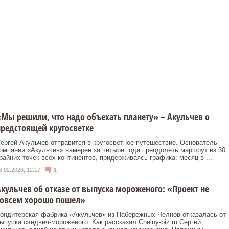
Мы решили, что надо объехать планету» – Акульчев о
редстоящей кругосветке
ергей Акульчев отправится в кругосветное путешествие. Основатель
омпании «Акульчев» намерен за четыре года преодолеть маршрут из 30
райних точек всех континентов, придерживаясь графика: месяц в ...
3.02.2026, 12:17
1
кульчев об отказе от выпуска мороженого: «Проект не
совсем хорошо пошел»
ондитерская фабрика «Акульчев» из Набережных Челнов отказалась от
ыпуска сэндвич-мороженого. Как рассказал Chelny-biz.ru Сергей