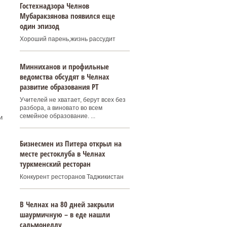
Гостехнадзора Челнов
Мубаракзянова появился еще
один эпизод
Хороший парень,жизнь рассудит
Минниханов и профильные
ведомства обсудят в Челнах
развитие образования РТ
Учителей не хватает, берут всех без
разбора, а виновато во всем
семейное образование. ...
и
Бизнесмен из Питера открыл на
месте рестоклуба в Челнах
туркменский ресторан
Конкурент ресторанов Таджикистан
В Челнах на 80 дней закрыли
шаурмичную – в еде нашли
сальмонеллу