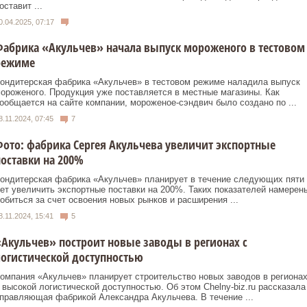
оставит ...
0.04.2025, 07:17
абрика «Акульчев» начала выпуск мороженого в тестовом
режиме
ондитерская фабрика «Акульчев» в тестовом режиме наладила выпуск
ороженого. Продукция уже поставляется в местные магазины. Как
ообщается на сайте компании, мороженое-сэндвич было создано по ...
8.11.2024, 07:45
7
ото: фабрика Сергея Акульчева увеличит экспортные
оставки на 200%
ондитерская фабрика «Акульчев» планирует в течение следующих пяти
ет увеличить экспортные поставки на 200%. Таких показателей намерен
обиться за счет освоения новых рынков и расширения ...
8.11.2024, 15:41
5
Акульчев» построит новые заводы в регионах с
огистической доступностью
омпания «Акульчев» планирует строительство новых заводов в региона
 высокой логистической доступностью. Об этом Сhelny-biz.ru рассказала
правляющая фабрикой Александра Акульчева. В течение ...