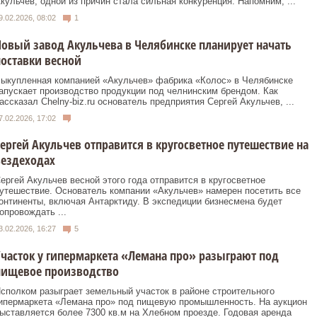
кульчев, одной из причин стала сильная конкуренция. Напомним, ...
9.02.2026, 08:02
1
овый завод Акульчева в Челябинске планирует начать
оставки весной
ыкупленная компанией «Акульчев» фабрика «Колос» в Челябинске
апускает производство продукции под челнинским брендом. Как
ассказал Chelny-biz.ru основатель предприятия Сергей Акульчев, ...
7.02.2026, 17:02
ергей Акульчев отправится в кругосветное путешествие на
вездеходах
ергей Акульчев весной этого года отправится в кругосветное
утешествие. Основатель компании «Акульчев» намерен посетить все
онтиненты, включая Антарктиду. В экспедиции бизнесмена будет
опровождать ...
3.02.2026, 16:27
5
часток у гипермаркета «Лемана про» разыграют под
пищевое производство
сполком разыграет земельный участок в районе строительного
ипермаркета «Лемана про» под пищевую промышленность. На аукцион
ыставляется более 7300 кв.м на Хлебном проезде. Годовая аренда