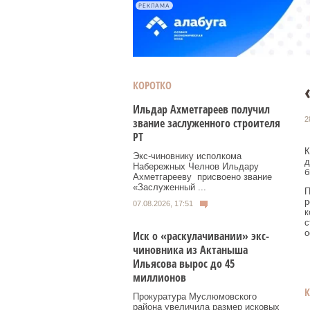
РЕКЛАМА
КОРОТКО
Ильдар Ахметгареев получил
2
звание заслуженного строителя
РТ
К
Экс‑чиновнику исполкома
д
Набережных Челнов Ильдару
б
Ахметгарееву присвоено звание
«Заслуженный ...
П
р
07.08.2026, 17:51
к
с
о
Иск о «раскулачивании» экс-
чиновника из Актаныша
Ильясова вырос до 45
миллионов
Прокуратура Муслюмовского
района увеличила размер исковых