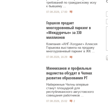
О
требований по гражданскому иску
к бывшему ...
07.08.2026, 17:00
Горшков продает
многоуровневый паркинг в
«Междуречье» за 330
миллионов
Компания «АНГ-Холдинг» Алексея
Горшкова выставила на продажу
многоуровневый паркинг в ЖК ...
07.08.2026, 16:29
Минниханов и профильные
ведомства обсудят в Челнах
развитие образования РТ
Набережные Челны впервые
станут площадкой для
республиканского августовского
совещания работников ...
07.08.2026, 15:02
2