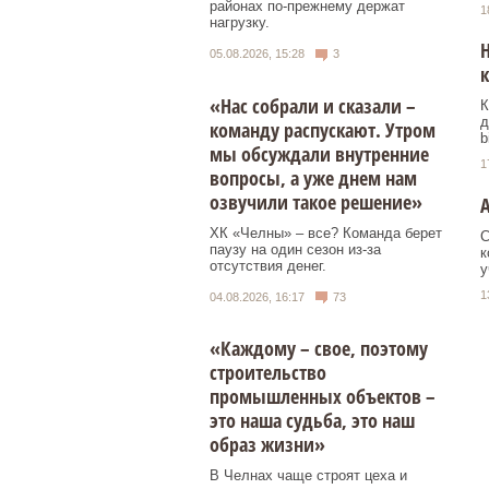
районах по-прежнему держат
1
нагрузку.
Н
05.08.2026, 15:28
3
«Нас собрали и сказали –
К
д
команду распускают. Утром
b
мы обсуждали внутренние
1
вопросы, а уже днем нам
озвучили такое решение»
А
ХК «Челны» – все? Команда берет
С
паузу на один сезон из-за
к
отсутствия денег.
у
1
04.08.2026, 16:17
73
«Каждому – свое, поэтому
строительство
промышленных объектов –
это наша судьба, это наш
образ жизни»
В Челнах чаще строят цеха и