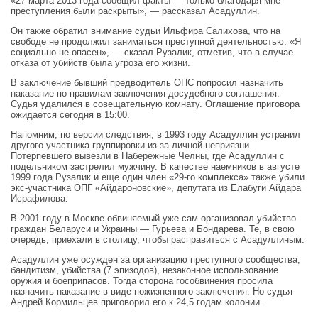
«27 марта 2013 года сообщил факты — только благодаря мне
преступления были раскрыты», — рассказал Асадуллин.
Он также обратил внимание судьи Ильфира Салихова, что на
свободе не продолжил заниматься преступной деятельностью. «Я
социально не опасен», — сказал Рузалик, отметив, что в случае
отказа от убийств была угроза его жизни.
В заключение бывший предводитель ОПС попросил назначить
наказание по правилам заключения досудебного соглашения.
Судья удалился в совещательную комнату. Оглашение приговора
ожидается сегодня в 15:00.
Напомним, по версии следствия, в 1993 году Асадуллин устранил
другого участника группировки из-за личной неприязни.
Потерпевшего вывезли в Набережные Челны, где Асадуллин с
подельником застрелил мужчину. В качестве наемников в августе
1999 года Рузалик и еще один член «29-го комплекса» также убили
экс-участника ОПГ «Айдароновские», депутата из Елабуги Айдара
Исрафилова.
В 2001 году в Москве обвиняемый уже сам организовал убийство
граждан Беларуси и Украины — Гурьева и Бондарева. Те, в свою
очередь, приехали в столицу, чтобы расправиться с Асадуллиным.
Асадуллин уже осужден за организацию преступного сообщества,
бандитизм, убийства (7 эпизодов), незаконное использование
оружия и боеприпасов. Тогда сторона гособвинения просила
назначить наказание в виде пожизненного заключения. Но судья
Андрей Кормильцев приговорил его к 24,5 годам колонии.