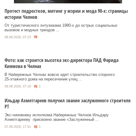
Протест подростков, митинг у мэрии и мода 90-х: страницы
истории Челнов
От туристического энтузиазма 1980‑х до острых социальных
вызовов и модных трендов ...
08.08.2026, 07:23
Фото: как строится высотка экс-директора ПАД Фарида
Киямова в Челнах
В Набережных Челнах вовсю идет строительство спорного
25‑этажного дома на пересечении улиц ...
08.08.2026, 07:19
1
Ильдар Ахметгареев получил звание заслуженного строителя
РТ
Экс‑чиновнику исполкома Набережных Челнов Ильдару
Ахметгарееву присвоено звание «Заслуженный ...
07.08.2026, 17:51
1