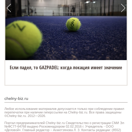
Если падел, то GAZPADEL: когда локация имеет значение
chelny-biz.ru
Любое использование материалов допускается только при соблюдении правил
перепечатки при наличии гиперссылки на Chelny-biz.ru. Все права защищены
©Chelny-biz.ru. 2012—2026.
Портал предпринимателей Chelny-biz.ru Свидетельство о регистрации СМИ Эл
№ФС77-64768 выдано Роскомнадзором 02.02.2016 г. Учредитель - ООО
«Деловой». Главный редактор – Ахметзянова Л. З. Контакты редакции: (8552)