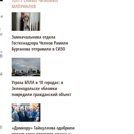
ТОП-3 САМЫХ ЧИТАЕМЫХ
МАТЕРИАЛОВ
 и
2
нт
Замначальника отдела
Гостехнадзора Челнов Рамиля
Бурганова отправили в СИЗО
 с
 В
ий
Угроза БПЛА в 10 городах: в
Зеленодольске обломки
повредили гражданский объект
«Домкору» Гайнуллова одобрили
0
проект дома премиум-класса у