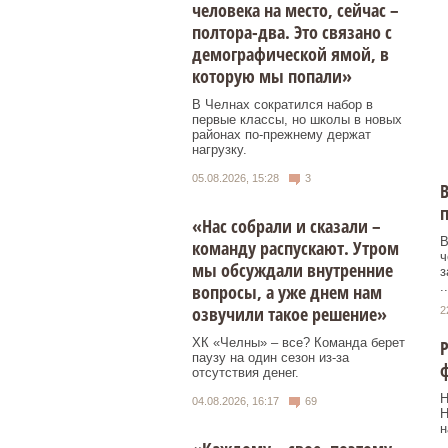
человека на место, сейчас –
полтора-два. Это связано с
демографической ямой, в
которую мы попали»
В Челнах сократился набор в
первые классы, но школы в новых
районах по-прежнему держат
нагрузку.
05.08.2026, 15:28
3
В
«Нас собрали и сказали –
В
команду распускают. Утром
ч
мы обсуждали внутренние
з
..
вопросы, а уже днем нам
озвучили такое решение»
2
ХК «Челны» – все? Команда берет
Р
паузу на один сезон из-за
ф
отсутствия денег.
Н
04.08.2026, 16:17
69
Н
н