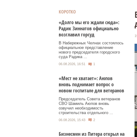
КОРОТКО
«Долго мы его ждали сюда»:
Радик Зиннатов официально
возглавил горсуд
1
В Набережных Челнах состоялось
официальное представление
нового председателя городского
суда Радика ...
06.08.2026, 16:51
1
«Мест не хватает»: Аюпов
вновь поднимает вопрос о
новом госпитале для ветеранов
Председатель Совета ветеранов
СВО Шамиль Аюпов вновь
озвучил необходимость
строительства отдельного ...
06.08.2026, 15:43
2
Бизнесмен из Питера открыл на