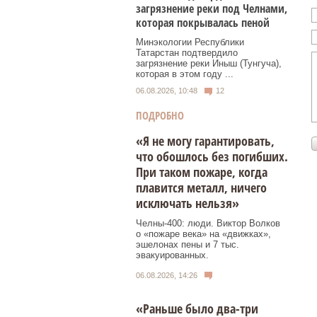
загрязнение реки под Челнами,
которая покрывалась пеной
Минэкологии Республики
Татарстан подтвердило
загрязнение реки Иныш (Тунгуча),
которая в этом году ...
06.08.2026, 10:48
12
ПОДРОБНО
«Я не могу гарантировать,
что обошлось без погибших.
При таком пожаре, когда
плавится металл, ничего
исключать нельзя»
Челны-400: люди. Виктор Волков
о «пожаре века» на «движках»,
эшелонах пены и 7 тыс.
эвакуированных.
06.08.2026, 14:26
«Раньше было два-три