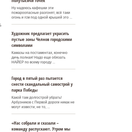
полутысячи точек
Ну надеюсь кафешки эти
пожароопасные разгонят, всё таки
огонь и гсм под одной крышей это ...
%
Художник предлагает украсить
пустые зоны Челнов городскими
символами
Камазы на постаментах, конечно
дичь полная! Надо еще обязать
НАЙЕР по всему городу ...
Город в пятый раз пытается
снести скандальный самострой у
парка Победы
Какой там долгострой убрать!
Арбузников с Первой дороги никак не
могут извести, не то, ...
«Нас собрали и сказали –
команду распускают. Утром мы