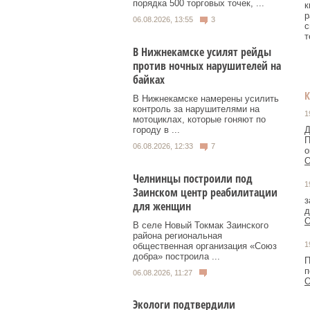
порядка 500 торговых точек, ...
к
р
06.08.2026, 13:55
3
с
т
В Нижнекамске усилят рейды
против ночных нарушителей на
байках
В Нижнекамске намерены усилить
контроль за нарушителями на
1
мотоциклах, которые гоняют по
городу в ...
Д
П
06.08.2026, 12:33
7
о
О
Челнинцы построили под
1
Заинском центр реабилитации
з
для женщин
О
В селе Новый Токмак Заинского
района региональная
1
общественная организация «Союз
добра» построила ...
П
п
06.08.2026, 11:27
О
Экологи подтвердили