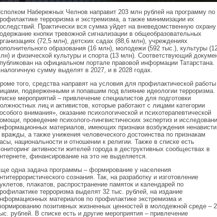
сполком Набережных Челнов направит 203 млн рублей на программу по
рофилактике терроризма и экстремизма, а также минимизации их
оследствий. Практически вся сумма уйдет на вневедомственную охрану
одержание кнопки тревожной сигнализации в общеобразовательных
рганизациях (72,5 млн), детских садах (88,6 млн), учреждениях
ополнительного образования (16 млн), молодежи (592 тыс.), культуры (1
лн) и физической культуры и спорта (13 млн). Соответствующий докуме
публикован на официальном портале правовой информации Татарстана.
налогичную сумму выделят в 2027, и в 2028 годах.
роме того, средства направят на условия для профилактической работы
ицами, подверженными и попавшим под влияние идеологии терроризма.
писке мероприятий – привлечение специалистов для подготовки
олжностных лиц и активистов, которые работают с лицами категории
особого внимания», оказание психологической и психотерапевтической
омощи, проведение психолого-лингвистических экспертиз и исследован
нформационных материалов, имеющих признаки возбуждения ненависти
 вражды, а также унижения человеческого достоинства по признакам
асы, национальности и отношении к религии. Также в списке есть
ониторинг активности жителей города в деструктивных сообществах в
нтернете, финансирование на это не выделяется.
ще одна задача программы – формирование у населения
нтитеррористического сознания. Так, на разработку и изготовление
уклетов, плакатов, распространение памяток и календарей по
рофилактике терроризма выделят 32 тыс. рублей, на издание
нформационных материалов по профилактике экстремизма и
ормированию позитивных жизненных ценностей в молодежной среде – 2
ыс. рублей. В списке есть и другие мероприятия – привлечение