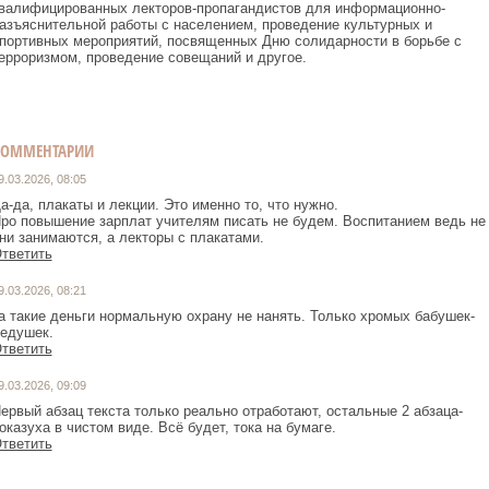
валифицированных лекторов-пропагандистов для информационно-
азъяснительной работы с населением, проведение культурных и
портивных мероприятий, посвященных Дню солидарности в борьбе с
ерроризмом, проведение совещаний и другое.
КОММЕНТАРИИ
9.03.2026, 08:05
а-да, плакаты и лекции. Это именно то, что нужно.
ро повышение зарплат учителям писать не будем. Воспитанием ведь не
ни занимаются, а лекторы с плакатами.
тветить
9.03.2026, 08:21
а такие деньги нормальную охрану не нанять. Только хромых бабушек-
тветить
9.03.2026, 09:09
ервый абзац текста только реально отработают, остальные 2 абзаца-
оказуха в чистом виде. Всё будет, тока на бумаге.
тветить