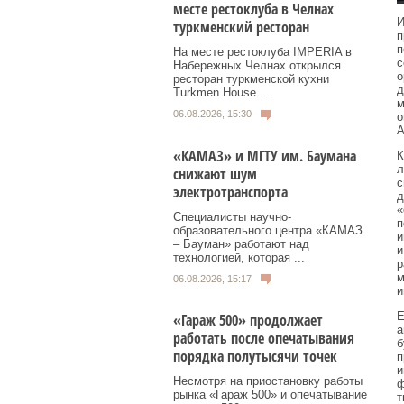
месте рестоклуба в Челнах
И
туркменский ресторан
п
п
На месте рестоклуба IMPERIA в
с
Набережных Челнах открылся
о
ресторан туркменской кухни
д
Turkmen House. ...
м
06.08.2026, 15:30
о
А
«КАМАЗ» и МГТУ им. Баумана
К
л
снижают шум
с
электротранспорта
д
«
Специалисты научно-
п
образовательного центра «КАМАЗ
и
– Бауман» работают над
и
технологией, которая ...
р
м
06.08.2026, 15:17
и
Е
«Гараж 500» продолжает
а
работать после опечатывания
б
порядка полутысячи точек
п
и
Несмотря на приостановку работы
ф
рынка «Гараж 500» и опечатывание
т