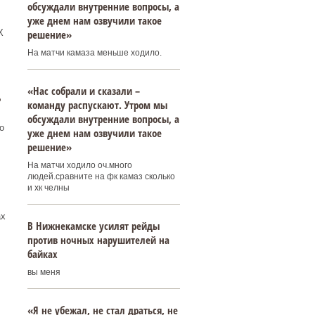
обсуждали внутренние вопросы, а
уже днем нам озвучили такое
решение»
Х
На матчи камаза меньше ходило.
«Нас собрали и сказали –
ь
команду распускают. Утром мы
обсуждали внутренние вопросы, а
о
уже днем нам озвучили такое
решение»
На матчи ходило оч.много
людей.сравните на фк камаз сколько
и хк челны
ах
В Нижнекамске усилят рейды
против ночных нарушителей на
байках
вы меня
«Я не убежал, не стал драться, не