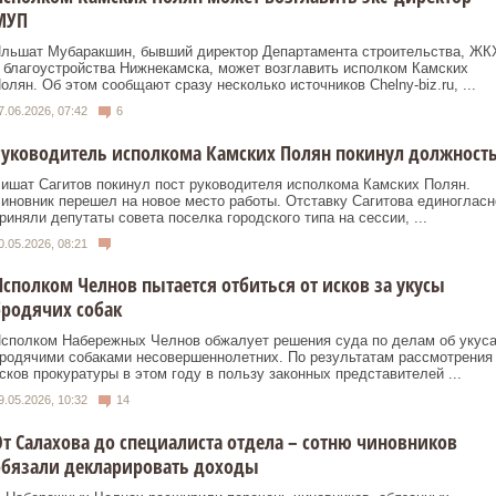
МУП
льшат Мубаракшин, бывший директор Департамента строительства, ЖК
 благоустройства Нижнекамска, может возглавить исполком Камских
олян. Об этом сообщают сразу несколько источников Сhelny-biz.ru, ...
7.06.2026, 07:42
6
уководитель исполкома Камских Полян покинул должност
ишат Сагитов покинул пост руководителя исполкома Камских Полян.
иновник перешел на новое место работы. Отставку Сагитова единогласн
риняли депутаты совета поселка городского типа на сессии, ...
0.05.2026, 08:21
сполком Челнов пытается отбиться от исков за укусы
родячих собак
сполком Набережных Челнов обжалует решения суда по делам об укус
родячими собаками несовершеннолетних. По результатам рассмотрения
сков прокуратуры в этом году в пользу законных представителей ...
9.05.2026, 10:32
14
т Салахова до специалиста отдела – сотню чиновников
обязали декларировать доходы