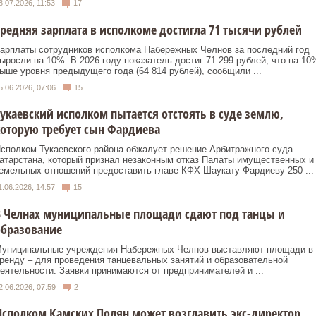
8.07.2026, 11:53
17
редняя зарплата в исполкоме достигла 71 тысячи рублей
арплаты сотрудников исполкома Набережных Челнов за последний год
ыросли на 10%. В 2026 году показатель достиг 71 299 рублей, что на 10
ыше уровня предыдущего года (64 814 рублей), сообщили ...
5.06.2026, 07:06
15
укаевский исполком пытается отстоять в суде землю,
оторую требует сын Фардиева
сполком Тукаевского района обжалует решение Арбитражного суда
атарстана, который признал незаконным отказ Палаты имущественных и
емельных отношений предоставить главе КФХ Шаукату Фардиеву 250 ...
1.06.2026, 14:57
15
В Челнах муниципальные площади сдают под танцы и
образование
униципальные учреждения Набережных Челнов выставляют площади в
ренду – для проведения танцевальных занятий и образовательной
еятельности. Заявки принимаются от предпринимателей и ...
2.06.2026, 07:59
2
сполком Камских Полян может возглавить экс-директор