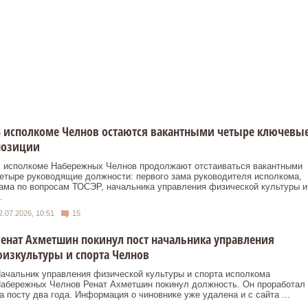
 исполкоме Челнов остаются вакантными четыре ключевы
позиции
 исполкоме Набережных Челнов продолжают отстаиваться вакантными
етыре руководящие должности: первого зама руководителя исполкома,
ама по вопросам ТОСЭР, начальника управления физической культуры и
.
2.07.2026, 10:51
15
енат Ахметшин покинул пост начальника управления
изкультуры и спорта Челнов
ачальник управления физической культуры и спорта исполкома
абережных Челнов Ренат Ахметшин покинул должность. Он проработал
а посту два года. Информация о чиновнике уже удалена и с сайта ...