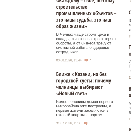
«Каждому – свое, поэтому
0
строительство
С
промышленных объектов –
это наша судьба, это наш
З
образ жизни»
в
в
В Челнах чаще строят цеха и
1
склады, рынок новостроек теряет
обороты, а от бизнеса требуют
Т
системной заботы о здоровье
сотрудников.
к
03.08.2026, 13:44
7
И
Т
з
Ближе к Казани, но без
1
городской суеты: почему
челнинцы выбирают
«Новый свет»
Более половины домов первого
М
микрорайона уже построены, а
а
первые жители заселяются в
д
готовый квартал с парком.
1
31.07.2026, 11:00
И