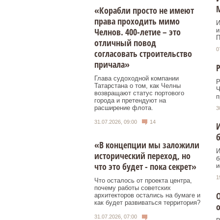
«Корабли просто не имеют
права проходить мимо
И
Челнов. 400-летие – это
и
П
отличный повод
0
согласовать строительство
причала»
Р
Глава судоходной компании
Р
Татарстана о том, как Челны
Ч
возвращают статус портового
п
города и претендуют на
расширение флота.
3
31.07.2026, 09:00
14
И
б
«В концепции мы заложили
И
исторический переход, но
б
что это будет - пока секрет»
и
1
Что осталось от проекта центра,
почему работы советских
О
архитекторов остались на бумаге и
как будет развиваться территория?
31.07.2026, 07:00