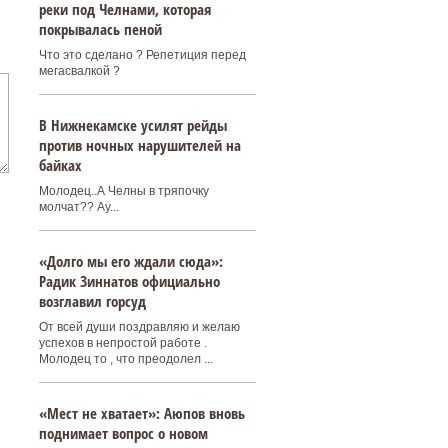
реки под Челнами, которая
покрывалась пеной
Что это сделано ? Репетиция перед
мегасвалкой ?
В Нижнекамске усилят рейды
против ночных нарушителей на
байках
Молодец..А Челны в тряпочку
молчат?? Ау...
«Долго мы его ждали сюда»:
Радик Зиннатов официально
возглавил горсуд
От всей души поздравляю и желаю
успехов в непростой работе .
Молодец то , что преодолел ...
«Мест не хватает»: Аюпов вновь
поднимает вопрос о новом