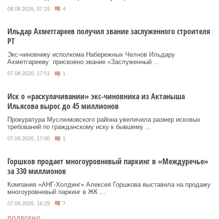
08.08.2026, 07:19
4
Ильдар Ахметгареев получил звание заслуженного строителя
РТ
Экс‑чиновнику исполкома Набережных Челнов Ильдару
Ахметгарееву присвоено звание «Заслуженный ...
07.08.2026, 17:51
1
Иск о «раскулачивании» экс-чиновника из Актаныша
Ильясова вырос до 45 миллионов
Прокуратура Муслюмовского района увеличила размер исковых
требований по гражданскому иску к бывшему ...
07.08.2026, 17:00
1
Горшков продает многоуровневый паркинг в «Междуречье»
за 330 миллионов
Компания «АНГ-Холдинг» Алексея Горшкова выставила на продажу
многоуровневый паркинг в ЖК ...
07.08.2026, 16:29
7
ПОДРОБНО