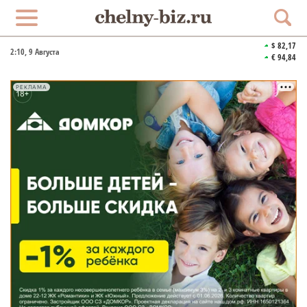
$ 82,17
2:10
, 9 Августа
€ 94,84
РЕКЛАМА