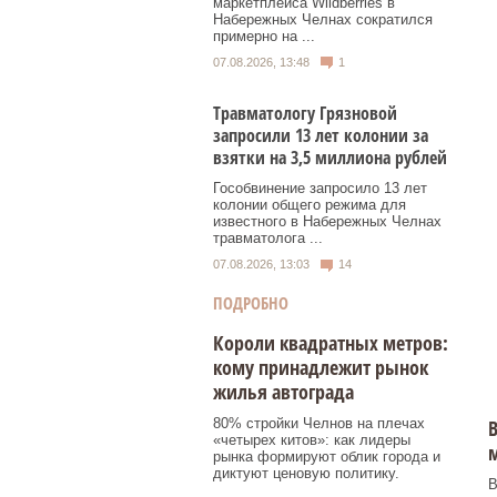
маркетплейса Wildberries в
Набережных Челнах сократился
примерно на ...
07.08.2026, 13:48
1
Травматологу Грязновой
запросили 13 лет колонии за
взятки на 3,5 миллиона рублей
Гособвинение запросило 13 лет
колонии общего режима для
известного в Набережных Челнах
травматолога ...
07.08.2026, 13:03
14
ПОДРОБНО
Короли квадратных метров:
кому принадлежит рынок
жилья автограда
80% стройки Челнов на плечах
В
«четырех китов»: как лидеры
рынка формируют облик города и
диктуют ценовую политику.
В