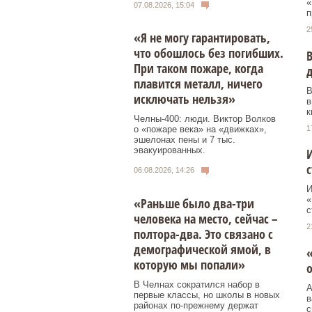
«
07.08.2026, 15:04
п
2
«Я не могу гарантировать,
что обошлось без погибших.
В
При таком пожаре, когда
д
плавится металл, ничего
В
исключать нельзя»
в
к
Челны-400: люди. Виктор Волков
1
о «пожаре века» на «движках»,
эшелонах пены и 7 тыс.
эвакуированных.
И
с
06.08.2026, 14:26
И
«
«Раньше было два-три
с
человека на место, сейчас –
2
полтора-два. Это связано с
демографической ямой, в
«
которую мы попали»
В Челнах сократился набор в
А
первые классы, но школы в новых
в
районах по-прежнему держат
с