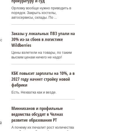
прокуратуру и суд
Орловку вообще нужно приводить в
порядок. Закрыть хостелы,
автосервисы, склады. По ...
Заказы у локальных ПВЗ упали на
30% из-за сбоев в логистике
 с
Wildberries
Цены взлетели на товары, по таким
выским ценам ничего не надо!
КБК повысит зарплаты на 10%, а в
2027 году начнет стройку новой
фабрики
Есть. Нехватка как и везде.
Минниханов и профильные
ведомства обсудят в Челнах
развитие образования РТ
й
А почему их печалит рост количества