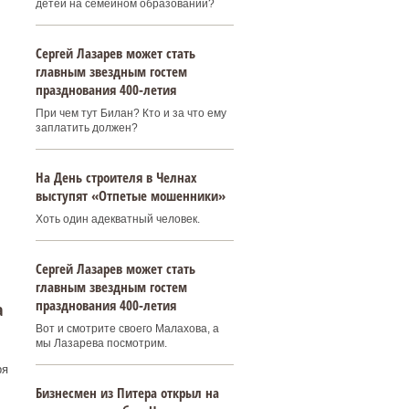
детей на семейном образовании?
Сергей Лазарев может стать
главным звездным гостем
празднования 400‑летия
При чем тут Билан? Кто и за что ему
заплатить должен?
На День строителя в Челнах
выступят «Отпетые мошенники»
Хоть один адекватный человек.
Сергей Лазарев может стать
главным звездным гостем
празднования 400‑летия
а
Вот и смотрите своего Малахова, а
мы Лазарева посмотрим.
ря
Бизнесмен из Питера открыл на