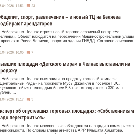
6.04.2026, 14:51
23
бщепит, спорт, развлечения – в новый ТЦ на Беляева
подбирают арендаторов
 Набережных Челнах строят новый торгово-сервисный центр «На
еляева». Объект находится на пересечении Машиностроительной улицы
 проспекта Раиса Беляева, напротив здания ГИБДД. Согласно описанию
.
5.04.2026, 10:05
7
Бывшие площади «Детского мира» в Челнах выставили на
продажу
 Набережных Челнах выставили на продажу торговый комплекс
Центральный Рядъ» на проспекте Мусы Джалиля в поселке ГЭС.
ценивают объект площадью более 5,5 тыс. «квадратов» в 330 млн
ублей. ...
1.04.2026, 15:17
3
ксперт об опустевших торговых площадях: «Собственникам
адо перестроиться»
 Набережных Челнах массово высвобождаются площади в коммерческо
едвижимости. По словам главы агентства АРР Ильшата Хамитова,