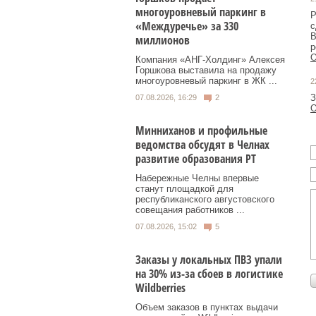
многоуровневый паркинг в
Р
«Междуречье» за 330
с
В
миллионов
р
О
Компания «АНГ-Холдинг» Алексея
Горшкова выставила на продажу
многоуровневый паркинг в ЖК ...
2
З
07.08.2026, 16:29
2
О
Минниханов и профильные
ведомства обсудят в Челнах
развитие образования РТ
Набережные Челны впервые
станут площадкой для
республиканского августовского
совещания работников ...
07.08.2026, 15:02
5
Заказы у локальных ПВЗ упали
на 30% из-за сбоев в логистике
Wildberries
Объем заказов в пунктах выдачи