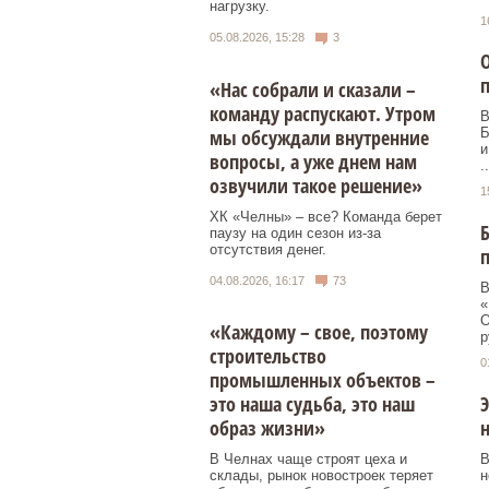
нагрузку.
1
05.08.2026, 15:28
3
О
«Нас собрали и сказали –
команду распускают. Утром
В
мы обсуждали внутренние
Б
и
вопросы, а уже днем нам
..
озвучили такое решение»
1
ХК «Челны» – все? Команда берет
паузу на один сезон из-за
отсутствия денег.
04.08.2026, 16:17
73
В
«
О
«Каждому – свое, поэтому
р
строительство
0
промышленных объектов –
Э
это наша судьба, это наш
н
образ жизни»
В
В Челнах чаще строят цеха и
н
склады, рынок новостроек теряет