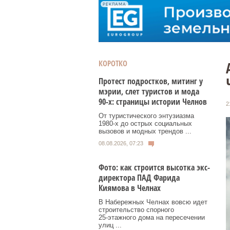
РЕКЛАМА
КОРОТКО
Протест подростков, митинг у
мэрии, слет туристов и мода
90-х: страницы истории Челнов
2
От туристического энтузиазма
1980‑х до острых социальных
вызовов и модных трендов ...
08.08.2026, 07:23
Фото: как строится высотка экс-
директора ПАД Фарида
Киямова в Челнах
В Набережных Челнах вовсю идет
строительство спорного
25‑этажного дома на пересечении
улиц ...