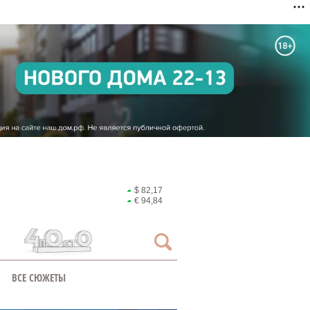
$ 82,17
€ 94,84
ВСЕ СЮЖЕТЫ