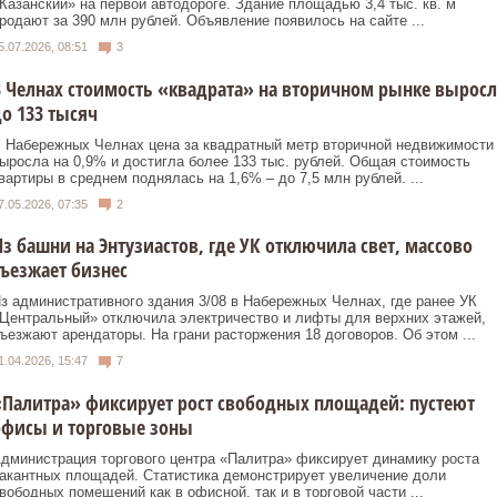
Казанский» на первой автодороге. Здание площадью 3,4 тыс. кв. м
родают за 390 млн рублей. Объявление появилось на сайте ...
5.07.2026, 08:51
3
 Челнах стоимость «квадрата» на вторичном рынке выросл
о 133 тысяч
 Набережных Челнах цена за квадратный метр вторичной недвижимости
ыросла на 0,9% и достигла более 133 тыс. рублей. Общая стоимость
вартиры в среднем поднялась на 1,6% – до 7,5 млн рублей. ...
7.05.2026, 07:35
2
з башни на Энтузиастов, где УК отключила свет, массово
ъезжает бизнес
з административного здания 3/08 в Набережных Челнах, где ранее УК
Центральный» отключила электричество и лифты для верхних этажей,
ъезжают арендаторы. На грани расторжения 18 договоров. Об этом ...
1.04.2026, 15:47
7
Палитра» фиксирует рост свободных площадей: пустеют
офисы и торговые зоны
дминистрация торгового центра «Палитра» фиксирует динамику роста
акантных площадей. Статистика демонстрирует увеличение доли
вободных помещений как в офисной, так и в торговой части ...