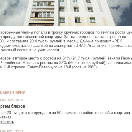
абережные Челны попали в тройку крупных городов по темпам роста це
а аренду однокомнатной квартиры. За год средняя ставка выросла на
3% и составила 20,4 тысяч рублей в месяц. Данные приводит «РБК
едвижимость» со ссылкой на экспертов «ЦИАН.Аналитик». Премиальны
 элитный сегмент не учитывался.
ервое и второе место с ростом на 54% (24,7 тысяч рублей) заняли Перм
 Челябинск. Москва с ростом на 32% (56,2 тысячи рублей) расположила
а 11-й строчке. Санкт-Петербург на 18-й (рост на 29%).
КОММЕНТАРИИ
1.06.2024, 15:04
ртем блохов
 че 20 тыщ это же ерунда, я за 50 снимаю но район хороший и квартира
натная
тветить
1.06.2024, 22:27