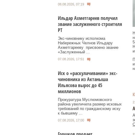
08.08.2026, 07:19
Ильдар Ахметгареев получил
звание заслуженного строителя
РТ
Н
н
Экс‑чиновнику исполкома
5
Набережных Челнов Ильдару
Н
Ахметгарееву присвоено звание
и
«Заслуженный ...
П
07.08.2026, 17:51
и
н
Иск о «раскулачивании» экс-
чиновника из Актаныша
Ильясова вырос до 45
миллионов
Прокуратура Муслюмовского
2
района увеличила размер исковых
А
требований по гражданскому иску
к бывшему ...
А
з
07.08.2026, 17:00
О
Горшков продает
2