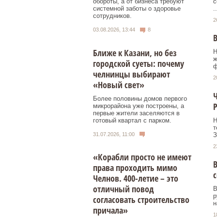
с
обороты, а от бизнеса требуют
..
системной заботы о здоровье
сотрудников.
2
03.08.2026, 13:44
8
В
Ближе к Казани, но без
Н
ж
городской суеты: почему
ф
челнинцы выбирают
2
«Новый свет»
Ч
Более половины домов первого
микрорайона уже построены, а
первые жители заселяются в
готовый квартал с парком.
Н
т
31.07.2026, 11:00
З
2
«Корабли просто не имеют
В
права проходить мимо
Челнов. 400-летие – это
отличный повод
В
р
согласовать строительство
н
причала»
1