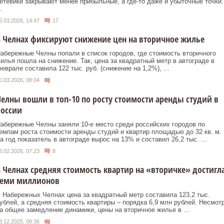
етевики закрывают менее прибыльные, а где-то даже и убыточные точки.
.
6.03.2026, 14:47
17
 Челнах фиксируют снижение цен на вторичное жилье
абережные Челны попали в список городов, где стоимость вторичного
илья пошла на снижение. Так, цена за квадратный метр в автограде в
еврале составила 122 тыс. руб. (снижение на 1,2%), ...
0.03.2026, 08:04
елны вошли в топ-10 по росту стоимости аренды студий в
России
абережные Челны заняли 10-е место среди российских городов по
емпам роста стоимости аренды студий и квартир площадью до 32 кв. м.
а год показатель в автограде вырос на 13% и составил 26,2 тыс. ...
3.02.2026, 07:23
8
 Челнах средняя стоимость квартир на «вторичке» достигл
семи миллионов
 Набережных Челнах цена за квадратный метр составила 123,2 тыс.
ублей, а средняя стоимость квартиры – порядка 6,9 млн рублей. Несмот
а общее замедление динамики, цены на вторичное жилье в ...
8.12.2025, 08:36