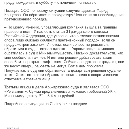
предупреждения, в субботу – отключили полностью.
Позицию ООО по поводу ситуации озвучил адвокат Фарид
Канцеров. Он обратился в прокуратуру Челнов из-за несоблюдения
претензионного порядка.
– По моему мнению, управляющая компания вышла за границы
правового поля. У нас есть статья 3 Гражданского кодекса
Российской Федерации, где указано, что в случае возникновения
спора лицо обязано соблюсти претензионный порядок, если он
предусмотрен законом. И потом, если вопрос не решается,
обратиться в суд, – сказал адвокат. – Управляющая компания
обратилась в суд к Минземимуществу. Никаких доказательств, как
мне сообщили, там нет. И вот они решили действовать таким
способом: перекрыть лифт, свет. Сейчас арендаторы страдают, они
же несут ущерб, работать не могут. Вот в чем проблема.
Получается, в суд они обратились, а дождаться решения суда не
хотят. Хотят вот таким образом склонить волю к сопротивлению
ответчика и третьего лица.
Третьим лицом в деле Арбитражного суда и является ООО
«Регламент». Сумма предъявляемых исковых требований УК к
Минземимуществу РТ – 5,4 млн рублей.
Подробнее о ситуации на Chelny-biz.ru позднее.
РЕКЛАМА