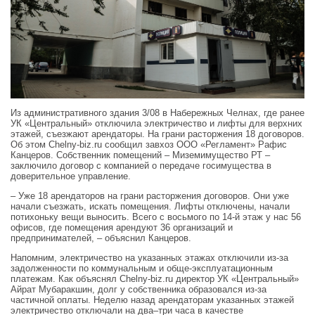
Из административного здания 3/08 в Набережных Челнах, где ранее
УК «Центральный» отключила электричество и лифты для верхних
этажей, съезжают арендаторы. На грани расторжения 18 договоров.
Об этом Chelny-biz.ru сообщил завхоз ООО «Регламент» Рафис
Канцеров. Собственник помещений – Миземимущество РТ –
заключило договор с компанией о передаче госимущества в
доверительное управление.
– Уже 18 арендаторов на грани расторжения договоров. Они уже
начали съезжать, искать помещения. Лифты отключены, начали
потихоньку вещи выносить. Всего с восьмого по 14-й этаж у нас 56
офисов, где помещения арендуют 36 организаций и
предпринимателей, – объяснил Канцеров.
Напомним, электричество на указанных этажах отключили из-за
задолженности по коммунальным и обще-эксплуатационным
платежам. Как объяснял Chelny-biz.ru директор УК «Центральный»
Айрат Мубаракшин, долг у собственника образовался из-за
частичной оплаты. Неделю назад арендаторам указанных этажей
электричество отключали на два–три часа в качестве