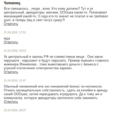
Челнинец
Все смешалось...люди...кони. Кто кому должен? Тут и ук
центральный, арендаторы, мензем, ОООшка какая-то. Попахивает
махинацией какой-то, 3 года кто-то значит не платил и не требовал
долг, а теперь бац и свет потух сразу?!
Ответить
21.04.2026, 17:51
мда
Ответить
21.04.2026, 19:53
Ук центральный и законы РФ не совместимые вещи . Они закон
нарушали , нарушают и будут нарушать .Пример бывшего главного
инженера Миниязова , тоже вымогавшего деньги с бизнеса с
угрозой отключения электричества заразен .
Ответить
21.04.2026, 22:47
Обычный чиновничий или экс-чиновничий бизнес по-челнински.
Отжать муниципальную собственность, сдать за копейки в аренду
своей ОООшке, затем пересдавать втридорога. Да к тому же и
коммуналку, которую арендаторы заплатили себе зажимать.
Ответить
22.04.2026, 08:37