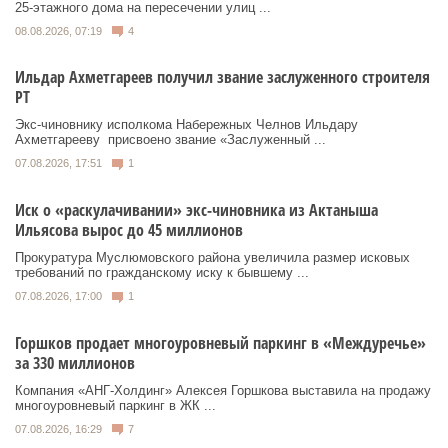
25‑этажного дома на пересечении улиц ...
08.08.2026, 07:19
4
Ильдар Ахметгареев получил звание заслуженного строителя
РТ
Экс‑чиновнику исполкома Набережных Челнов Ильдару
Ахметгарееву присвоено звание «Заслуженный ...
07.08.2026, 17:51
1
Иск о «раскулачивании» экс-чиновника из Актаныша
Ильясова вырос до 45 миллионов
Прокуратура Муслюмовского района увеличила размер исковых
требований по гражданскому иску к бывшему ...
07.08.2026, 17:00
1
Горшков продает многоуровневый паркинг в «Междуречье»
за 330 миллионов
Компания «АНГ-Холдинг» Алексея Горшкова выставила на продажу
многоуровневый паркинг в ЖК ...
07.08.2026, 16:29
7