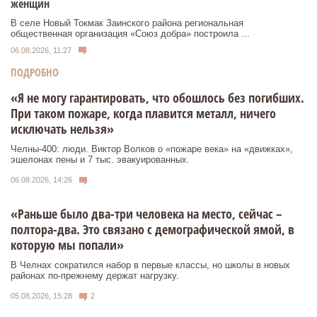
женщин
В селе Новый Токмак Заинского района региональная
общественная организация «Союз добра» построила ...
06.08.2026, 11:27
ПОДРОБНО
«Я не могу гарантировать, что обошлось без погибших.
При таком пожаре, когда плавится металл, ничего
исключать нельзя»
Челны-400: люди. Виктор Волков о «пожаре века» на «движках»,
эшелонах пены и 7 тыс. эвакуированных.
06.08.2026, 14:26
«Раньше было два-три человека на место, сейчас –
полтора-два. Это связано с демографической ямой, в
которую мы попали»
В Челнах сократился набор в первые классы, но школы в новых
районах по-прежнему держат нагрузку.
05.08.2026, 15:28
2