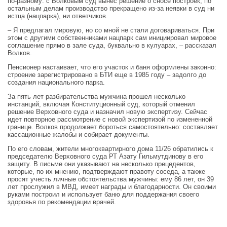
по‑разному: с Волковым суд вынес решение о сносе построек; по
остальным делам производство прекращено из‑за неявки в суд ни
истца (нацпарка), ни ответчиков.
– Я предлагал мировую, но со мной не стали договариваться. При
этом с другими собственниками нацпарк сам инициировал мировое
соглашение прямо в зале суда, буквально в кулуарах, – рассказал
Волков.
Пенсионер настаивает, что его участок и баня оформлены законно:
строение зарегистрировано в БТИ еще в 1985 году – задолго до
создания национального парка.
За пять лет разбирательства мужчина прошел несколько
инстанций, включая Конституционный суд, который отменил
решение Верховного суда и назначил новую экспертизу. Сейчас
идет повторное рассмотрение с новой экспертизой по измененной
границе. Волков продолжает бороться самостоятельно: составляет
кассационные жалобы и собирает документы.
По его словам, жители многоквартирного дома 11/26 обратились к
председателю Верховного суда РТ Азату Гильмутдинову в его
защиту. В письме они указывают на несколько прецедентов,
которые, по их мнению, подтверждают правоту соседа, а также
просят учесть личные обстоятельства мужчины: ему 86 лет, он 39
лет прослужил в МВД, имеет награды и благодарности. Он своими
руками построил и использует баню для поддержания своего
здоровья по рекомендации врачей.