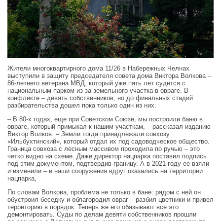
Жители многоквартирного дома 11/26 в Набережных Челнах
выступили в защиту председателя совета дома Виктора Волкова –
86‑летнего ветерана МВД, который уже пять лет судится с
национальным парком из‑за земельного участка в овраге. В
конфликте – девять собственников, но до финальных стадий
разбирательства дошел пока только один из них.
– В 80‑х годах, еще при Советском Союзе, мы построили баню в
овраге, который примыкал к нашим участкам, – рассказал изданию
Виктор Волков. – Земли тогда принадлежали совхозу
«Ильбухтинский», который отдал их под садоводческое общество.
Граница совхоза с лесным массивом проходила по ручью – это
четко видно на схеме. Даже директор нацпарка поставил подпись
под этим документом, подтвердив границу. А в 2021 году ее взяли
и изменили – и наши сооружения вдруг оказались на территории
нацпарка,
По словам Волкова, проблема не только в бане: рядом с ней он
обустроил беседку и облагородил овраг – разбил цветники и привел
территорию в порядок. Теперь же его обязывают все это
демонтировать. Суды по делам девяти собственников прошли