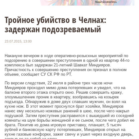
Тройное убийство в Челнах:
задержан подозреваемый
23.07.2015, 13:00
Накануне вечером в ходе оперативно-розыскных мероприятий по
подозрению в совершении преступления в одной из квартир 44-го
комплекса был задержан 21-летний Шавкат Миндияров.
Причастность к совершению преступления он признал в полном
объеме, сообщает СУ СК РФ по РТ.
По версии следствия, 22 июля в районе трех часов ночи
Миндияров проходил мимо дома потерпевших и увидел, что на
балконе второго этажа открыто окно. Решив совершить кражу,
злоумышленник проник в квартиру, взобравшись на козырек
подъезда. Обнаружив в доме двух спавших мужчин, он взял на
кухне нож. В этот момент проснулся брат хозяйки, Миндияров
нанес ему несколько ножевых ранений в шею, после чего накрыл
подушкой. Затем преступник расправился с вышедшей из соседней
комнаты на шум борьбы женщиной и ее сыном, после чего добил ее
брата. Похитив из дома игровую приставку, планшет, 5 тысяч
рублей и банковскую карту потерпевших, Миндияров открыл на
кухне газовые конфорки, зажег свечу и ушел через входную дверь,
закрыв ее за собой на ключ.