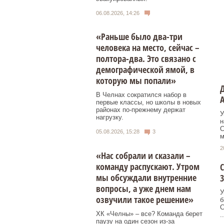
06.08.2026, 14:26
«Раньше было два-три
человека на место, сейчас –
полтора-два. Это связано с
демографической ямой, в
которую мы попали»
Д
В Челнах сократился набор в
первые классы, но школы в новых
районах по-прежнему держат
У
нагрузку.
н
С
05.08.2026, 15:28
3
м
2
«Нас собрали и сказали –
команду распускают. Утром
С
мы обсуждали внутренние
3
вопросы, а уже днем нам
У
озвучили такое решение»
б
С
ХК «Челны» – все? Команда берет
..
паузу на один сезон из-за