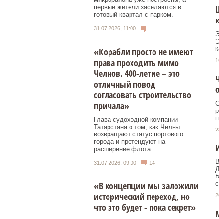
первые жители заселяются в
Ш
готовый квартал с парком.
к
31.07.2026, 11:00
Э
Э
к
«Корабли просто не имеют
права проходить мимо
1
Челнов. 400-летие – это
Ч
отличный повод
согласовать строительство
причала»
С
р
п
Глава судоходной компании
Татарстана о том, как Челны
2
возвращают статус портового
города и претендуют на
И
расширение флота.
В
31.07.2026, 09:00
14
Д
Б
«В концепции мы заложили
с
исторический переход, но
2
что это будет - пока секрет»