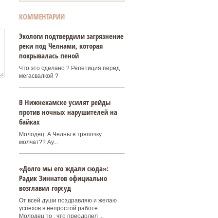
КОММЕНТАРИИ
Экологи подтвердили загрязнение
реки под Челнами, которая
покрывалась пеной
Что это сделано ? Репетиция перед
мегасвалкой ?
В Нижнекамске усилят рейды
против ночных нарушителей на
байках
Молодец..А Челны в тряпочку
молчат?? Ау...
«Долго мы его ждали сюда»:
Радик Зиннатов официально
возглавил горсуд
От всей души поздравляю и желаю
успехов в непростой работе .
Молодец то , что преодолел ...