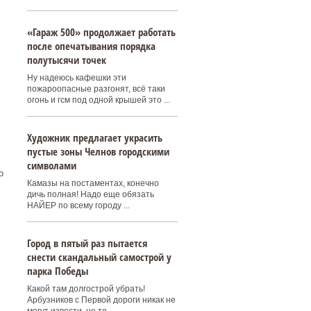
«Гараж 500» продолжает работать
после опечатывания порядка
полутысячи точек
Ну надеюсь кафешки эти
пожароопасные разгонят, всё таки
огонь и гсм под одной крышей это ...
Художник предлагает украсить
пустые зоны Челнов городскими
символами
о
Камазы на постаментах, конечно
дичь полная! Надо еще обязать
НАЙЕР по всему городу ...
Город в пятый раз пытается
снести скандальный самострой у
парка Победы
Какой там долгострой убрать!
Арбузников с Первой дороги никак не