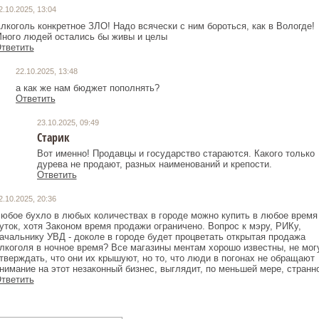
2.10.2025, 13:04
лкоголь конкретное ЗЛО! Надо всячески с ним бороться, как в Вологде!
ного людей остались бы живы и целы
тветить
22.10.2025, 13:48
а как же нам бюджет пополнять?
Ответить
23.10.2025, 09:49
Старик
Вот именно! Продавцы и государство стараются. Какого только
дурева не продают, разных наименований и крепости.
Ответить
2.10.2025, 20:36
юбое бухло в любых количествах в городе можно купить в любое время
уток, хотя Законом время продажи ограничено. Вопрос к мэру, РИКу,
ачальнику УВД - доколе в городе будет процветать открытая продажа
лкоголя в ночное время? Все магазины ментам хорошо известны, не мог
тверждать, что они их крышуют, но то, что люди в погонах не обращают
нимание на этот незаконный бизнес, выглядит, по меньшей мере, странно
тветить