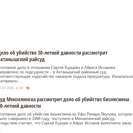
ело об убийстве 30-летней давности рассмотрит
Актанышский райсуд
головное дело в отношении Сергея Бурцева и Айрата Исхакова
аправлено по подсудности – в Актанышский районный суд.
оответствующее ходатайство накануне подала прокуратура. Изначальн
атериалы ...
0.07.2026, 11:58
уд Мензелинска рассмотрит дело об убийстве бизнесмена
0-летней давности
головное дело об убийстве бизнесмена из Уфы Ренара Якупова, которое
ыло совершено в 1998 году, поступило в Мензелинский райсуд.
ледствие считает, что Сергей Бурцев и Айрат Исхаков выполняли заказ
.