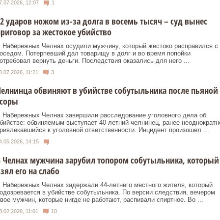
7.07.2026, 12:07
1
2 ударов ножом из-за долга в восемь тысяч – суд вынес
риговор за жестокое убийство
 Набережных Челнах осудили мужчину, который жестоко расправился с
оседом. Потерпевший дал товарищу в долг и во время попойки
отребовал вернуть деньги. Последствия оказались для него ...
0.07.2026, 11:21
3
елнинца обвиняют в убийстве собутыльника после пьяной
ссоры
 Набережных Челнах завершили расследование уголовного дела об
бийстве: обвиняемым выступает 40‑летний челнинец, ранее неоднократн
ривлекавшийся к уголовной ответственности. Инцидент произошел ...
4.05.2026, 14:15
 Челнах мужчина зарубил топором собутыльника, который
зял его на слабо
 Набережных Челнах задержали 44-летнего местного жителя, который
одозревается в убийстве собутыльника. По версии следствия, вечером
вое мужчин, которые нигде не работают, распивали спиртное. Во ...
3.02.2026, 11:01
10