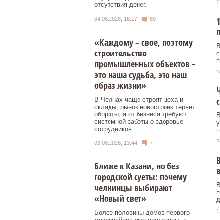
1
отсутствия денег.
1
04.08.2026, 16:17
69
п
«Каждому – свое, поэтому
В
строительство
с
п
промышленных объектов –
это наша судьба, это наш
1
образ жизни»
Ч
В Челнах чаще строят цеха и
склады, рынок новостроек теряет
обороты, а от бизнеса требуют
В
системной заботы о здоровье
у
сотрудников.
п
2
03.08.2026, 13:44
7
В
Ближе к Казани, но без
в
городской суеты: почему
В
челнинцы выбирают
п
«Новый свет»
д
1
Более половины домов первого
микрорайона уже построены, а