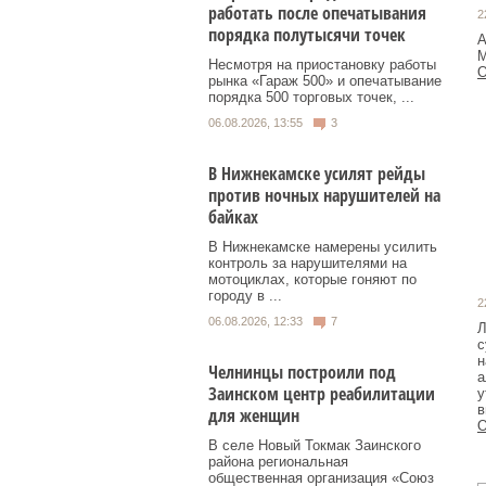
работать после опечатывания
2
порядка полутысячи точек
А
М
Несмотря на приостановку работы
О
рынка «Гараж 500» и опечатывание
порядка 500 торговых точек, ...
06.08.2026, 13:55
3
В Нижнекамске усилят рейды
против ночных нарушителей на
байках
В Нижнекамске намерены усилить
контроль за нарушителями на
мотоциклах, которые гоняют по
городу в ...
2
06.08.2026, 12:33
7
Л
с
н
Челнинцы построили под
а
Заинском центр реабилитации
у
в
для женщин
О
В селе Новый Токмак Заинского
района региональная
общественная организация «Союз