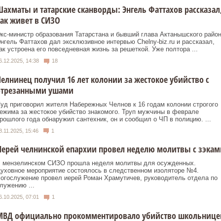
ахматы и татарские сканворды: Энгель Фаттахов рассказал
ак живет в СИЗО
кс‑министр образования Татарстана и бывший глава Актанышского райо
нгель Фаттахов дал эксклюзивное интервью Chelny‑biz.ru и рассказал,
ак устроена его повседневная жизнь за решеткой. Уже полтора ...
6.12.2025, 14:38
18
елнинец получил 16 лет колонии за жестокое убийство с
отрезанными ушами
уд приговорил жителя Набережных Челнов к 16 годам колонии строгого
ежима за жестокое убийство знакомого. Труп мужчины в феврале
рошлого года обнаружил сантехник, он и сообщил о ЧП в полицию. ...
8.11.2025, 15:46
1
ерей челнинской епархии провел неделю молитвы с зэкам
 мензелинском СИЗО прошла неделя молитвы для осужденных.
уховное мероприятие состоялось в следственном изоляторе №4.
огослужение провел иерей Роман Храмутичев, руководитель отдела по
лужению ...
6.10.2025, 07:01
1
МВД официально прокомментировало убийство школьнице