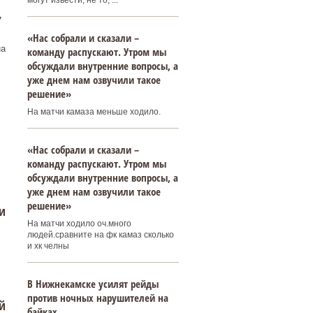
могут извести, не то, ...
,
«Нас собрали и сказали –
на
команду распускают. Утром мы
обсуждали внутренние вопросы, а
уже днем нам озвучили такое
решение»
На матчи камаза меньше ходило.
«Нас собрали и сказали –
команду распускают. Утром мы
обсуждали внутренние вопросы, а
уже днем нам озвучили такое
решение»
и
На матчи ходило оч.много
людей.сравните на фк камаз сколько
и хк челны
В Нижнекамске усилят рейды
против ночных нарушителей на
й
байках