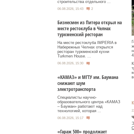
строительства отдельного ...
06.08.2026, 15:43
2
Бизнесмен из Питера открыл на
месте рестоклуба в Челнах
туркменский ресторан
Г
На месте рестоклуба IMPERIA в
ж
Набережных Челнах открылся
н
ресторан туркменской кухни
4
Turkmen House. ...
06.08.2026, 15:30
К
т
к
«КАМАЗ» и МГТУ им. Баумана
в
снижают шум
электротранспорта
Специалисты научно-
образовательного центра «КАМАЗ
– Бауман» работают над
технологией, которая ...
2
ч
06.08.2026, 15:17
Э
О
«Гараж 500» продолжает