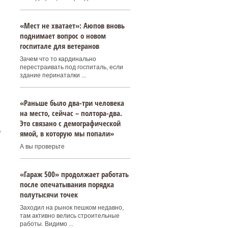
«Мест не хватает»: Аюпов вновь
поднимает вопрос о новом
госпитале для ветеранов
Зачем что то кардинально
перестраивать под госпиталь, если
здание перинаталки ...
«Раньше было два-три человека
на место, сейчас – полтора-два.
Это связано с демографической
о
ямой, в которую мы попали»
А вы проверьте
«Гараж 500» продолжает работать
после опечатывания порядка
полутысячи точек
Заходил на рынок пешком недавно,
там активно велись строительные
работы. Видимо ...