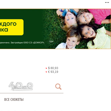
$ 80,93
€ 93,19
ВСЕ СЮЖЕТЫ