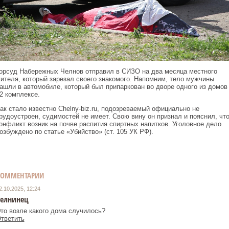
орсуд Набережных Челнов отправил в СИЗО на два месяца местного
ителя, который зарезал своего знакомого. Напомним, тело мужчины
ашли в автомобиле, который был припаркован во дворе одного из домов
2 комплексе.
ак стало известно Сhelny-biz.ru, подозреваемый официально не
рудоустроен, судимостей не имеет. Свою вину он признал и пояснил, чт
онфликт возник на почве распития спиртных напитков. Уголовное дело
озбуждено по статье «Убийство» (ст. 105 УК РФ).
КОММЕНТАРИИ
2.10.2025, 12:24
елнинец
то возле какого дома случилось?
тветить