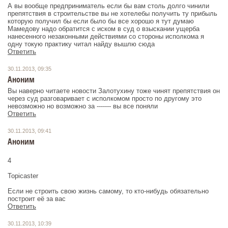
А вы вообще предприниматель если бы вам столь долго чинили
препятствия в строительстве вы не хотелебы получить ту прибыль
которую получил бы если было бы все хорошо я тут думаю
Мамедову надо обратится с иском в суд о взыскании ущерба
нанесенного незаконными действиями со стороны исполкома я
одну токую практику читал найду вышлю сюда
Ответить
30.11.2013, 09:35
Аноним
Вы наверно читаете новости Залотухину тоже чинят препятствия он
через суд разговаривает с исполкомом просто по другому это
невозможно но возможно за ------- вы все поняли
Ответить
30.11.2013, 09:41
Аноним
4
Topicaster
Если не строить свою жизнь самому, то кто-нибудь обязательно
построит её за вас
Ответить
30.11.2013, 10:39