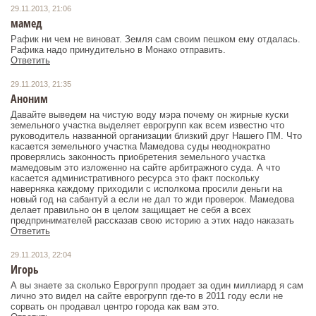
29.11.2013, 21:06
мамед
Рафик ни чем не виноват. Земля сам своим пешком ему отдалась.
Рафика надо принудительно в Монако отправить.
Ответить
29.11.2013, 21:35
Аноним
Давайте выведем на чистую воду мэра почему он жирные куски
земельного участка выделяет еврогрупп как всем известно что
руководитель названной организации близкий друг Нашего ПМ. Что
касается земельного участка Мамедова суды неоднократно
проверялись законность приобретения земельного участка
мамедовым это изложенно на сайте арбитражного суда. А что
касается административного ресурса это факт поскольку
наверняка каждому приходили с исполкома просили деньги на
новый год на сабантуй а если не дал то жди проверок. Мамедова
делает правильно он в целом защищает не себя а всех
предпринимателей рассказав свою историю а этих надо наказать
Ответить
29.11.2013, 22:04
Игорь
А вы знаете за сколько Еврогрупп продает за один миллиард я сам
лично это видел на сайте еврогрупп где-то в 2011 году если не
сорвать он продавал центро города как вам это.