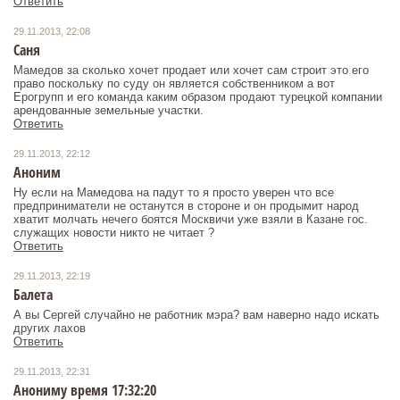
Ответить
29.11.2013, 22:08
Саня
Мамедов за сколько хочет продает или хочет сам строит это его
право поскольку по суду он является собственником а вот
Ерогрупп и его команда каким образом продают турецкой компании
арендованные земельные участки.
Ответить
29.11.2013, 22:12
Аноним
Ну если на Мамедова на падут то я просто уверен что все
предприниматели не останутся в стороне и он продымит народ
хватит молчать нечего боятся Москвичи уже взяли в Казане гос.
служащих новости никто не читает ?
Ответить
29.11.2013, 22:19
Балета
А вы Сергей случайно не работник мэра? вам наверно надо искать
других лахов
Ответить
29.11.2013, 22:31
Анониму время 17:32:20