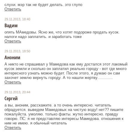
слухи. мэр так не будет делать. это глупо
Ответить
29.11.2013, 18:40
Вадим
опять МАмедовы. Ясно же, что хотят подороже продать кусок.
налоги надо заплатить. и заработать тоже
Ответить
29.11.2013, 18:50
Аноним
А никто не спрашивал у Мамедова как ему достался этот лакомый
кусок земли и сколько он заплатил реально городу - вот где много
интересного узнать можно будет. После этого, я думаю он сам
захочет землю вернуть городу. А то нашли жертву.............
Ответить
29.11.2013, 20:44
Сергей
а вы, аноним, расскажите. а то очень интересно. читатель
обрадуется. выведем Мамедовых на чистую воду! нет?? пишите
пожалуйста. умоляю. только факты. жутко интересно. правду
говорю. ПС: я не представляю интересы Мамедова. отношения к
ним не имею. я обычный читатель
Ответить