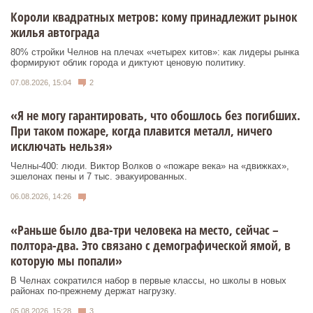
Короли квадратных метров: кому принадлежит рынок
жилья автограда
80% стройки Челнов на плечах «четырех китов»: как лидеры рынка
формируют облик города и диктуют ценовую политику.
07.08.2026, 15:04
2
«Я не могу гарантировать, что обошлось без погибших.
При таком пожаре, когда плавится металл, ничего
исключать нельзя»
Челны-400: люди. Виктор Волков о «пожаре века» на «движках»,
эшелонах пены и 7 тыс. эвакуированных.
06.08.2026, 14:26
«Раньше было два-три человека на место, сейчас –
полтора-два. Это связано с демографической ямой, в
которую мы попали»
В Челнах сократился набор в первые классы, но школы в новых
районах по-прежнему держат нагрузку.
05.08.2026, 15:28
3