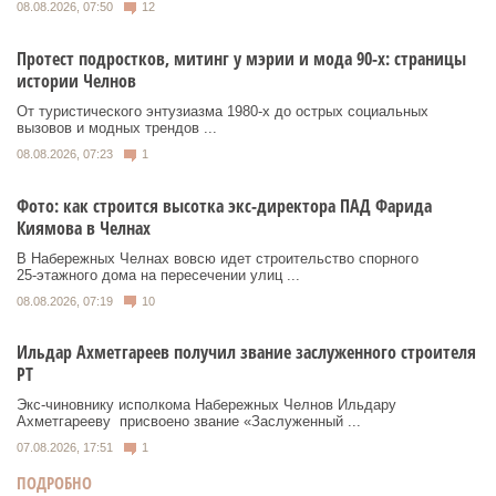
08.08.2026, 07:50
12
Протест подростков, митинг у мэрии и мода 90-х: страницы
истории Челнов
От туристического энтузиазма 1980‑х до острых социальных
вызовов и модных трендов ...
08.08.2026, 07:23
1
Фото: как строится высотка экс-директора ПАД Фарида
Киямова в Челнах
В Набережных Челнах вовсю идет строительство спорного
25‑этажного дома на пересечении улиц ...
08.08.2026, 07:19
10
Ильдар Ахметгареев получил звание заслуженного строителя
РТ
Экс‑чиновнику исполкома Набережных Челнов Ильдару
Ахметгарееву присвоено звание «Заслуженный ...
07.08.2026, 17:51
1
ПОДРОБНО