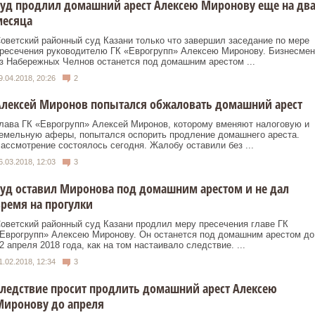
уд продлил домашний арест Алексею Миронову еще на дв
месяца
оветский районный суд Казани только что завершил заседание по мере
ресечения руководителю ГК «Еврогрупп» Алексею Миронову. Бизнесмен
з Набережных Челнов останется под домашним арестом ...
9.04.2018, 20:26
2
Алексей Миронов попытался обжаловать домашний арест
лава ГК «Еврогрупп» Алексей Миронов, которому вменяют налоговую и
емельную аферы, попытался оспорить продление домашнего ареста.
ассмотрение состоялось сегодня. Жалобу оставили без ...
6.03.2018, 12:03
3
уд оставил Миронова под домашним арестом и не дал
ремя на прогулки
оветский районный суд Казани продлил меру пресечения главе ГК
Еврогрупп» Алексею Миронову. Он останется под домашним арестом до
2 апреля 2018 года, как на том настаивало следствие. ...
1.02.2018, 12:34
3
ледствие просит продлить домашний арест Алексею
Миронову до апреля