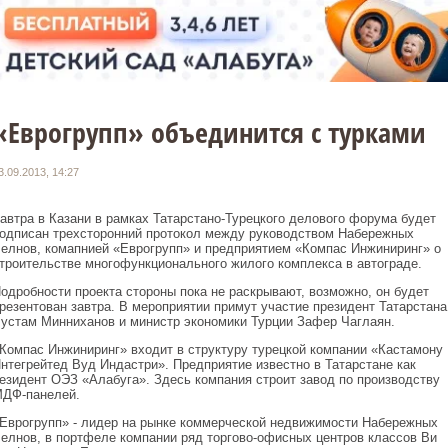
«Еврогрупп» объединится с турками
3.09.2013, 14:27
автра в Казани в рамках Татарстано-Турецкого делового форума будет
одписан трехсторонний протокол между руководством Набережных
елнов, комапнией «Еврогрупп» и предприятием «Компас Инжиниринг» о
троительстве многофункционального жилого комплекса в автограде.
одробности проекта стороны пока не раскрывают, возможно, он будет
резентован завтра. В мероприятии примут участие президент Татарстана
устам Минниханов и министр экономики Турции Зафер Чаглаян.
Компас Инжиниринг» входит в структуру турецкой компании «Кастамону
нтегрейтед Вуд Индастри». Предприятие известно в Татарстане как
езидент ОЭЗ «Алабуга». Здесь компания строит завод по производству
ДФ-панелей.
Еврогрупп» - лидер на рынке коммерческой недвижимости Набережных
елнов, в портфеле компании ряд торгово-офисных центров классов
B
и