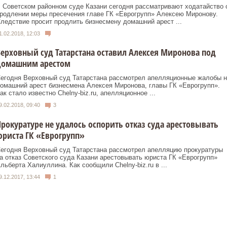
 Советском районном суде Казани сегодня рассматривают ходатайство 
родлении меры пресечения главе ГК «Еврогрупп» Алексею Миронову.
ледствие просит продлить бизнесмену домашний арест ...
1.02.2018, 12:03
ерховный суд Татарстана оставил Алексея Миронова под
домашним арестом
егодня Верховный суд Татарстана рассмотрел апелляционные жалобы н
омашний арест бизнесмена Алексея Миронова, главы ГК «Еврогрупп».
ак стало известно Chelny-biz.ru, апелляционное ...
9.02.2018, 09:40
3
рокуратуре не удалось оспорить отказ суда арестовывать
риста ГК «Еврогрупп»
егодня Верховный суд Татарстана рассмотрел апелляцию прокуратуры
а отказ Советского суда Казани арестовывать юриста ГК «Еврогрупп»
льберта Халиуллина. Как сообщили Chelny-biz.ru в ...
9.12.2017, 13:44
1