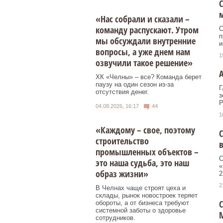
С
«Нас собрали и сказали –
команду распускают. Утром
С
п
мы обсуждали внутренние
и
вопросы, а уже днем нам
1
озвучили такое решение»
ХК «Челны» – все? Команда берет
паузу на один сезон из-за
Г
отсутствия денег.
з
Р
04.08.2026, 16:17
44
1
«Каждому – свое, поэтому
С
строительство
в
промышленных объектов –
С
это наша судьба, это наш
«
образ жизни»
2
2
В Челнах чаще строят цеха и
склады, рынок новостроек теряет
С
обороты, а от бизнеса требуют
системной заботы о здоровье
сотрудников.