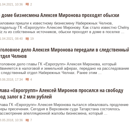
1.04.2021, 10:36
2
 доме бизнесмена Алексея Миронова проходят обыски
иловики пришли к известному бизнесмену Набережных Челнов,
ладельцу ГК «Еврогрупп» Алексею Миронову. Как стало известно Chelny
iz.ru из собственных источников, обыски проходят в доме в поселке ...
1.04.2021, 08:40
19
головное дело Алексея Миронова передали в следственны
тдел Челнов
головное дело главы ГК «Еврогрупп» Алексея Миронова, который
бвиняется в налоговой и земельной аферах, передано на расследование
 следственный отдел Набережных Челнах. Ранее этим ...
8.06.2018, 17:34
4
лава «Еврогрупп» Алексей Миронов просился на свободу
од залог в 2 млн рублей
лава ГК «Еврогрупп» Алексея Миронова пытался обжаловать продление
еры пресечения. Сегодня в Верховном суде Татарстана состоялось
ассмотрение апелляционной жалобы бизнесмена, который ...
8.05.2018, 10:36
7