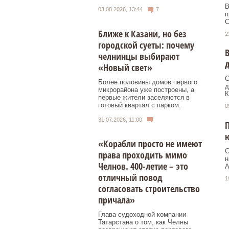
В
03.08.2026, 13:44
7
п
С
Ближе к Казани, но без
2
городской суеты: почему
В
челнинцы выбирают
«Новый свет»
С
Более половины домов первого
д
микрорайона уже построены, а
К
первые жители заселяются в
готовый квартал с парком.
0
31.07.2026, 11:00
П
ю
«Корабли просто не имеют
С
права проходить мимо
н
Челнов. 400-летие – это
А
отличный повод
1
согласовать строительство
причала»
Глава судоходной компании
Татарстана о том, как Челны