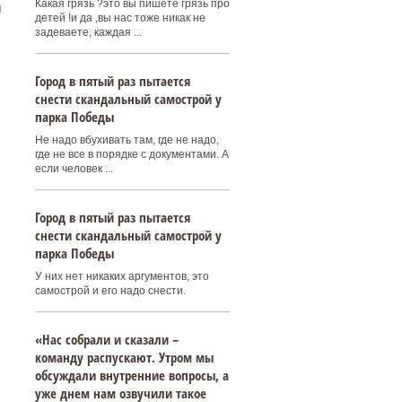
а
Какая грязь ?это вы пишете грязь про
детей !и да ,вы нас тоже никак не
задеваете, каждая ...
Город в пятый раз пытается
снести скандальный самострой у
парка Победы
Не надо вбухивать там, где не надо,
где не все в порядке с документами. А
если человек ...
Город в пятый раз пытается
снести скандальный самострой у
парка Победы
У них нет никаких аргументов, это
самострой и его надо снести.
«Нас собрали и сказали –
команду распускают. Утром мы
обсуждали внутренние вопросы, а
уже днем нам озвучили такое