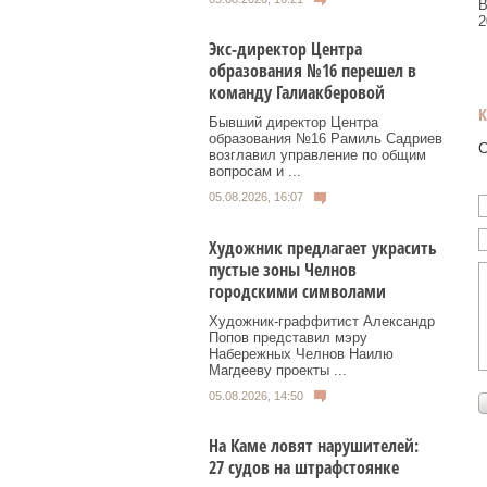
2
Экс-директор Центра
образования №16 перешел в
команду Галиакберовой
Бывший директор Центра
образования №16 Рамиль Садриев
О
возглавил управление по общим
вопросам и ...
05.08.2026, 16:07
Художник предлагает украсить
пустые зоны Челнов
городскими символами
Художник‑граффитист Александр
Попов представил мэру
Набережных Челнов Наилю
Магдееву проекты ...
05.08.2026, 14:50
На Каме ловят нарушителей:
27 судов на штрафстоянке