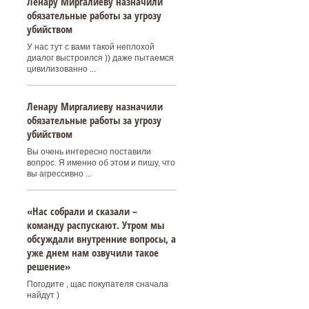
Ленару Миргалиеву назначили
обязательные работы за угрозу
убийством
У нас тут с вами такой неплохой
диалог выстроился )) даже пытаемся
цивилизованно ...
Ленару Миргалиеву назначили
обязательные работы за угрозу
убийством
Вы очень интересно поставили
вопрос. Я именно об этом и пишу, что
вы агрессивно ...
«Нас собрали и сказали –
команду распускают. Утром мы
обсуждали внутренние вопросы, а
уже днем нам озвучили такое
решение»
Погодите , щас покупателя сначала
найдут )