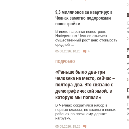
0
9,5 миллионов за квартиру: в
В
Челнах заметно подорожали
новостройки
С
в
В июле на рынке новостроек
b
Набережных Челнов отмечен
0
существенный рост цен: стоимость
средней ...
У
05.08.2026, 10:23
4
о
ПОДРОБНО
У
о
«Раньше было два-три
в
человека на место, сейчас –
1
полтора-два. Это связано с
Г
демографической ямой, в
п
которую мы попали»
Г
В Челнах сократился набор в
м
первые классы, но школы в новых
р
районах по-прежнему держат
нагрузку.
1
05.08.2026, 15:28