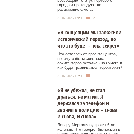
возвращают статус портового
города и претендуют на
расширение флота.
31.07.2026, 09:00
12
«В концепции мы заложили
исторический переход, но
что это будет - пока секрет»
Что осталось от проекта центра,
почему работы советских
архитекторов остались на бумаге и
как будет развиваться территория?
31.07.2026, 07:00
«Я не убежал, не стал
драться, не мстил. Я
держался за телефон и
звонил в полицию – снова,
и снова, и снова»
Ленару Миргалиеву грозит 6 лет
колонии. Что говорил бизнесмен в
своем последнем слове и на чем