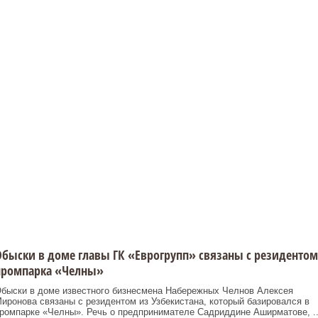
быски в доме главы ГК «Еврогрупп» связаны с резидентом
промпарка «Челны»
быски в доме известного бизнесмена Набережных Челнов Алексея
иронова связаны с резидентом из Узбекистана, который базировался в
ромпарке «Челны». Речь о предпринимателе Садриддине Аширматове, ..