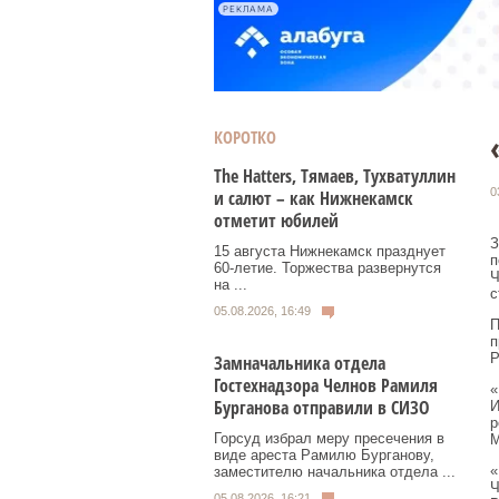
РЕКЛАМА
КОРОТКО
Тhe Нatters, Тямаев, Тухватуллин
0
и салют – как Нижнекамск
отметит юбилей
З
15 августа Нижнекамск празднует
п
60‑летие. Торжества развернутся
Ч
на ...
с
05.08.2026, 16:49
П
п
Р
Замначальника отдела
Гостехнадзора Челнов Рамиля
«
Бурганова отправили в СИЗО
И
р
Горсуд избрал меру пресечения в
М
виде ареста Рамилю Бурганову,
«
заместителю начальника отдела ...
Ч
05.08.2026, 16:21