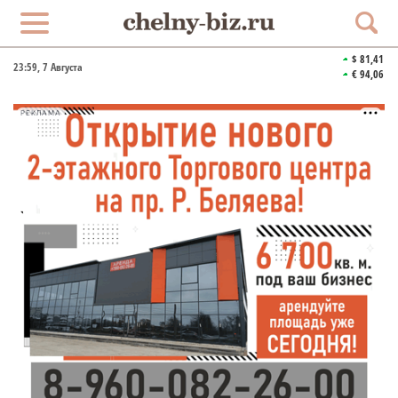
$ 81,41
23:59
, 7 Августа
€ 94,06
РЕКЛАМА