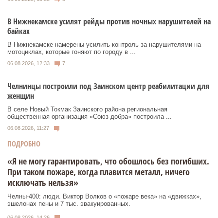
В Нижнекамске усилят рейды против ночных нарушителей на
байках
В Нижнекамске намерены усилить контроль за нарушителями на
мотоциклах, которые гоняют по городу в ...
06.08.2026, 12:33
7
Челнинцы построили под Заинском центр реабилитации для
женщин
В селе Новый Токмак Заинского района региональная
общественная организация «Союз добра» построила ...
06.08.2026, 11:27
ПОДРОБНО
«Я не могу гарантировать, что обошлось без погибших.
При таком пожаре, когда плавится металл, ничего
исключать нельзя»
Челны-400: люди. Виктор Волков о «пожаре века» на «движках»,
эшелонах пены и 7 тыс. эвакуированных.
06.08.2026, 14:26