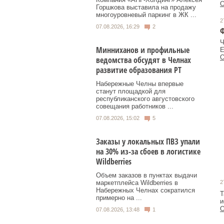
О
Горшкова выставила на продажу
многоуровневый паркинг в ЖК ...
2
07.08.2026, 16:29
2
Ч
Минниханов и профильные
Е
О
ведомства обсудят в Челнах
развитие образования РТ
Набережные Челны впервые
станут площадкой для
республиканского августовского
совещания работников ...
07.08.2026, 15:02
5
Заказы у локальных ПВЗ упали
на 30% из-за сбоев в логистике
Wildberries
Объем заказов в пунктах выдачи
маркетплейса Wildberries в
2
Набережных Челнах сократился
Т
примерно на ...
и
О
07.08.2026, 13:48
1