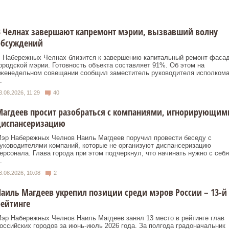
В Челнах завершают капремонт мэрии, вызвавший волну
обсуждений
 Набережных Челнах близится к завершению капитальный ремонт фаса
ородской мэрии. Готовность объекта составляет 91%. Об этом на
женедельном совещании сообщил заместитель руководителя исполком
.
3.08.2026, 11:29
40
Магдеев просит разобраться с компаниями, игнорирующим
диспансеризацию
эр Набережных Челнов Наиль Магдеев поручил провести беседу с
уководителями компаний, которые не организуют диспансеризацию
ерсонала. Глава города при этом подчеркнул, что начинать нужно с себя
.
3.08.2026, 10:08
2
аиль Магдеев укрепил позиции среди мэров России – 13-й
ейтинге
эр Набережных Челнов Наиль Магдеев занял 13 место в рейтинге глав
оссийских городов за июнь-июль 2026 года. За полгода градоначальник