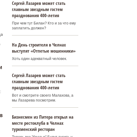
Сергей Лазарев может стать
главным звездным гостем
празднования 400‑летия
При чем тут Билан? Кто и за что ему
заплатить должен?
да
а
На День строителя в Челнах
выступят «Отпетые мошенники»
Хоть один адекватный человек.
и
Сергей Лазарев может стать
главным звездным гостем
празднования 400‑летия
:
Вот и смотрите своего Малахова, а
мы Лазарева посмотрим.
 в
Бизнесмен из Питера открыл на
месте рестоклуба в Челнах
туркменский ресторан