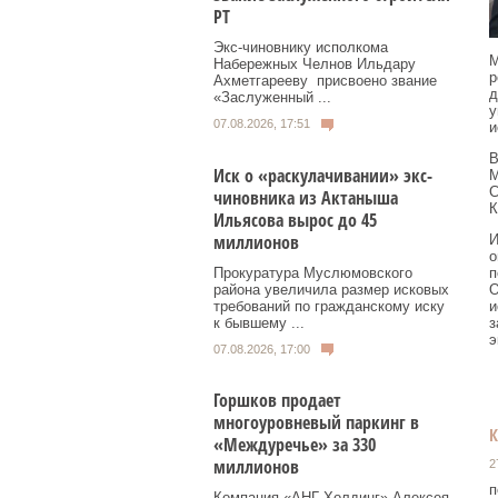
РТ
Экс‑чиновнику исполкома
М
Набережных Челнов Ильдару
р
Ахметгарееву присвоено звание
д
«Заслуженный ...
у
07.08.2026, 17:51
и
В
Иск о «раскулачивании» экс-
М
С
чиновника из Актаныша
К
Ильясова вырос до 45
миллионов
И
о
Прокуратура Муслюмовского
п
района увеличила размер исковых
О
требований по гражданскому иску
и
к бывшему ...
з
э
07.08.2026, 17:00
Горшков продает
многоуровневый паркинг в
«Междуречье» за 330
миллионов
2
п
Компания «АНГ-Холдинг» Алексея