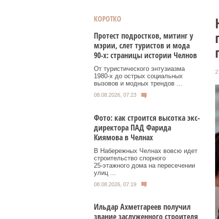
КОРОТКО
Протест подростков, митинг у
мэрии, слет туристов и мода
90-х: страницы истории Челнов
От туристического энтузиазма
2
1980‑х до острых социальных
вызовов и модных трендов ...
08.08.2026, 07:23
Фото: как строится высотка экс-
директора ПАД Фарида
Киямова в Челнах
В Набережных Челнах вовсю идет
строительство спорного
25‑этажного дома на пересечении
улиц ...
08.08.2026, 07:19
Ильдар Ахметгареев получил
звание заслуженного строителя