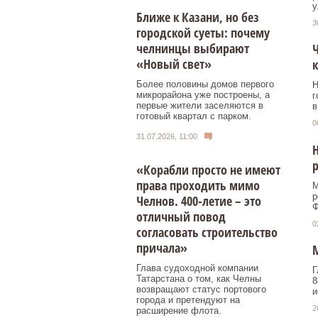
у
Ближе к Казани, но без
3
городской суеты: почему
челнинцы выбирают
Ч
«Новый свет»
к
Более половины домов первого
Н
микрорайона уже построены, а
г
первые жители заселяются в
в
готовый квартал с парком.
0
31.07.2026, 11:00
Н
р
«Корабли просто не имеют
права проходить мимо
М
р
Челнов. 400-летие – это
Ф
отличный повод
0
согласовать строительство
причала»
М
Глава судоходной компании
Г
Татарстана о том, как Челны
8
возвращают статус портового
и
города и претендуют на
2
расширение флота.