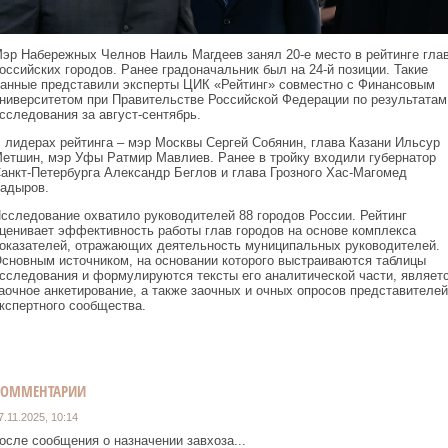
эр Набережных Челнов Наиль Магдеев занял 20-е место в рейтинге гла
оссийских городов. Ранее градоначальник был на 24-й позиции. Такие
анные представили эксперты ЦИК «Рейтинг» совместно с Финансовым
ниверситетом при Правительстве Российской Федерации по результатам
сследования за август-сентябрь.
 лидерах рейтинга – мэр Москвы Сергей Собянин, глава Казани Ильсур
етшин, мэр Уфы Ратмир Мавлиев. Ранее в тройку входили губернатор
анкт-Петербурга Александр Беглов и глава Грозного Хас-Магомед
адыров.
сследование охватило руководителей 88 городов России. Рейтинг
ценивает эффективность работы глав городов на основе комплекса
оказателей, отражающих деятельность муниципальных руководителей.
сновным источником, на основании которого выстраиваются таблицы
сследования и формулируются тексты его аналитической части, являет
аочное анкетирование, а также заочных и очных опросов представителей
кспертного сообщества.
КОММЕНТАРИИ
7.11.2025, 10:14
осле сообщения о назначении завхоза...