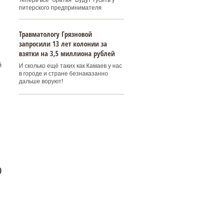
Теперь все "братья" Будут тусить у
питерского предпринимателя
Травматологу Грязновой
запросили 13 лет колонии за
взятки на 3,5 миллиона рублей
й
И сколько ещё таких как Камаев у нас
в городе и стране безнаказанно
дальше воруют!
0