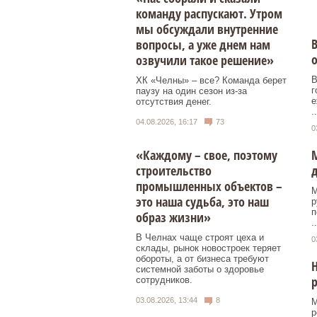
команду распускают. Утром
мы обсуждали внутренние
вопросы, а уже днем нам
озвучили такое решение»
В
ХК «Челны» – все? Команда берет
г
паузу на один сезон из-за
е
отсутствия денег.
..
04.08.2026, 16:17
73
0
«Каждому – свое, поэтому
строительство
промышленных объектов –
М
это наша судьба, это наш
р
п
образ жизни»
..
В Челнах чаще строят цеха и
0
склады, рынок новостроек теряет
обороты, а от бизнеса требуют
Н
системной заботы о здоровье
р
сотрудников.
03.08.2026, 13:44
8
М
р