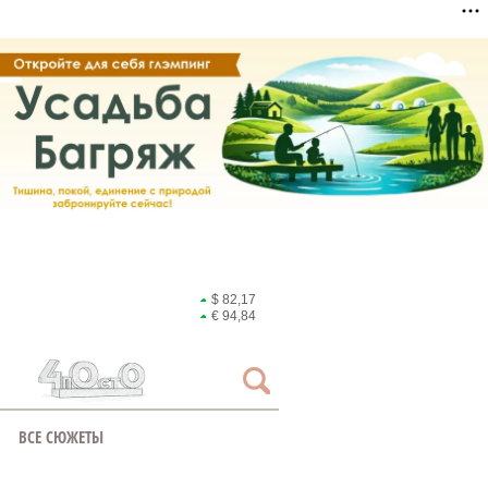
$ 82,17
€ 94,84
ВСЕ СЮЖЕТЫ