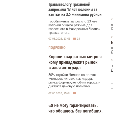
Травматологу Грязновой
запросили 13 лет колонии за
взятки на 3,5 миллиона рублей
2
Гособвинение запросило 13 лет
п
колонии общего режима для
О
известного в Набережных Челнах
травматолога ...
2
07.08.2026, 13:03
14
Г
ПОДРОБНО
Ш
О
Короли квадратных метров:
1
кому принадлежит рынок
З
жилья автограда
О
80% стройки Челнов на плечах
«четырех китов»: как лидеры
рынка формируют облик города и
диктуют ценовую политику.
07.08.2026, 15:04
«Я не могу гарантировать,
что обошлось без погибших.