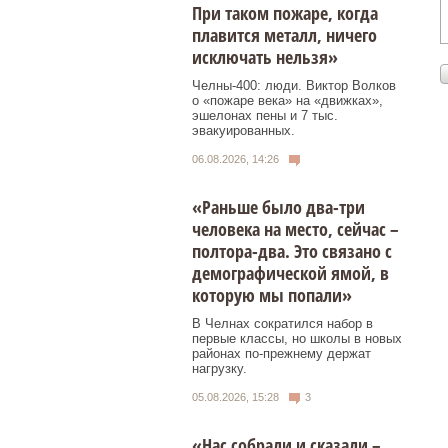
При таком пожаре, когда
плавится металл, ничего
исключать нельзя»
Челны-400: люди. Виктор Волков
о «пожаре века» на «движках»,
эшелонах пены и 7 тыс.
эвакуированных.
06.08.2026, 14:26
«Раньше было два-три
человека на место, сейчас –
полтора-два. Это связано с
демографической ямой, в
которую мы попали»
В Челнах сократился набор в
первые классы, но школы в новых
районах по-прежнему держат
нагрузку.
05.08.2026, 15:28
3
«Нас собрали и сказали –