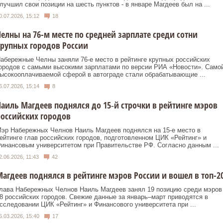
лучшил свои позиции на шесть пунктов - в январе Магдеев был на ...
0.07.2026, 15:12
18
елны на 76-м месте по средней зарплате среди сотни
рупных городов России
абережные Челны заняли 76-е место в рейтинге крупных российских
ородов с самыми высокими зарплатами по версии РИА «Новости». Само
ысокооплачиваемой сферой в автограде стали обрабатывающие ...
6.07.2026, 15:14
8
аиль Магдеев поднялся до 15‑й строчки в рейтинге мэров
оссийских городов
эр Набережных Челнов Наиль Магдеев поднялся на 15‑е место в
ейтинге глав российских городов, подготовленном ЦИК «Рейтинг» и
инансовым университетом при Правительстве РФ. Согласно данным ...
2.06.2026, 11:43
42
агдеев поднялся в рейтинге мэров России и вошел в топ-2
лава Набережных Челнов Наиль Магдеев занял 19 позицию среди мэров
8 российских городов. Свежие данные за январь–март приводятся в
сследовании ЦИК «Рейтинг» и Финансового университета при ...
6.03.2026, 15:40
17