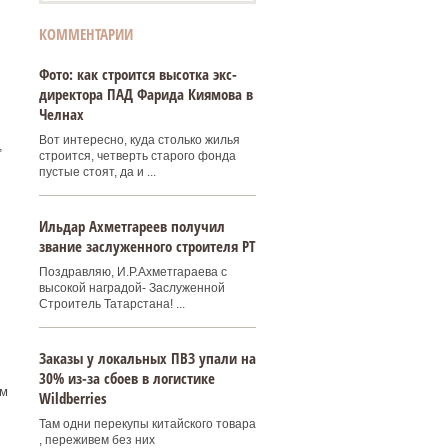
КОММЕНТАРИИ
Фото: как строится высотка экс-
директора ПАД Фарида Киямова в
Челнах
Вот интересно, куда столько жилья
,
строится, четверть старого фонда
пустые стоят, да и ...
Ильдар Ахметгареев получил
звание заслуженного строителя РТ
Поздравляю, И.Р.Ахметгараева с
высокой наградой- Заслуженной
Строитель Татарстана! ...
Заказы у локальных ПВЗ упали на
30% из-за сбоев в логистике
ём
Wildberries
Там одни перекупы китайского товара
, переживем без них