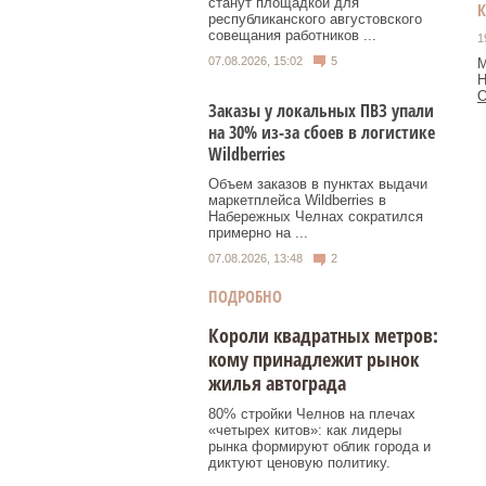
станут площадкой для
республиканского августовского
совещания работников ...
1
07.08.2026, 15:02
5
М
Н
О
Заказы у локальных ПВЗ упали
на 30% из-за сбоев в логистике
Wildberries
Объем заказов в пунктах выдачи
маркетплейса Wildberries в
Набережных Челнах сократился
примерно на ...
07.08.2026, 13:48
2
ПОДРОБНО
Короли квадратных метров:
кому принадлежит рынок
жилья автограда
80% стройки Челнов на плечах
«четырех китов»: как лидеры
рынка формируют облик города и
диктуют ценовую политику.