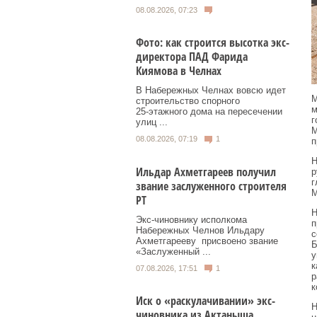
08.08.2026, 07:23
Фото: как строится высотка экс-
директора ПАД Фарида
Киямова в Челнах
В Набережных Челнах вовсю идет
М
строительство спорного
м
25‑этажного дома на пересечении
г
улиц ...
М
08.08.2026, 07:19
1
п
Н
Ильдар Ахметгареев получил
р
г
звание заслуженного строителя
М
РТ
Н
Экс‑чиновнику исполкома
п
Набережных Челнов Ильдару
с
Ахметгарееву присвоено звание
Б
«Заслуженный ...
у
к
07.08.2026, 17:51
1
р
к
Иск о «раскулачивании» экс-
Н
чиновника из Актаныша