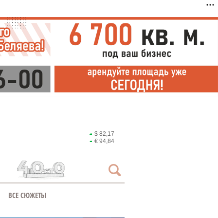
$ 82,17
€ 94,84
ВСЕ СЮЖЕТЫ