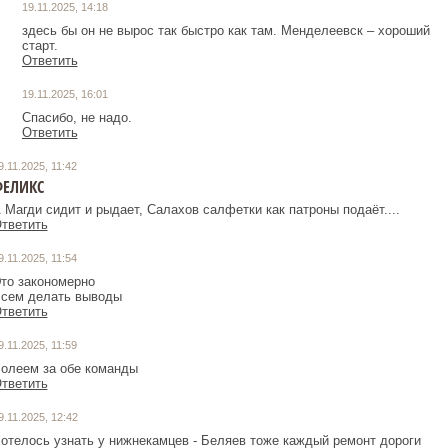
19.11.2025, 14:18
здесь бы он не вырос так быстро как там. Менделеевск – хороший
старт.
Ответить
19.11.2025, 16:01
Спасибо, не надо.
Ответить
9.11.2025, 11:42
ФЕЛИКС
 Магди сидит и рыдает, Салахов салфетки как патроны подаёт....
тветить
9.11.2025, 11:54
то закономерно
сем делать выводы
тветить
9.11.2025, 11:59
олеем за обе команды
тветить
9.11.2025, 12:42
отелось узнать у нижнекамцев - Беляев тоже каждый ремонт дороги