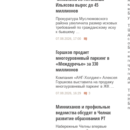
н
Ильясова вырос до 45
к
к
миллионов
Б
у
Прокуратура Муслюмовского
района увеличила размер исковых
Т
требований по гражданскому иску
Ш
к бывшему ...
д
с
07.08.2026, 17:00
о
Б
Горшков продает
«
к
многоуровневый паркинг в
г
«Междуречье» за 330
ц
миллионов
т
г
Компания «АНГ-Холдинг» Алексея
д
Горшкова выставила на продажу
и
многоуровневый паркинг в ЖК ...
Т
07.08.2026, 16:29
3
о
Н
Б
Минниханов и профильные
п
ведомства обсудят в Челнах
развитие образования РТ
Набережные Челны впервые