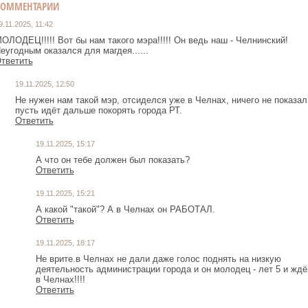
КОММЕНТАРИИ
9.11.2025, 11:42
ОЛОДЕЦ!!!!! Вот бы нам такого мэра!!!!! Он ведь наш - Челнинский!
еугодным оказался для магдея......
тветить
19.11.2025, 12:50
Не нужен нам такой мэр, отсиделся уже в Челнах, ничего не показал
пусть идёт дальше покорять города РТ.
Ответить
19.11.2025, 15:17
А что он тебе должен был показать?
Ответить
19.11.2025, 15:21
А какой "такой"? А в Челнах он РАБОТАЛ.
Ответить
19.11.2025, 18:17
Не врите.в Челнах не дали даже голос поднять на низкую
деятельность администрации города и он молодец - лет 5 и жд
в Челнах!!!!
Ответить