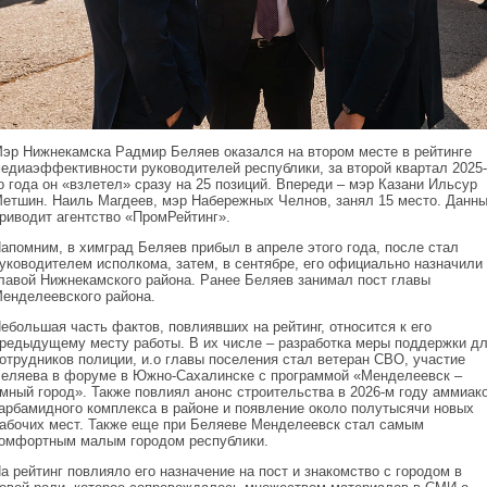
эр Нижнекамска Радмир Беляев оказался на втором месте в рейтинге
едиаэффективности руководителей республики, за второй квартал 2025-
о года он «взлетел» сразу на 25 позиций. Впереди – мэр Казани Ильсур
етшин. Наиль Магдеев, мэр Набережных Челнов, занял 15 место. Данн
риводит агентство «ПромРейтинг».
апомним, в химград Беляев прибыл в апреле этого года, после стал
уководителем исполкома, затем, в сентябре, его официально назначили
лавой Нижнекамского района. Ранее Беляев занимал пост главы
енделеевского района.
ебольшая часть фактов, повлиявших на рейтинг, относится к его
редыдущему месту работы. В их числе – разработка меры поддержки д
отрудников полиции, и.о главы поселения стал ветеран СВО, участие
еляева в форуме в Южно-Сахалинске с программой «Менделеевск –
мный город». Также повлиял анонс строительства в 2026-м году аммиако
арбамидного комплекса в районе и появление около полутысячи новых
абочих мест. Также еще при Беляеве Менделеевск стал самым
омфортным малым городом республики.
а рейтинг повлияло его назначение на пост и знакомство с городом в