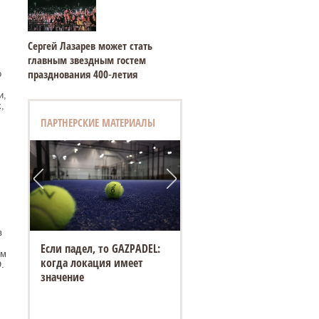
Сергей Лазарев может стать
главным звездным гостем
празднования 400‑летия
о
и,
,
ПАРТНЕРСКИЕ МАТЕРИАЛЫ
в
Если падел, то GAZPADEL:
ом
когда локация имеет
.
значение