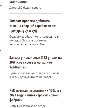
миллионов
во
Даже 150 будет дорого
Жители Орловки добились
отмены спорной стройки через
прокуратуру и суд
Орловку вообще нужно приводить в
порядок. Закрыть хостелы,
автосервисы, склады. По ...
о
Заказы у локальных ПВЗ упали на
30% из-за сбоев в логистике
Wildberries
Цены взлетели на товары, по таким
выским ценам ничего не надо!
КБК повысит зарплаты на 10%, а в
2027 году начнет стройку новой
.
фабрики
Есть. Нехватка как и везде.