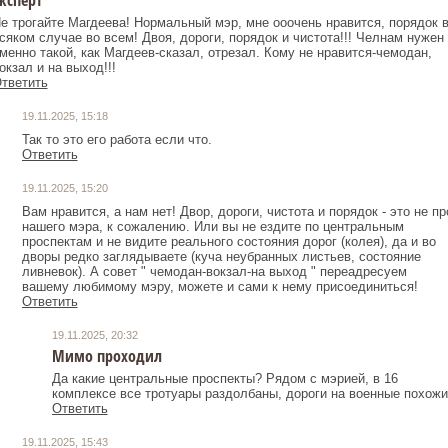
ксперт
е трогайте Магдеева! Нормальный мэр, мне ооочень нравится, порядок 
сяком случае во всем! Двоя, дороги, порядок и чистота!!! Челнам нужен
менно такой, как Магдеев-сказал, отрезал. Кому не нравится-чемодан,
окзал и на выход!!!
тветить
19.11.2025, 15:18
Так то это его работа если что.
Ответить
19.11.2025, 15:20
Вам нравится, а нам нет! Двор, дороги, чистота и порядок - это не пр
нашего мэра, к сожалению. Или вы не ездите по центральным
проспектам и не видите реального состояния дорог (колея), да и во
дворы редко заглядываете (куча неубранных листьев, состояние
ливневок). А совет " чемодан-вокзал-на выход " переадресуем
вашему любимому мэру, можете и сами к нему присоединиться!
Ответить
19.11.2025, 20:32
Мимо проходил
Да какие центральные проспекты? Рядом с мэрией, в 16
комплексе все тротуары раздолбаны, дороги на военные похожи
Ответить
19.11.2025, 15:43