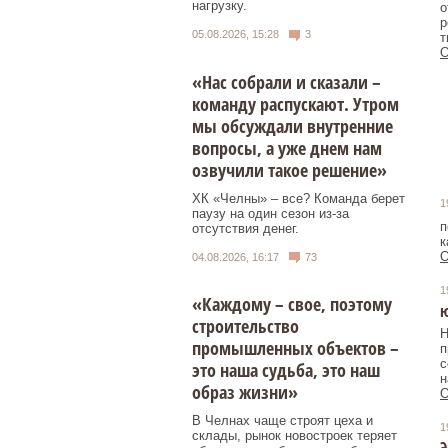
нагрузку.
о
р
05.08.2026, 15:28
3
т
О
«Нас собрали и сказали –
команду распускают. Утром
мы обсуждали внутренние
вопросы, а уже днем нам
озвучили такое решение»
ХК «Челны» – все? Команда берет
1
паузу на один сезон из-за
п
отсутствия денег.
к
О
04.08.2026, 16:17
73
1
«Каждому – свое, поэтому
строительство
Н
промышленных объектов –
п
с
это наша судьба, это наш
н
образ жизни»
О
В Челнах чаще строят цеха и
1
склады, рынок новостроек теряет