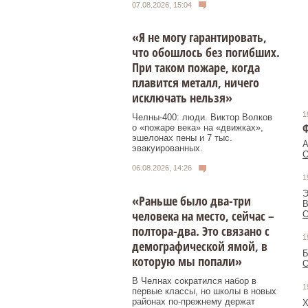
07.08.2026, 15:04
«Я не могу гарантировать,
что обошлось без погибших.
При таком пожаре, когда
плавится металл, ничего
исключать нельзя»
1
Челны-400: люди. Виктор Волков
о «пожаре века» на «движках»,
эшелонах пены и 7 тыс.
А
эвакуированных.
О
06.08.2026, 14:26
1
Э
«Раньше было два-три
В
человека на место, сейчас –
О
полтора-два. Это связано с
1
демографической ямой, в
Б
которую мы попали»
О
В Челнах сократился набор в
1
первые классы, но школы в новых
районах по-прежнему держат
Х