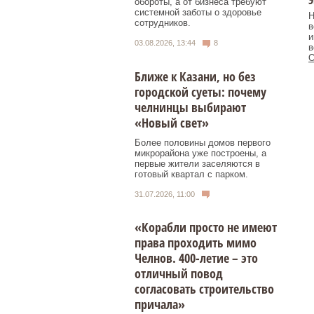
Э
обороты, а от бизнеса требуют
системной заботы о здоровье
Н
сотрудников.
в
и
03.08.2026, 13:44
8
в
О
Ближе к Казани, но без
городской суеты: почему
челнинцы выбирают
«Новый свет»
Более половины домов первого
микрорайона уже построены, а
первые жители заселяются в
готовый квартал с парком.
31.07.2026, 11:00
«Корабли просто не имеют
права проходить мимо
Челнов. 400-летие – это
отличный повод
согласовать строительство
причала»