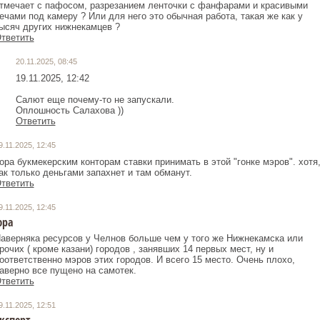
тмечает с пафосом, разрезанием ленточки с фанфарами и красивыми
ечами под камеру ? Или для него это обычная работа, такая же как у
ысяч других нижнекамцев ?
тветить
20.11.2025, 08:45
19.11.2025, 12:42
Салют еще почему-то не запускали.
Оплошность Салахова ))
Ответить
9.11.2025, 12:45
ора букмекерским конторам ставки принимать в этой "гонке мэров". хотя
ак только деньгами запахнет и там обманут.
тветить
9.11.2025, 12:45
юра
аверняка ресурсов у Челнов больше чем у того же Нижнекамска или
рочих ( кроме казани) городов , занявших 14 первых мест, ну и
оответственно мэров этих городов. И всего 15 место. Очень плохо,
аверно все пущено на самотек.
тветить
9.11.2025, 12:51