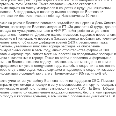
овой роли, которое сопровождалось множеством материалов в СМИ о
арьерном пути Беляева. Также сказалось немало скепсиса в
омментариях на массу материалов в соцсетях о будущем назначении
еляева. В федеральную повестку вышло сообщение Беляева об
ничтожении беспилотников в небе над Нижнекамском 10 июня.
акже на рейтинг Беляева повлияло: хэдлайнер концерта на День Химика
аман, награждение Беляева медалью РТ «За доблестный труд», два ег
оклада на муниципальном часе в АИР РТ, побег ребенка из детского
ада, анонс появления Дирекции парков и скверов, кадровые перестановк
ткрытие в Нижнекамске первого в Закамье центра пробации заключенных
еляев заявил об остром дефиците врачей (51%), расширении парка
Семья», увеличении властями города расходов на обновление
оммунальных сетей в этом году, анонс строительства фермы на 200
олов и кормоцентра, запрет местных властей на передвижные зоопарки и
ирки с животными в городе. Также на рейтинг повлияла информация о
ом, что Беляев поставил задачу – обеспечить все многодетные семьи
орода землями уже в следующем году, жалобы в соцсетях на состояние
орог, отсутствие воды, масса сарказма и недоверие в соцсетях касаемо
нформации о средней зарплате в Нижнекамске – 105 тысяч рублей.
акже учли активную работу Беляева по линии поддержки СВО. Помимо
тправки гумпомощи и поездки в зону спецоперации, он поручил создать 
ижнекамске штаб по отправке гумпомощи в зону СВО. На День Победы
еляев отличился ограничением продажи спиртного, бесплатным проезд
о городу и капсулой времени, в том числе с посланиями участников СВО