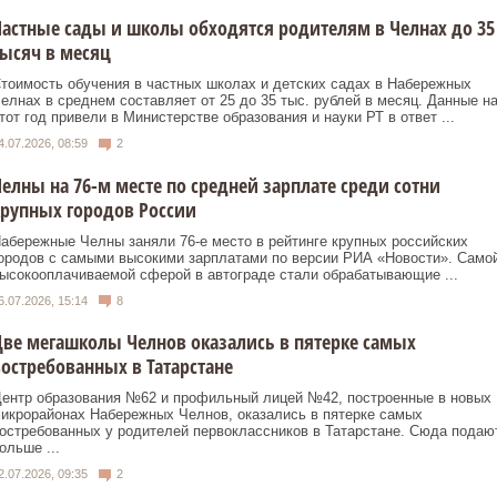
астные сады и школы обходятся родителям в Челнах до 35
ысяч в месяц
тоимость обучения в частных школах и детских садах в Набережных
елнах в среднем составляет от 25 до 35 тыс. рублей в месяц. Данные н
тот год привели в Министерстве образования и науки РТ в ответ ...
4.07.2026, 08:59
2
елны на 76-м месте по средней зарплате среди сотни
рупных городов России
абережные Челны заняли 76-е место в рейтинге крупных российских
ородов с самыми высокими зарплатами по версии РИА «Новости». Само
ысокооплачиваемой сферой в автограде стали обрабатывающие ...
6.07.2026, 15:14
8
ве мегашколы Челнов оказались в пятерке самых
остребованных в Татарстане
ентр образования №62 и профильный лицей №42, построенные в новых
икрорайонах Набережных Челнов, оказались в пятерке самых
остребованных у родителей первоклассников в Татарстане. Сюда подаю
ольше ...
2.07.2026, 09:35
2