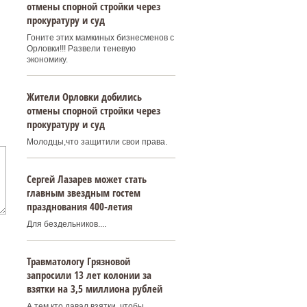
отмены спорной стройки через
прокуратуру и суд
Гоните этих мамкиных бизнесменов с
Орловки!!! Развели теневую
экономику.
Жители Орловки добились
отмены спорной стройки через
прокуратуру и суд
Молодцы,что защитили свои права.
Сергей Лазарев может стать
главным звездным гостем
празднования 400‑летия
Для бездельников....
Травматологу Грязновой
запросили 13 лет колонии за
взятки на 3,5 миллиона рублей
А тем кто давал взятки, чтобы