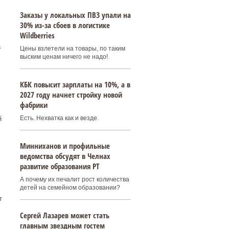
Заказы у локальных ПВЗ упали на
30% из-за сбоев в логистике
Wildberries
а
Цены взлетели на товары, по таким
выским ценам ничего не надо!
КБК повысит зарплаты на 10%, а в
2027 году начнет стройку новой
фабрики
Есть. Нехватка как и везде.
й
Минниханов и профильные
ведомства обсудят в Челнах
развитие образования РТ
А почему их печалит рост количества
детей на семейном образовании?
т
Сергей Лазарев может стать
главным звездным гостем