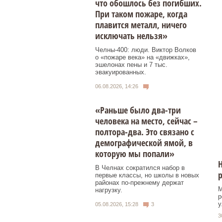
что обошлось без погибших.
При таком пожаре, когда
плавится металл, ничего
исключать нельзя»
Челны-400: люди. Виктор Волков
о «пожаре века» на «движках»,
эшелонах пены и 7 тыс.
эвакуированных.
06.08.2026, 14:26
«Раньше было два-три
человека на место, сейчас –
полтора-два. Это связано с
демографической ямой, в
которую мы попали»
Н
В Челнах сократился набор в
р
первые классы, но школы в новых
районах по-прежнему держат
М
нагрузку.
р
у
05.08.2026, 15:28
3
3