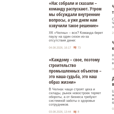
«Нас собрали и сказали –
Ч
команду распускают. Утром
т
мы обсуждали внутренние
вопросы, а уже днем нам
С
Ч
озвучили такое решение»
э
ХК «Челны» – все? Команда берет
2
паузу на один сезон из-за
отсутствия денег.
Ч
к
04.08.2026, 16:17
73
Н
«Каждому – свое, поэтому
г
в
строительство
0
промышленных объектов –
это наша судьба, это наш
Д
образ жизни»
в
В Челнах чаще строят цеха и
Ц
склады, рынок новостроек теряет
м
обороты, а от бизнеса требуют
в
системной заботы о здоровье
б
сотрудников.
0
03.08.2026, 13:44
8