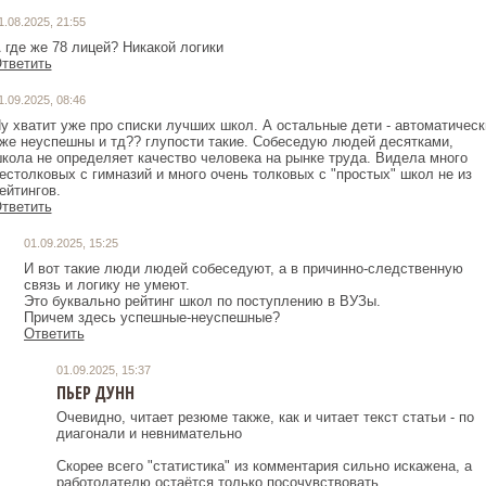
1.08.2025, 21:55
 где же 78 лицей? Никакой логики
тветить
1.09.2025, 08:46
у хватит уже про списки лучших школ. А остальные дети - автоматическ
же неуспешны и тд?? глупости такие. Собеседую людей десятками,
кола не определяет качество человека на рынке труда. Видела много
естолковых с гимназий и много очень толковых с "простых" школ не из
ейтингов.
тветить
01.09.2025, 15:25
И вот такие люди людей собеседуют, а в причинно-следственную
связь и логику не умеют.
Это буквально рейтинг школ по поступлению в ВУЗы.
Причем здесь успешные-неуспешные?
Ответить
01.09.2025, 15:37
ПЬЕР ДУНН
Очевидно, читает резюме также, как и читает текст статьи - по
диагонали и невнимательно
Скорее всего "статистика" из комментария сильно искажена, а
работодателю остаётся только посочувствовать