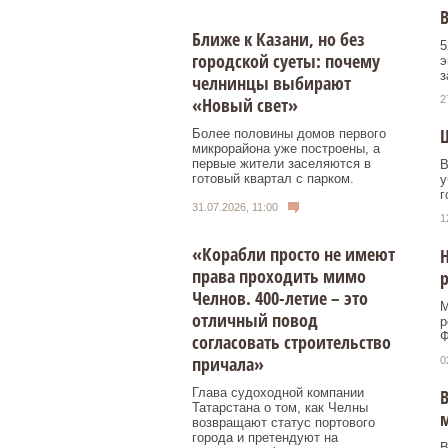
В
Ближе к Казани, но без
5
городской суеты: почему
э
з
челнинцы выбирают
2
«Новый свет»
Более половины домов первого
микрорайона уже построены, а
первые жители заселяются в
В
готовый квартал с парком.
у
г
31.07.2026, 11:00
1
«Корабли просто не имеют
Н
права проходить мимо
р
Челнов. 400-летие – это
М
отличный повод
р
Ф
согласовать строительство
причала»
0
Глава судоходной компании
Татарстана о том, как Челны
возвращают статус портового
города и претендуют на
В