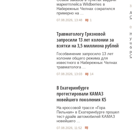
маркетплейса Wildberries в
3
Набережных Челнах сократился
А
примерно на ...
О
07.08.2026, 13:48
1
0
Травматологу Грязновой
Н
у
запросили 13 лет колонии за
ш
взятки на 3,5 миллиона рублей
б
р
Гособвинение запросило 13 лет
О
колонии общего режима для
известного в Набережных Челнах
травматолога ...
07.08.2026, 13:03
14
В Екатеринбурге
протестировали КАМАЗ
новейшего поколения К5
На кроссовой трассе «Гора
Пильная» в Екатеринбурге прошел
тест-драйв автомобилей КАМАЗ
новейшего ...
07.08.2026, 11:52