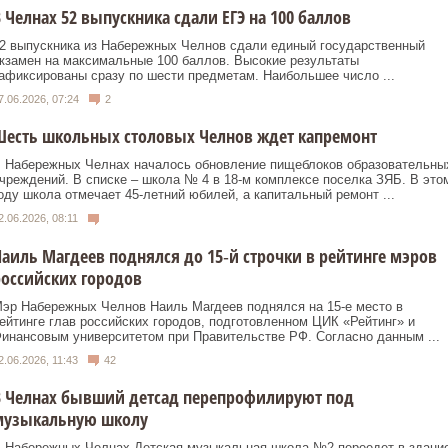
 Челнах 52 выпускника сдали ЕГЭ на 100 баллов
2 выпускника из Набережных Челнов сдали единый государственный
кзамен на максимальные 100 баллов. Высокие результаты
афиксированы сразу по шести предметам. Наибольшее число ...
7.06.2026, 07:24
2
Шесть школьных столовых Челнов ждет капремонт
 Набережных Челнах началось обновление пищеблоков образовательны
чреждений. В списке – школа № 4 в 18‑м комплексе поселка ЗЯБ. В это
оду школа отмечает 45‑летний юбилей, а капитальный ремонт ...
2.06.2026, 08:11
аиль Магдеев поднялся до 15‑й строчки в рейтинге мэров
оссийских городов
эр Набережных Челнов Наиль Магдеев поднялся на 15‑е место в
ейтинге глав российских городов, подготовленном ЦИК «Рейтинг» и
инансовым университетом при Правительстве РФ. Согласно данным ...
2.06.2026, 11:43
42
В Челнах бывший детсад перепрофилируют под
музыкальную школу
 Набережных Челнах Детская музыкальная школа №2 переедет в здани