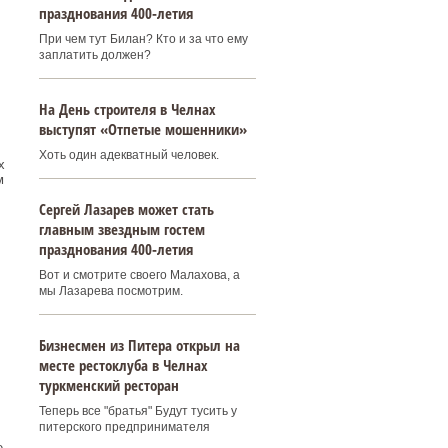
празднования 400‑летия
При чем тут Билан? Кто и за что ему
заплатить должен?
На День строителя в Челнах
выступят «Отпетые мошенники»
Хоть один адекватный человек.
х
м
Сергей Лазарев может стать
главным звездным гостем
празднования 400‑летия
Вот и смотрите своего Малахова, а
мы Лазарева посмотрим.
Бизнесмен из Питера открыл на
месте рестоклуба в Челнах
туркменский ресторан
Теперь все "братья" Будут тусить у
питерского предпринимателя
е