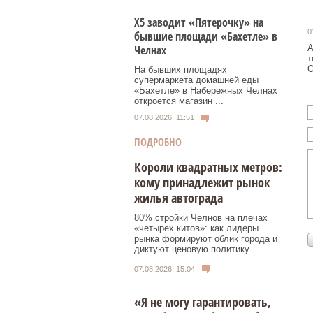
Х5 заводит «Пятерочку» на
0
бывшие площади «Бахетле» в
Челнах
А
т
О
На бывших площадях
супермаркета домашней еды
«Бахетле» в Набережных Челнах
откроется магазин ...
07.08.2026, 11:51
ПОДРОБНО
Короли квадратных метров:
кому принадлежит рынок
жилья автограда
80% стройки Челнов на плечах
«четырех китов»: как лидеры
рынка формируют облик города и
диктуют ценовую политику.
07.08.2026, 15:04
«Я не могу гарантировать,