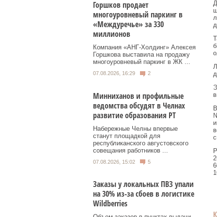
Горшков продает
Д
ш
многоуровневый паркинг в
л
«Междуречье» за 330
д
миллионов
Т
б
Компания «АНГ-Холдинг» Алексея
о
Горшкова выставила на продажу
многоуровневый паркинг в ЖК ...
Л
07.08.2026, 16:29
2
д
Э
Минниханов и профильные
в
ведомства обсудят в Челнах
В
развитие образования РТ
№
и
Набережные Челны впервые
в
станут площадкой для
с
республиканского августовского
совещания работников ...
Р
2
07.08.2026, 15:02
5
6
1
Заказы у локальных ПВЗ упали
на 30% из-за сбоев в логистике
Wildberries
Объем заказов в пунктах выдачи