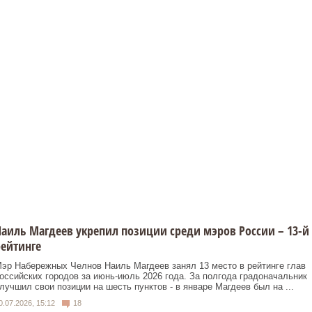
аиль Магдеев укрепил позиции среди мэров России – 13-й
ейтинге
эр Набережных Челнов Наиль Магдеев занял 13 место в рейтинге глав
оссийских городов за июнь-июль 2026 года. За полгода градоначальник
лучшил свои позиции на шесть пунктов - в январе Магдеев был на ...
0.07.2026, 15:12
18