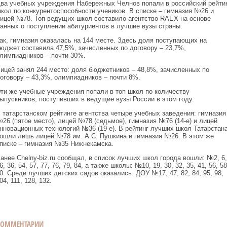
ва учебных учреждения Набережных Челнов попали в российский рейти
кол по конкурентоспособности учеников. В списке – гимназия №26 и
ицей №78. Топ ведущих школ составило агентство RAEX на основе
анных о поступлении абитуриентов в лучшие вузы страны.
ак, гимназия оказалась на 144 месте. Здесь доля поступающих на
юджет составила 47,5%, зачисленных по договору – 23,7%,
лимпиадников – почти 30%.
ицей занял 244 место: доля бюджетников – 48,8%, зачисленных по
оговору – 43,3%, олимпиадников – почти 8%.
ти же учебные учреждения попали в топ школ по количеству
ыпускников, поступивших в ведущие вузы России в этом году.
 татарстанском рейтинге агентства четыре учебных заведения: гимназия
26 (пятое место), лицей №78 (седьмое), гимназия №76 (14-е) и лицей
нновационных технологий №36 (19-е). В рейтинг лучших школ Татарстан
ошли лишь лицей №78 им. А.С. Пушкина и гимназия №26. В этом же
писке – гимназия №35 Нижнекамска.
анее Chelny-biz.ru сообщал, в список лучших школ города вошли: №2, 6,
6, 36, 54, 57, 77, 76, 79, 84, а также школы: №10, 19, 30, 32, 35, 41, 56, 58
0. Среди лучших детских садов оказались: ДОУ №17, 47, 82, 84, 95, 98,
04, 111, 128, 132.
КОММЕНТАРИИ