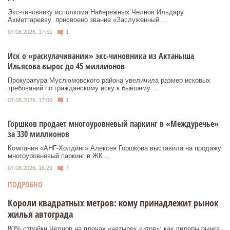
Экс‑чиновнику исполкома Набережных Челнов Ильдару
Ахметгарееву присвоено звание «Заслуженный ...
07.08.2026, 17:51
1
Иск о «раскулачивании» экс-чиновника из Актаныша
Ильясова вырос до 45 миллионов
Прокуратура Муслюмовского района увеличила размер исковых
требований по гражданскому иску к бывшему ...
07.08.2026, 17:00
1
Горшков продает многоуровневый паркинг в «Междуречье»
за 330 миллионов
Компания «АНГ-Холдинг» Алексея Горшкова выставила на продажу
многоуровневый паркинг в ЖК ...
07.08.2026, 16:29
7
ПОДРОБНО
Короли квадратных метров: кому принадлежит рынок
жилья автограда
80% стройки Челнов на плечах «четырех китов»: как лидеры рынка