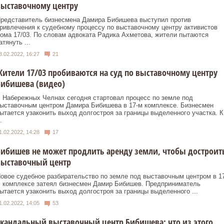
выставочному центру
редставитель бизнесмена Дамира Бибишева выступил против
ривлечения к судебному процессу по выставочному центру активистов
ома 17/03. По словам адвоката Радика Ахметова, жители пытаются
атянуть ...
8.02.2022, 16:27
21
ители 17/03 пробиваются на суд по выставочному центру
Бибишева (видео)
 Набережных Челнах сегодня стартовал процесс по земле под
ыставочным центром Дамира Бибишева в 17-м комплексе. Бизнесмен
ытается узаконить выход долгостроя за границы выделенного участка. К
.
1.02.2022, 14:28
17
ибишев не может продлить аренду земли, чтобы достроит
выставочный центр
овое судебное разбирательство по земле под выставочным центром в 17
 комплексе затеял бизнесмен Дамир Бибишев. Предприниматель
ытается узаконить выход долгостроя за границы выделенного ...
1.02.2022, 14:05
53
кандальный выставочный центр Бибишева: что из этого