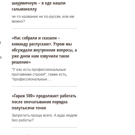
шаурмичную – в еде нашли
сальмонеллу
че-то название не по-русски, или им
можно?
«Нас собрали и сказали –
а
команду распускают. Утром мы
обсуждали внутренние вопросы, а
уже днем нам озвучили такое
а
решение»
"У нас есть профессиональные
противники строек!", также есть,
"профессиональные ...
«Гараж 500» продолжает работать
после опечатывания порядка
полутысячи точек
Запретить проще всего. А куда людям
без работы?