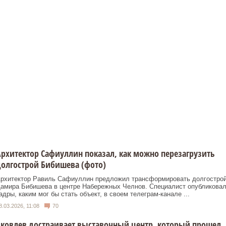
рхитектор Сафиуллин показал, как можно перезагрузить
олгострой Бибишева (фото)
рхитектор Равиль Сафиуллин предложил трансформировать долгостро
амира Бибишева в центре Набережных Челнов. Специалист опубликова
адры, каким мог бы стать объект, в своем телеграм-канале ...
8.03.2026, 11:08
70
ковлев достраивает выставочный центр, который прошел