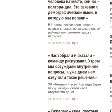
человека на место, сейчас –
полтора-два. Это связано с
П
демографической ямой, в
п
которую мы попали»
д
з
В Челнах сократился набор в
2
первые классы, но школы в новых
районах по-прежнему держат
Ж
нагрузку.
05.08.2026, 15:28
3
В
в
«Нас собрали и сказали –
п
команду распускают. Утром
..
мы обсуждали внутренние
2
вопросы, а уже днем нам
Б
озвучили такое решение»
ХК «Челны» – все? Команда берет
паузу на один сезон из-за
Н
отсутствия денег.
м
п
04.08.2026, 16:17
73
0
«Каждому – свое, поэтому
С