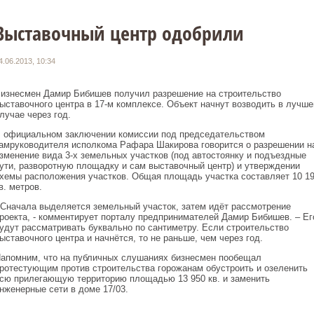
Выставочный центр одобрили
4.06.2013, 10:34
изнесмен Дамир Бибишев получил разрешение на строительство
ыставочного центра в 17-м комплексе. Объект начнут возводить в лучш
лучае через год.
 официальном заключении комиссии под председательством
амруководителя исполкома Рафара Шакирова говорится о разрешении н
зменение вида 3-х земельных участков (под автостоянку и подъездные
ути, разворотную площадку и сам выставочный центр) и утверждении
хемы расположения участков. Общая площадь участка составляет 10 1
в. метров.
 Сначала выделяется земельный участок, затем идёт рассмотрение
роекта, - комментирует порталу предпринимателей Дамир Бибишев. – Ег
удут рассматривать буквально по сантиметру. Если строительство
ыставочного центра и начнётся, то не раньше, чем через год.
апомним, что на публичных слушаниях бизнесмен пообещал
ротестующим против строительства горожанам обустроить и озеленить
сю прилегающую территорию площадью 13 950 кв. и заменить
нженерные сети в доме 17/03.