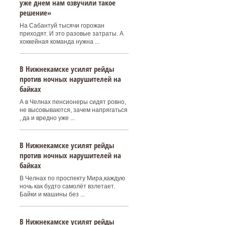
уже днем нам озвучили такое
решение»
На Сабантуй тысячи горожан
приходят. И это разовые затраты. А
хоккейная команда нужна ...
В Нижнекамске усилят рейды
против ночных нарушителей на
байках
А в Челнах пенсионеры сидят ровно,
не высовываются, зачем напрягаться
, да и вредно уже ...
В Нижнекамске усилят рейды
против ночных нарушителей на
байках
В Челнах по проспекту Мира,каждую
ночь как будто самолёт взлетает.
Байки и машины без ...
В Нижнекамске усилят рейды