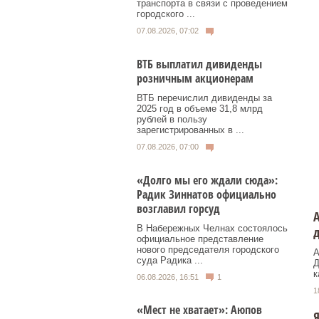
транспорта в связи с проведением
городского ...
07.08.2026, 07:02
ВТБ выплатил дивиденды
розничным акционерам
ВТБ перечислил дивиденды за
2025 год в объеме 31,8 млрд
рублей в пользу
зарегистрированных в ...
07.08.2026, 07:00
«Долго мы его ждали сюда»:
Радик Зиннатов официально
возглавил горсуд
А
В Набережных Челнах состоялось
д
официальное представление
нового председателя городского
А
суда Радика ...
Д
к
06.08.2026, 16:51
1
1
«Мест не хватает»: Аюпов
Я