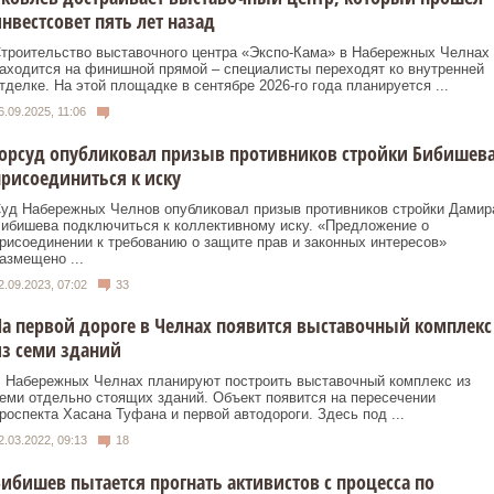
нвестсовет пять лет назад
троительство выставочного центра «Экспо-Кама» в Набережных Челнах
аходится на финишной прямой – специалисты переходят ко внутренней
тделке. На этой площадке в сентябре 2026-го года планируется ...
6.09.2025, 11:06
орсуд опубликовал призыв противников стройки Бибишев
рисоединиться к иску
уд Набережных Челнов опубликовал призыв противников стройки Дамир
ибишева подключиться к коллективному иску. «Предложение о
рисоединении к требованию о защите прав и законных интересов»
азмещено ...
2.09.2023, 07:02
33
а первой дороге в Челнах появится выставочный комплекс
з семи зданий
 Набережных Челнах планируют построить выставочный комплекс из
еми отдельно стоящих зданий. Объект появится на пересечении
роспекта Хасана Туфана и первой автодороги. Здесь под ...
2.03.2022, 09:13
18
ибишев пытается прогнать активистов с процесса по