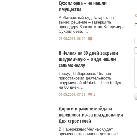
Сухоплюева – не нашли
имущества
Арбитражный суд Татарстана
вынес решение – завершить
О
процедуру банкротства Владимира
Сухоплюева, ...
07.08.2026, 08:04
В Челнах на 80 дней закрыли
шаурмичную – в еде нашли
сальмонеллу
Горсуд Набережных Челнов
приостановил деятельность
шаурмичной «Raketa. Time to fly»
на 80 дней. ...
07.08.2026, 07:39
1
Дороги в районе майдана
перекроют из-за празднования
Дня строителей
В Набережных Челнах будет
временно ограничено движение