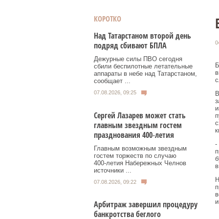
КОРОТКО
Над Татарстаном второй день
0
подряд сбивают БПЛА
Дежурные силы ПВО сегодня
Б
сбили беспилотные летательные
в
аппараты в небе над Татарстаном,
с
сообщает ...
07.08.2026, 09:25
В
з
и
Сергей Лазарев может стать
п
с
главным звездным гостем
к
празднования 400‑летия
-
Главным возможным звездным
п
гостем торжеств по случаю
б
400‑летия Набережных Челнов
в
источники ...
Н
07.08.2026, 09:22
п
в
и
Арбитраж завершил процедуру
банкротства беглого