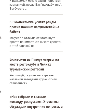
К Вам домой можно зайти погреться
компанией, после Вас "нахлабучить",
Вы будете ...
В Нижнекамске усилят рейды
против ночных нарушителей на
байках
в
Магдеев в отличие от этого шута
просто понимает что ничего сделать
с этой заразой не ...
Бизнесмен из Питера открыл на
месте рестоклуба в Челнах
туркменский ресторан
Рестоклуб, хаус- от иностранных
названий заведение круче что-ли
становится?
й
«Нас собрали и сказали –
команду распускают. Утром мы
обсуждали внутренние вопросы, а