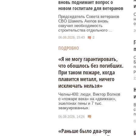
вновь поднимает вопрос о
и
новом госпитале для ветеранов
С
Председатель Совета ветеранов
н
СВО Шамиль Аюпов вновь
о
озвучил необходимость
строительства отдельного ...
2
06.08.2026, 15:43
2
Г
ПОДРОБНО
п
С
«Я не могу гарантировать,
Б
что обошлось без погибших.
п
При таком пожаре, когда
р
плавится металл, ничего
2
исключать нельзя»
Н
Челны-400: люди. Виктор Волков
и
о «пожаре века» на «движках»,
эшелонах пены и 7 тыс.
В
эвакуированных.
с
п
06.08.2026, 14:26
0
«Раньше было два-три
Б