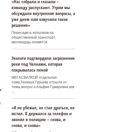
«Нас собрали и сказали –
команду распускают. Утром мы
обсуждали внутренние вопросы, а
уже днем нам озвучили такое
решение»
Пересадить исполком на
общественный транспорт,
миллиарды появятся
Экологи подтвердили загрязнение
реки под Челнами, которая
покрывалась пеной
МЕГАСВАЛКОЙ отдельная
тема,Танюша Гурьева отошла от
темы,вопрос к Альфие Гумаровне,как
ь
...
-
«Я не убежал, не стал драться, не
мстил. Я держался за телефон и
звонил в полицию – снова, и
снова, и снова»