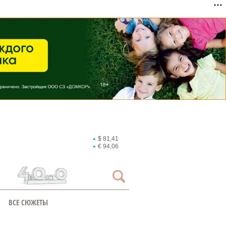
$ 81,41
€ 94,06
ВСЕ СЮЖЕТЫ