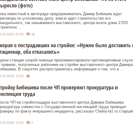
ыросло (фото)
ока известный в автограде предприниматель Дамир Бибишев ждет
риговора по уголовному делу, вовсю идет строительство его
кандального, так называемого выставочного, центра возле дома 17/03.
троители ...
2.10.2018, 07:29
18
корая о пострадавших на стройке: «Нужно было доставить 
тационар, оба отказались»
рачи станции скорой помощи прокомментировали противоречивые слухи
 травмах, полученных рабочими на стройке выставочного центра Дамира
ибишева. В соцсетях распространилась информация о том, что в ...
2.03.2018, 14:10
тройку Бибишева после ЧП проверяют прокуратура и
нспекция труда
осле ЧП на стройплощадке выставочного центра Дамира Бибишева
рокуратура совместно с Государственной инспекцией труда проводит
роверку по факту вчерашнего инцидента, рассказал Chelny-biz.ru старши
.
2.03.2018, 13:02
2