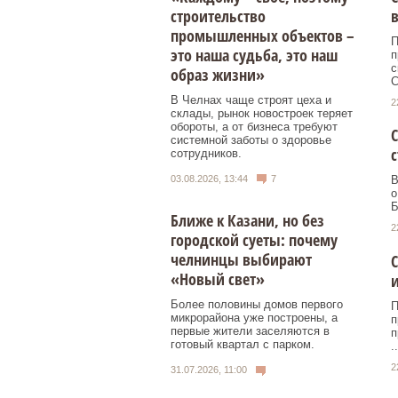
строительство
в
промышленных объектов –
П
это наша судьба, это наш
п
с
образ жизни»
С
В Челнах чаще строят цеха и
2
склады, рынок новостроек теряет
обороты, а от бизнеса требуют
С
системной заботы о здоровье
с
сотрудников.
03.08.2026, 13:44
7
В
о
Б
Ближе к Казани, но без
2
городской суеты: почему
челнинцы выбирают
С
«Новый свет»
и
Более половины домов первого
П
микрорайона уже построены, а
п
первые жители заселяются в
п
готовый квартал с парком.
..
2
31.07.2026, 11:00