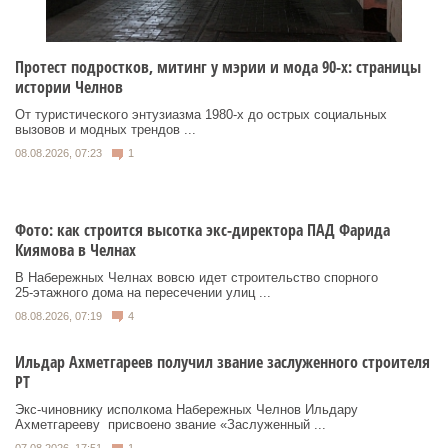
Протест подростков, митинг у мэрии и мода 90-х: страницы
истории Челнов
От туристического энтузиазма 1980‑х до острых социальных
вызовов и модных трендов ...
08.08.2026, 07:23
1
Фото: как строится высотка экс-директора ПАД Фарида
Киямова в Челнах
В Набережных Челнах вовсю идет строительство спорного
25‑этажного дома на пересечении улиц ...
08.08.2026, 07:19
4
Ильдар Ахметгареев получил звание заслуженного строителя
РТ
Экс‑чиновнику исполкома Набережных Челнов Ильдару
Ахметгарееву присвоено звание «Заслуженный ...