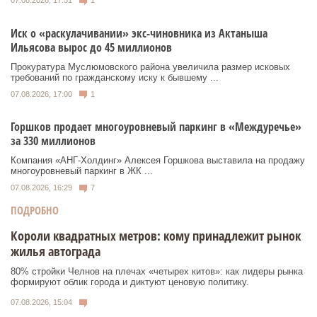
07.08.2026, 17:51
1
Иск о «раскулачивании» экс-чиновника из Актаныша
Ильясова вырос до 45 миллионов
Прокуратура Муслюмовского района увеличила размер исковых
требований по гражданскому иску к бывшему ...
07.08.2026, 17:00
1
Горшков продает многоуровневый паркинг в «Междуречье»
за 330 миллионов
Компания «АНГ-Холдинг» Алексея Горшкова выставила на продажу
многоуровневый паркинг в ЖК ...
07.08.2026, 16:29
7
ПОДРОБНО
Короли квадратных метров: кому принадлежит рынок
жилья автограда
80% стройки Челнов на плечах «четырех китов»: как лидеры рынка
формируют облик города и диктуют ценовую политику.
07.08.2026, 15:04