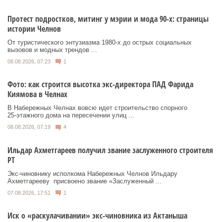
Протест подростков, митинг у мэрии и мода 90-х: страницы
истории Челнов
От туристического энтузиазма 1980‑х до острых социальных
вызовов и модных трендов ...
08.08.2026, 07:23
1
Фото: как строится высотка экс-директора ПАД Фарида
Киямова в Челнах
В Набережных Челнах вовсю идет строительство спорного
25‑этажного дома на пересечении улиц ...
08.08.2026, 07:19
4
Ильдар Ахметгареев получил звание заслуженного строителя
РТ
Экс‑чиновнику исполкома Набережных Челнов Ильдару
Ахметгарееву присвоено звание «Заслуженный ...
07.08.2026, 17:51
1
Иск о «раскулачивании» экс-чиновника из Актаныша