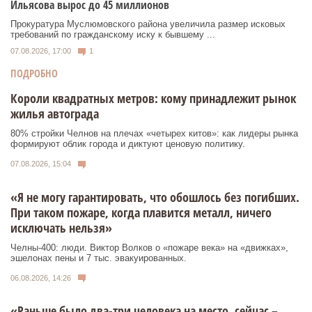
Ильясова вырос до 45 миллионов
Прокуратура Муслюмовского района увеличила размер исковых
требований по гражданскому иску к бывшему ...
07.08.2026, 17:00
1
ПОДРОБНО
Короли квадратных метров: кому принадлежит рынок
жилья автограда
80% стройки Челнов на плечах «четырех китов»: как лидеры рынка
формируют облик города и диктуют ценовую политику.
07.08.2026, 15:04
«Я не могу гарантировать, что обошлось без погибших.
При таком пожаре, когда плавится металл, ничего
исключать нельзя»
Челны-400: люди. Виктор Волков о «пожаре века» на «движках»,
эшелонах пены и 7 тыс. эвакуированных.
06.08.2026, 14:26
«Раньше было два-три человека на место, сейчас –