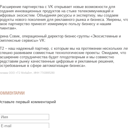
Расширение партнерства с VK открывает новые возможности для
оздания инновационных продуктов на стыке телекоммуникаций и
ифровых экосистем. Объединяя ресурсы и экспертизу, мы создаем
родукты нового поколения для рекламного рынка и бизнеса. Уверены, чт
акое партнерство принесет измеримую пользу бизнесу и нашим
лиентам».
рина Совик, операционный директор бизнес-группы «Экосистемные и
омплексные сервисы» VK:
Т2 – наш надежный партнер, с которым мы на протяжении нескольких ле
спешно развиваем совместные технологические проекты. Ожидаем, что
асширение сотрудничества будет плодотворным и мы совместно
редставим рынку качественные цифровые и рекламные решения,
остребованные в сфере автоматизации бизнеса».
еклама ООО «Т2 Мобайл», ИНН 7743895280
КОММЕНТАРИИ
ставьте первый комментарий