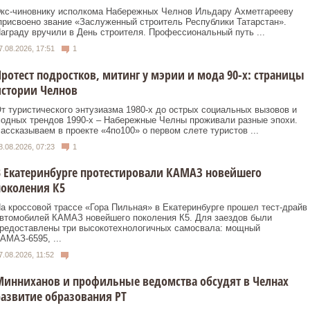
кс‑чиновнику исполкома Набережных Челнов Ильдару Ахметгарееву
рисвоено звание «Заслуженный строитель Республики Татарстан».
аграду вручили в День строителя. Профессиональный путь ...
7.08.2026, 17:51
1
ротест подростков, митинг у мэрии и мода 90-х: страницы
истории Челнов
т туристического энтузиазма 1980‑х до острых социальных вызовов и
одных трендов 1990‑х – Набережные Челны проживали разные эпохи.
ассказываем в проекте «4по100» о первом слете туристов ...
8.08.2026, 07:23
1
 Екатеринбурге протестировали КАМАЗ новейшего
околения К5
а кроссовой трассе «Гора Пильная» в Екатеринбурге прошел тест-драйв
втомобилей КАМАЗ новейшего поколения К5. Для заездов были
редоставлены три высокотехнологичных самосвала: мощный
АМАЗ-6595, ...
7.08.2026, 11:52
инниханов и профильные ведомства обсудят в Челнах
азвитие образования РТ