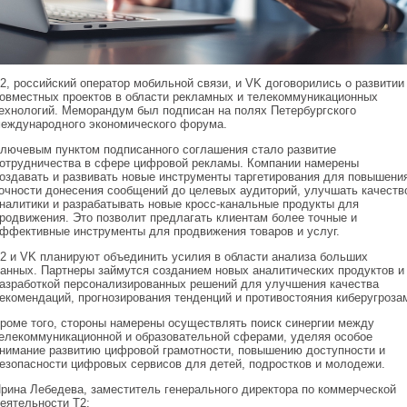
2, российский оператор мобильной связи, и VK договорились о развитии
овместных проектов в области рекламных и телекоммуникационных
ехнологий. Меморандум был подписан на полях Петербургского
еждународного экономического форума.
лючевым пунктом подписанного соглашения стало развитие
отрудничества в сфере цифровой рекламы. Компании намерены
оздавать и развивать новые инструменты таргетирования для повышени
очности донесения сообщений до целевых аудиторий, улучшать качеств
налитики и разрабатывать новые кросс-канальные продукты для
родвижения. Это позволит предлагать клиентам более точные и
ффективные инструменты для продвижения товаров и услуг.
2 и VK планируют объединить усилия в области анализа больших
анных. Партнеры займутся созданием новых аналитических продуктов и
азработкой персонализированных решений для улучшения качества
екомендаций, прогнозирования тенденций и противостояния киберугроза
роме того, стороны намерены осуществлять поиск синергии между
елекоммуникационной и образовательной сферами, уделяя особое
нимание развитию цифровой грамотности, повышению доступности и
езопасности цифровых сервисов для детей, подростков и молодежи.
рина Лебедева, заместитель генерального директора по коммерческой
еятельности T2: