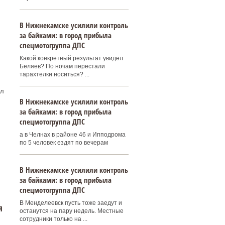
В Нижнекамске усилили контроль
за байками: в город прибыла
спецмотогруппа ДПС
Какой конкретный результат увидел
Беляев? По ночам перестали
тарахтелки носиться? ...
ал
В Нижнекамске усилили контроль
за байками: в город прибыла
спецмотогруппа ДПС
а в Челнах в районе 46 и Ипподрома
по 5 человек ездят по вечерам
В Нижнекамске усилили контроль
за байками: в город прибыла
спецмотогруппа ДПС
В Менделеевск пусть тоже заедут и
я
останутся на пару недель. Местные
сотрудники только на ...