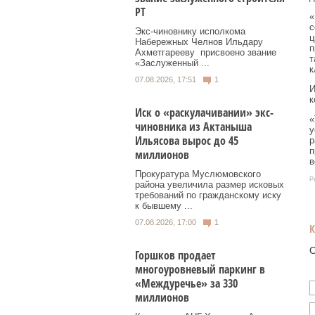
РТ
«
с
Экс‑чиновнику исполкома
ц
Набережных Челнов Ильдару
п
Ахметгарееву присвоено звание
т
«Заслуженный ...
к
07.08.2026, 17:51
1
И
к
Иск о «раскулачивании» экс-
«
чиновника из Актаныша
у
Ильясова вырос до 45
р
п
миллионов
в
Прокуратура Муслюмовского
Р
района увеличила размер исковых
требований по гражданскому иску
к бывшему ...
07.08.2026, 17:00
1
О
Горшков продает
многоуровневый паркинг в
«Междуречье» за 330
миллионов