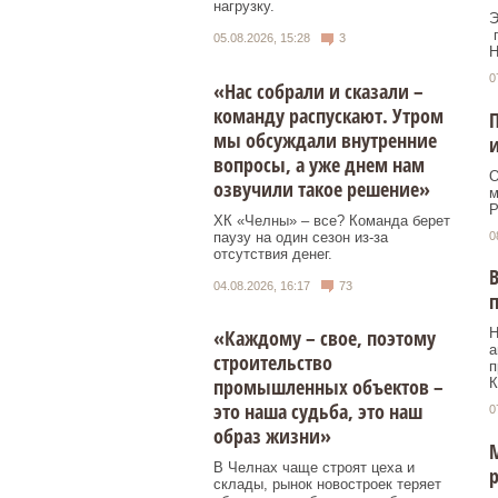
нагрузку.
Э
п
05.08.2026, 15:28
3
Н
0
«Нас собрали и сказали –
команду распускают. Утром
П
мы обсуждали внутренние
вопросы, а уже днем нам
О
озвучили такое решение»
м
Р
ХК «Челны» – все? Команда берет
паузу на один сезон из-за
0
отсутствия денег.
В
04.08.2026, 16:17
73
п
«Каждому – свое, поэтому
Н
а
строительство
п
промышленных объектов –
К
это наша судьба, это наш
0
образ жизни»
М
В Челнах чаще строят цеха и
р
склады, рынок новостроек теряет