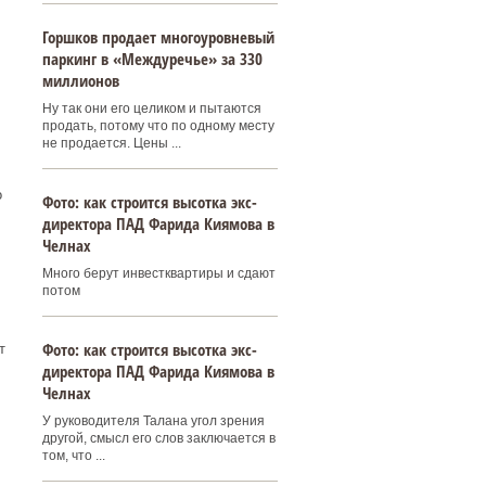
Горшков продает многоуровневый
паркинг в «Междуречье» за 330
миллионов
Ну так они его целиком и пытаются
продать, потому что по одному месту
не продается. Цены ...
о
Фото: как строится высотка экс-
директора ПАД Фарида Киямова в
Челнах
Много берут инвестквартиры и сдают
потом
Фото: как строится высотка экс-
т
директора ПАД Фарида Киямова в
Челнах
У руководителя Талана угол зрения
другой, смысл его слов заключается в
том, что ...