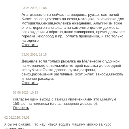
03.06.2026, 19:08
Ага, дешевле,ты сейчас наговоришь: ружье, охотничий
билет, взносы,путевка на сезон,мотоцикл, экипировка для
мотоцикла,бензин,ночлежка ежедневно. Альпинизм тоже
очень дорого,ты сначала на самолете долети до места
восхождения и обратно,плюс экипировка, причиндалы все
горелка ,кислород и пр. ,оплата проводника, и это только
на одного.
Ответить
03.06.2026, 19:15
Дешевле,если только рыбалка на Мелекеске с удочкой,
на мотоцикле с люльклй,в которой палатка до соседней
республики.Охота дорого- ружье,патроны,
сейф,разрешения различные, охот.билет, взносы,бинокль
и прочие расходы.
Ответить
03.06.2026, 10:13
согласен один выход с такими увлечениями- это минимум
Ответить
02.06.2026, 08:09
я бы не сказал, что научиться водить машину можно за курс
автошколы.