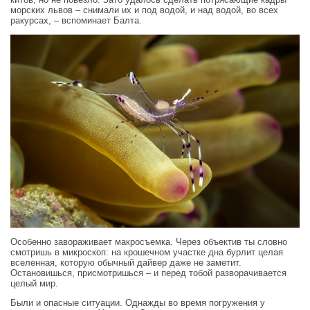
морских львов – снимали их и под водой, и над водой, во всех
ракурсах, – вспоминает Балта.
Особенно завораживает макросъемка. Через объектив ты словно
смотришь в микроскоп: на крошечном участке дна бурлит целая
вселенная, которую обычный дайвер даже не заметит.
Остановишься, присмотришься – и перед тобой разворачивается
целый мир.
Были и опасные ситуации. Однажды во время погружения у