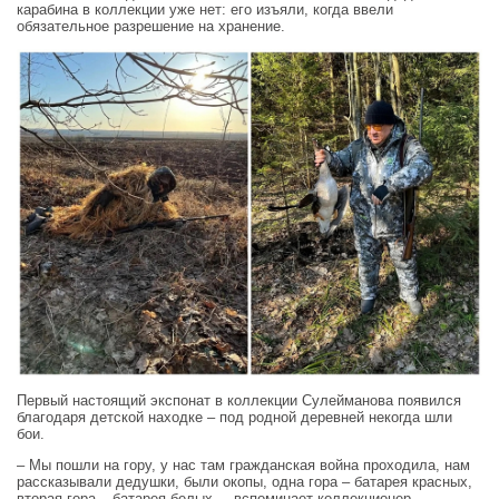
карабина в коллекции уже нет: его изъяли, когда ввели
обязательное разрешение на хранение.
Первый настоящий экспонат в коллекции Сулейманова появился
благодаря детской находке – под родной деревней некогда шли
бои.
‒ Мы пошли на гору, у нас там гражданская война проходила, нам
рассказывали дедушки, были окопы, одна гора – батарея красных,
вторая гора – батарея белых, – вспоминает коллекционер.