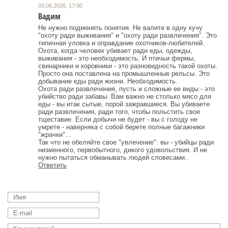
03.06.2026, 17:00
Вадим
Не нужно подменять понятия. Не валите в одну кучу
"охоту ради выживания" и "охоту ради развлечения". Это
типичная уловка и оправдание охотников-любителей.
Охота, когда человек убивает ради еды, одежды,
выживания - это необходимость. И птичьи фермы,
свинарники и коровники - это разновидность такой охоты.
Просто она поставлена на промышленные рельсы. Это
добывание еды ради жизни. Необходимость.
Охота ради развлечения, пусть и сложные ее виды - это
убийство ради забавы. Вам важно не столько мясо для
еды - вы итак сытые, порой зажравшиеся. Вы убиваете
ради развлечения, ради того, чтобы польстить свое
тщеставие. Если добычи не будет - вы с голоду не
умрете - наверняка с собой берете полные багажники
"жрачки"...
Так что не обеляйте свое "увлечение": вы - убийцы ради
низменного, первобытного, дикого удовольствия. И не
нужно пытаться обманывать людей словесами..
Ответить