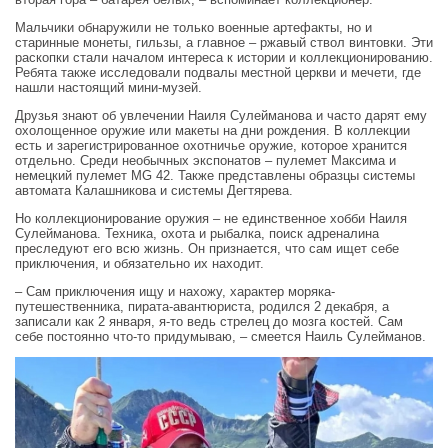
Мальчики обнаружили не только военные артефакты, но и
старинные монеты, гильзы, а главное – ржавый ствол винтовки. Эти
раскопки стали началом интереса к истории и коллекционированию.
Ребята также исследовали подвалы местной церкви и мечети, где
нашли настоящий мини‑музей.
Друзья знают об увлечении Наиля Сулейманова и часто дарят ему
охолощенное оружие или макеты на дни рождения. В коллекции
есть и зарегистрированное охотничье оружие, которое хранится
отдельно. Среди необычных экспонатов – пулемет Максима и
немецкий пулемет MG 42. Также представлены образцы системы
автомата Калашникова и системы Дегтярева.
Но коллекционирование оружия – не единственное хобби Наиля
Сулейманова. Техника, охота и рыбалка, поиск адреналина
преследуют его всю жизнь. Он признается, что сам ищет себе
приключения, и обязательно их находит.
‒ Сам приключения ищу и нахожу, характер моряка-
путешественника, пирата-авантюриста, родился 2 декабря, а
записали как 2 января, я-то ведь стрелец до мозга костей. Сам
себе постоянно что-то придумываю, – смеется Наиль Сулейманов.