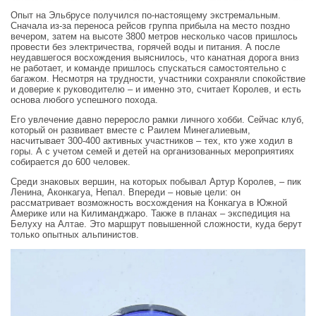
Опыт на Эльбрусе получился по-настоящему экстремальным.
Сначала из‑за переноса рейсов группа прибыла на место поздно
вечером, затем на высоте 3800 метров несколько часов пришлось
провести без электричества, горячей воды и питания. А после
неудавшегося восхождения выяснилось, что канатная дорога вниз
не работает, и команде пришлось спускаться самостоятельно с
багажом. Несмотря на трудности, участники сохраняли спокойствие
и доверие к руководителю – и именно это, считает Королев, и есть
основа любого успешного похода.
Его увлечение давно переросло рамки личного хобби. Сейчас клуб,
который он развивает вместе с Раилем Минегалиевым,
насчитывает 300-400 активных участников – тех, кто уже ходил в
горы. А с учетом семей и детей на организованных мероприятиях
собирается до 600 человек.
Среди знаковых вершин, на которых побывал Артур Королев, – пик
Ленина, Аконкагуа, Непал. Впереди – новые цели: он
рассматривает возможность восхождения на Конкагуа в Южной
Америке или на Килиманджаро. Также в планах – экспедиция на
Белуху на Алтае. Это маршрут повышенной сложности, куда берут
только опытных альпинистов.