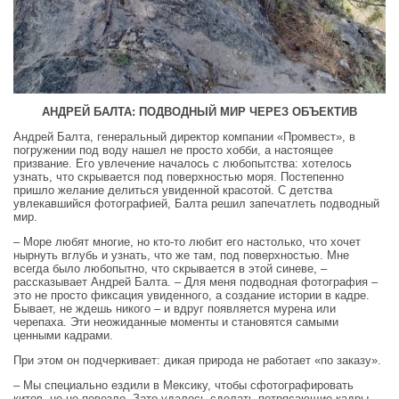
АНДРЕЙ БАЛТА: ПОДВОДНЫЙ МИР ЧЕРЕЗ ОБЪЕКТИВ
Андрей Балта, генеральный директор компании «Промвест», в
погружении под воду нашел не просто хобби, а настоящее
призвание. Его увлечение началось с любопытства: хотелось
узнать, что скрывается под поверхностью моря. Постепенно
пришло желание делиться увиденной красотой. С детства
увлекавшийся фотографией, Балта решил запечатлеть подводный
мир.
– Море любят многие, но кто-то любит его настолько, что хочет
нырнуть вглубь и узнать, что же там, под поверхностью. Мне
всегда было любопытно, что скрывается в этой синеве, –
рассказывает Андрей Балта. – Для меня подводная фотография –
это не просто фиксация увиденного, а создание истории в кадре.
Бывает, не ждешь никого – и вдруг появляется мурена или
черепаха. Эти неожиданные моменты и становятся самыми
ценными кадрами.
При этом он подчеркивает: дикая природа не работает «по заказу».
– Мы специально ездили в Мексику, чтобы сфотографировать
китов, но не повезло. Зато удалось сделать потрясающие кадры