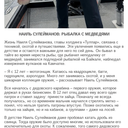
НАИЛЬ СУЛЕЙМАНОВ: РЫБАЛКА С МЕДВЕДЯМИ
Жизнь Наиля Сулейманова, главы холдинга «Тулпар», связана с
техникой, охотой и путешествиями. Эти увлечения появились еще в
детстве и остаются важными для него по сей день. Он бывал в
тайге во время нереста рыбы, где рыбачил неподалеку от
медведей, занимался подледной рыбалкой на Байкале, наблюдал
извержения вулканов на Камчатке.
– Я с 12 лет – мотогонщик. Катаюсь на квадроцикле, багги,
гидроцикле, аэролодке. Много лет занимаюсь охотой, и у меня
шикарная коллекция оружия, – рассказывает Наиль Сулейманов.
Все началось с дедовского карабина – первого оружия, которое
держал в руках бизнесмен. В 12 лет отец давал ему всего один
патрон и ставил задачу: принести зайца. Поначалу не всегда
получалось, но со временем мальчик научился стрелять метко –
понял, что нельзя тратить патроны впустую. Позже охотились не
только на зайцев, но и на кабанов, а группами – даже на лосей.
В детстве Наиль Сулейманов даже пробовал катать дробь из
свинца. Тогда оружие было доступно многим, но использовали его
исключительно для охоты. К сожалению, того самого дедовского