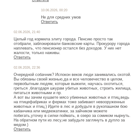
10.06.2026, 00:20
Не для средних умов
Ответить
02.06.2026, 21:40
Целый год кормила элиту города. Пенсию просто так
отобрали, заблокировали банковские карты. Прокурору города
наплевать, что пенсионер остался без доходов. У них нет
жалости, только наживы.
Ответить
02.06.2026, 22:36
Очередной собачник? Испокон веков люди занимались охотой.
Вы обязаны своей жизнью,да и все человечество в целом,
первобытным людям, которые выжили, научась охотиться,
греться ,благодаря шкурам убитых животных, строить жилища,
питаться животными и пр.
А вот вы зачем кушаете мясо убиенных животных и птиц,ведь
на птицефабриках и фермах тоже забивают невооруженных
животных и птиц.) Идите в лес и добудьте в рукопашном бою
кабанчика или медвежатинки, за зайчиком можете
побегать,уточку в силки поймать, в озеро за сомиком нырнуть.
На обратном пути из лесу,не забудьте заглянуть в дупло за
Ответить