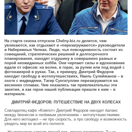
На старте сезона отпусков
Chelny
-
biz
.
ru
делится, чем
увлекаются, как отдыхают и «перезагружаются» руководители
в Набережных Челнах. Люди, чья повседневность состоит из
совещаний, стратегических решений и долгосрочного
планирования, находят отдушину в совершенно разных и
порой неожиданных хобби. Они черпают силы и вдохновение
вдали от офисов: на волне, в горах, за рулем или под водой с
фотокамерой в руках. Так, к примеру, Дмитрий Федоров
находит свободу в мотопутешествиях, Наиль Сулейманов – в
охоте с медведями, Тагир Сунгатуллин перезагружается на
весенних сплавах. Чем оказались так привлекательны эти
занятия, и как герои нашей публикации пришли к ним – в
материале.
ДМИТРИЙ ФЕДОРОВ: ПУТЕШЕСТВИЕ НА ДВУХ КОЛЕСАХ
Совладелец кафе «Компот» Дмитрий Федоров находит баланс
между бизнесом и любимым увлечением – мотопутешествиями.
Для него мотоцикл – не про скорость, а про свободу и возможность
увидеть мир во всей его полноте.
– На мотоцикле совсем другой вид, другое восприятие. Ты не