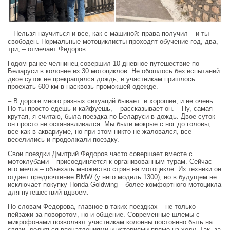
– Нельзя научиться и все, как с машиной: права получил – и ты
свободен. Нормальные мотоциклисты проходят обучение год, два,
три, – отмечает Федоров.
Годом ранее челнинец совершил 10‑дневное путешествие по
Беларуси в колонне из 30 мотоциклов. Не обошлось без испытаний:
двое суток не прекращался дождь, и участникам пришлось
проехать 600 км в насквозь промокшей одежде.
– В дороге много разных ситуаций бывает: и хорошие, и не очень.
Но ты просто едешь и кайфуешь, – рассказывает он. – Ну, самая
крутая, я считаю, была поездка по Беларуси в дождь. Двое суток
он просто не останавливался. Мы были мокрые с ног до головы,
все как в аквариуме, но при этом никто не жаловался, все
веселились и продолжали поездку.
Свои поездки Дмитрий Федоров часто совершает вместе с
мотоклубами – присоединяется к организованным турам. Сейчас
его мечта – объехать множество стран на мотоцикле. Из техники он
отдает предпочтение BMW (у него модель 1300), но в будущем не
исключает покупку Honda Goldwing – более комфортного мотоцикла
для путешествий вдвоем.
По словам Федорова, главное в таких поездках – не только
пейзажи за поворотом, но и общение. Современные шлемы с
микрофонами позволяют участникам колонны постоянно быть на
связи, делиться впечатлениями и историями прямо на ходу. Так, за