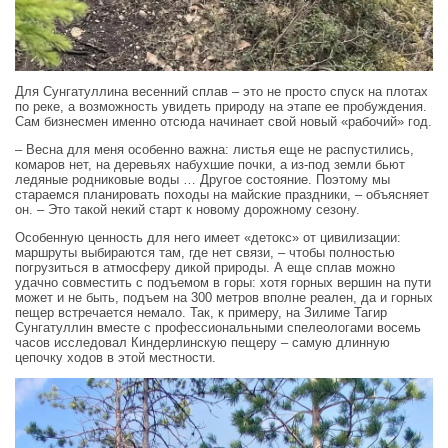
Для Сунгатуллина весенний сплав – это не просто спуск на плотах
по реке, а возможность увидеть природу на этапе ее пробуждения.
Сам бизнесмен именно отсюда начинает свой новый «рабочий» год.
– Весна для меня особенно важна: листья еще не распустились,
комаров нет, на деревьях набухшие почки, а из-под земли бьют
ледяные родниковые воды … Другое состояние. Поэтому мы
стараемся планировать походы на майские праздники, – объясняет
он. – Это такой некий старт к новому дорожному сезону.
Особенную ценность для него имеет «детокс» от цивилизации:
маршруты выбираются там, где нет связи, – чтобы полностью
погрузиться в атмосферу дикой природы. А еще сплав можно
удачно совместить с подъемом в горы: хотя горных вершин на пути
может и не быть, подъем на 300 метров вполне реален, да и горных
пещер встречается немало. Так, к примеру, на Зилиме Тагир
Сунгатуллин вместе с профессиональными спелеологами восемь
часов исследовал Киндерлинскую пещеру – самую длинную
цепочку ходов в этой местности.