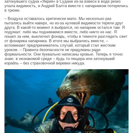
затонувшего судна «Умрия» в Судане из‑за взвеси в воде резко
упала видимость, и Андрей Балта вместе с напарником потерялись
в трюме.
– Воздуха оставалось критически мало. Мы несколько раз
пытались выйти наверх, но из‑за нулевой видимости теряли друг
друга. В какой-то момент я выбрался, но напарник остался там. Я
подумал: либо мы поднимаемся вместе, либо никто из нас. Я
пошел за ним, выключил фонарь, чтобы в темноте разглядеть свет
от фонарика напарника. В итоге мы выбрались вместе, –
вспоминает предприниматель случай, который стал жестким
уроком. – Правила безопасности не придуманы ради
формальности. Они буквально написаны кровью. Теперь я точно
знаю: в незнакомой среде – будь то пещера или затонувший
корабль – без страховочной веревки никуда.