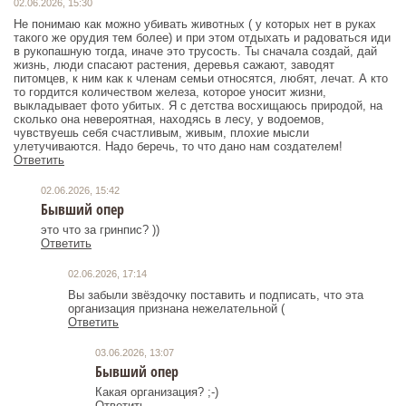
02.06.2026, 15:30
Не понимаю как можно убивать животных ( у которых нет в руках
такого же орудия тем более) и при этом отдыхать и радоваться иди
в рукопашную тогда, иначе это трусость. Ты сначала создай, дай
жизнь, люди спасают растения, деревья сажают, заводят
питомцев, к ним как к членам семьи относятся, любят, лечат. А кто
то гордится количеством железа, которое уносит жизни,
выкладывает фото убитых. Я с детства восхищаюсь природой, на
сколько она невероятная, находясь в лесу, у водоемов,
чувствуешь себя счастливым, живым, плохие мысли
улетучиваются. Надо беречь, то что дано нам создателем!
Ответить
02.06.2026, 15:42
Бывший опер
это что за гринпис? ))
Ответить
02.06.2026, 17:14
Вы забыли звёздочку поставить и подписать, что эта
организация признана нежелательной (
Ответить
03.06.2026, 13:07
Бывший опер
Какая организация? ;-)
Ответить