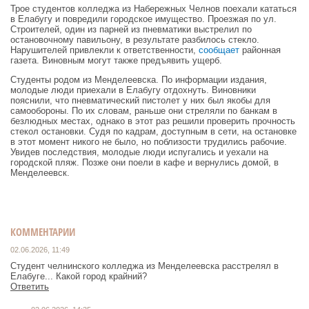
Трое студентов колледжа из Набережных Челнов поехали кататься
в Елабугу и повредили городское имущество. Проезжая по ул.
Строителей, один из парней из пневматики выстрелил по
остановочному павильону, в результате разбилось стекло.
Нарушителей привлекли к ответственности,
сообщает
районная
газета. Виновным могут также предъявить ущерб.
Студенты родом из Менделеевска. По информации издания,
молодые люди приехали в Елабугу отдохнуть. Виновники
пояснили, что пневматический пистолет у них был якобы для
самообороны. По их словам, раньше они стреляли по банкам в
безлюдных местах, однако в этот раз решили проверить прочность
стекол остановки. Судя по кадрам, доступным в сети, на остановке
в этот момент никого не было, но поблизости трудились рабочие.
Увидев последствия, молодые люди испугались и уехали на
городской пляж. Позже они поели в кафе и вернулись домой, в
Менделеевск.
КОММЕНТАРИИ
02.06.2026, 11:49
Студент челнинского колледжа из Менделеевска расстрелял в
Елабуге... Какой город крайний?
Ответить