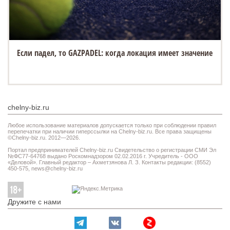
Если падел, то GAZPADEL: когда локация имеет значение
chelny-biz.ru
Любое использование материалов допускается только при соблюдении правил
перепечатки при наличии гиперссылки на Chelny-biz.ru. Все права защищены
©Chelny-biz.ru. 2012—2026.
Портал предпринимателей Chelny-biz.ru Свидетельство о регистрации СМИ Эл
№ФС77-64768 выдано Роскомнадзором 02.02.2016 г. Учредитель - ООО
«Деловой». Главный редактор – Ахметзянова Л. З. Контакты редакции: (8552)
450-575,
news@chelny-biz.ru
Дружите с нами