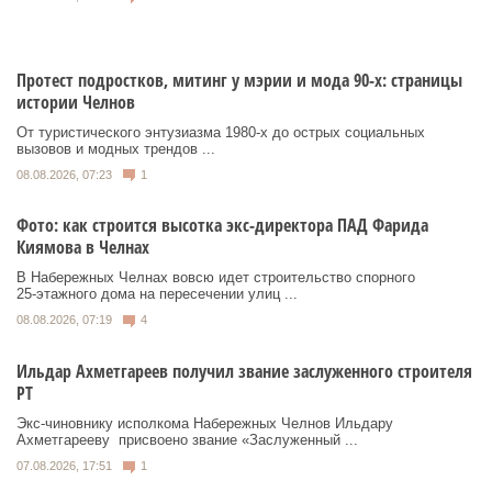
Протест подростков, митинг у мэрии и мода 90-х: страницы
истории Челнов
От туристического энтузиазма 1980‑х до острых социальных
вызовов и модных трендов ...
08.08.2026, 07:23
1
Фото: как строится высотка экс-директора ПАД Фарида
Киямова в Челнах
В Набережных Челнах вовсю идет строительство спорного
25‑этажного дома на пересечении улиц ...
08.08.2026, 07:19
4
Ильдар Ахметгареев получил звание заслуженного строителя
РТ
Экс‑чиновнику исполкома Набережных Челнов Ильдару
Ахметгарееву присвоено звание «Заслуженный ...
07.08.2026, 17:51
1