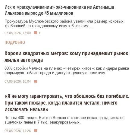
Иск о «раскулачивании» экс-чиновника из Актаныша
Ильясова вырос до 45 миллионов
Прокуратура Муслюмовского района увеличила размер исковых
требований по гражданскому иску к бывшему ...
07.08.2026, 17:00
1
ПОДРОБНО
Короли квадратных метров: кому принадлежит рынок
жилья автограда
80% стройки Челнов на плечах «четырех китов»: как лидеры рынка
формируют облик города и диктуют ценовую политику.
07.08.2026, 15:04
«Я не могу гарантировать, что обошлось без погибших.
При таком пожаре, когда плавится металл, ничего
исключать нельзя»
Челны-400: люди. Виктор Волков о «пожаре века» на «движках»,
эшелонах пены и 7 тыс. эвакуированных.
06.08.2026, 14:26