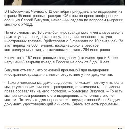
В Набережных Челнах с 11 сентября принудительно выдворили из
страны 95 иностранных граждан. Об этом на пресс‑конференции
сообщил Сергей Викулов, начальник отдела по вопросам миграции
местного УМВД.
По его словам, до 10 сентября иностранцы могли легализоваться в
рамках указа президента о регулировании правового статуса
иностранных граждан (действовал с 5 февраля по 10 сентября). За
этот период из 800 человек, находившихся в реестре
контролируемых лиц, легализовались лишь 294 иностранца.
Кроме того, 157 иностранным гражданам (кто имеет два и более
нарушений) закрыли въезд в Россию на срок от 3 до 10 лет.
Викулов отметил, что основной проблемой при выдворении
иностранных граждан является отсутствие у них документов.
– Такого человека мы даже выдворить не можем, потому что, если
мы не установим личность гражданина, фактически мы не имеем
права составлять на него протокол, – объяснил Викулов. – То есть
мы принимаем решение о его выдворении, а исполнить его не
можем. Потому что для пересечения государственной необходим
документ, удостоверяющий личность. Здесь вот есть проблемы.
РЕКЛАМА