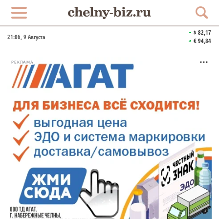
$ 82,17
21:07
, 9 Августа
€ 94,84
РЕКЛАМА