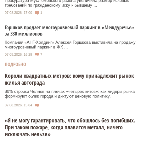
Прокуратура Муслюмовского района увеличила размер исковых
требований по гражданскому иску к бывшему ...
07.08.2026, 17:00
1
Горшков продает многоуровневый паркинг в «Междуречье»
за 330 миллионов
Компания «АНГ-Холдинг» Алексея Горшкова выставила на продажу
многоуровневый паркинг в ЖК ...
07.08.2026, 16:29
7
ПОДРОБНО
Короли квадратных метров: кому принадлежит рынок
жилья автограда
80% стройки Челнов на плечах «четырех китов»: как лидеры рынка
формируют облик города и диктуют ценовую политику.
07.08.2026, 15:04
«Я не могу гарантировать, что обошлось без погибших.
При таком пожаре, когда плавится металл, ничего
исключать нельзя»