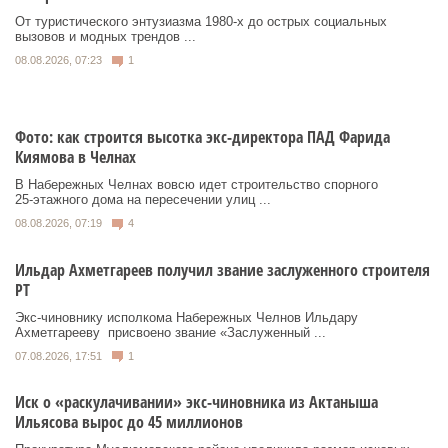
От туристического энтузиазма 1980‑х до острых социальных
вызовов и модных трендов ...
08.08.2026, 07:23
1
Фото: как строится высотка экс-директора ПАД Фарида
Киямова в Челнах
В Набережных Челнах вовсю идет строительство спорного
25‑этажного дома на пересечении улиц ...
08.08.2026, 07:19
4
Ильдар Ахметгареев получил звание заслуженного строителя
РТ
Экс‑чиновнику исполкома Набережных Челнов Ильдару
Ахметгарееву присвоено звание «Заслуженный ...
07.08.2026, 17:51
1
Иск о «раскулачивании» экс-чиновника из Актаныша
Ильясова вырос до 45 миллионов