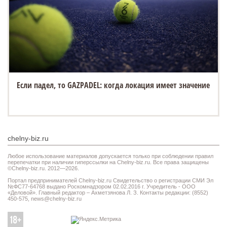
Если падел, то GAZPADEL: когда локация имеет значение
chelny-biz.ru
Любое использование материалов допускается только при соблюдении правил
перепечатки при наличии гиперссылки на Chelny-biz.ru. Все права защищены
©Chelny-biz.ru. 2012—2026.
Портал предпринимателей Chelny-biz.ru Свидетельство о регистрации СМИ Эл
№ФС77-64768 выдано Роскомнадзором 02.02.2016 г. Учредитель - ООО
«Деловой». Главный редактор – Ахметзянова Л. З. Контакты редакции: (8552)
450-575,
news@chelny-biz.ru