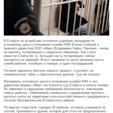
В Елабуге во второй раз отложили судебное заседание по
уголовному делу в отношении хозяйки КФХ Елены Собиной и
бывшего директора ООО «Мир» Владимира Чайки. Причина – вновь
не явились потерпевшие и свидетели обвинения. Как стало
известно Chelny-biz.ru, большая часть потерпевших сейчас
находится за границей. Всего таковыми по делу признаны шесть
семей рабочих, погибших в пожаре, и один пострадавший.
Сегодня адвокаты просили закрыть процесс, ссылаясь на
коммерческую тайну и персональные данные. Суд им отказал.
Материалы уголовного дела в отношении хозяйки КФХ и экс-
директора фермы «Мир» поступили в суд Елабуги в начале ноября.
Их обвиняют в нарушении требований безопасности, повлекшем
гибель рабочих. Обвиняемые занимались содержанием крупного
рогатого скота на территории сельскохозяйственного предприятия в
поселке Малоречинском Елабужского района.
По версии следствия, порядка 35 рабочих, которые ухаживали за
скотом, проживали в здании, которое для этого не предназначено.