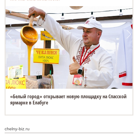
«Белый город» открывает новую площадку на Спасской
ESTEO MX уже в ТТС: 3 экрана, искусственный интеллект
ярмарке в Елабуге
и полный привод
chelny-biz.ru