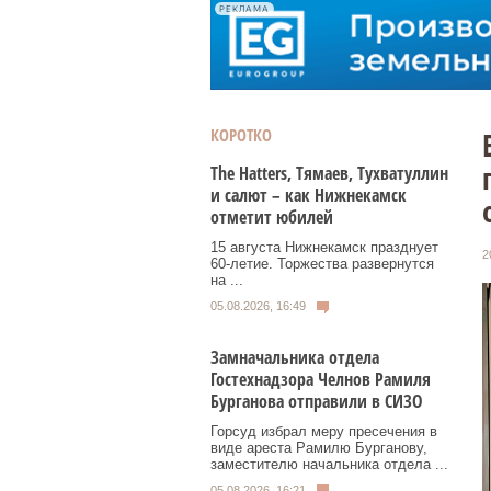
РЕКЛАМА
КОРОТКО
Тhe Нatters, Тямаев, Тухватуллин
и салют – как Нижнекамск
отметит юбилей
15 августа Нижнекамск празднует
2
60‑летие. Торжества развернутся
на ...
05.08.2026, 16:49
Замначальника отдела
Гостехнадзора Челнов Рамиля
Бурганова отправили в СИЗО
Горсуд избрал меру пресечения в
виде ареста Рамилю Бурганову,
заместителю начальника отдела ...
05.08.2026, 16:21