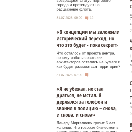
возвращают статус портового
с
города и претендуют на
расширение флота.
«
31.07.2026, 09:00
12
О
з
«В концепции мы заложили
0
исторический переход, но
Ч
что это будет - пока секрет»
к
Что осталось от проекта центра,
Н
почему работы советских
г
архитекторов остались на бумаге и
в
как будет развиваться территория?
0
31.07.2026, 07:00
С
«Я не убежал, не стал
драться, не мстил. Я
П
держался за телефон и
з
а
звонил в полицию – снова,
и снова, и снова»
2
Ленару Миргалиеву грозит 6 лет
В
колонии. Что говорил бизнесмен в
т
своем последнем слове и на чем