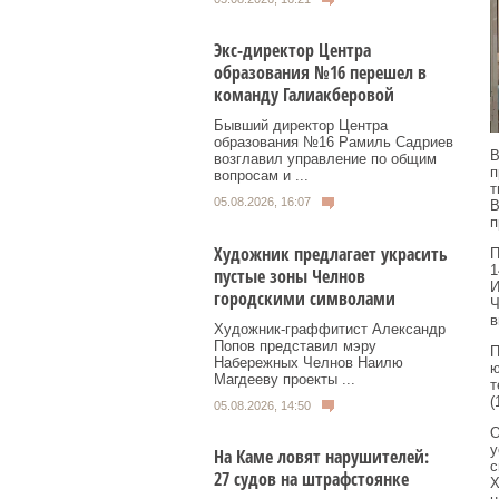
Экс-директор Центра
образования №16 перешел в
команду Галиакберовой
Бывший директор Центра
образования №16 Рамиль Садриев
В
возглавил управление по общим
п
вопросам и ...
т
05.08.2026, 16:07
В
п
Художник предлагает украсить
П
1
пустые зоны Челнов
И
городскими символами
Ч
в
Художник‑граффитист Александр
Попов представил мэру
П
Набережных Челнов Наилю
ю
Магдееву проекты ...
т
(
05.08.2026, 14:50
О
у
На Каме ловят нарушителей:
с
27 судов на штрафстоянке
Х