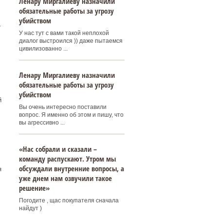
Ленару Миргалиеву назначили
обязательные работы за угрозу
убийством
.
У нас тут с вами такой неплохой
диалог выстроился )) даже пытаемся
цивилизованно ...
Ленару Миргалиеву назначили
обязательные работы за угрозу
убийством
й
Вы очень интересно поставили
вопрос. Я именно об этом и пишу, что
вы агрессивно ...
«Нас собрали и сказали –
команду распускают. Утром мы
обсуждали внутренние вопросы, а
я
уже днем нам озвучили такое
решение»
Погодите , щас покупателя сначала
найдут )