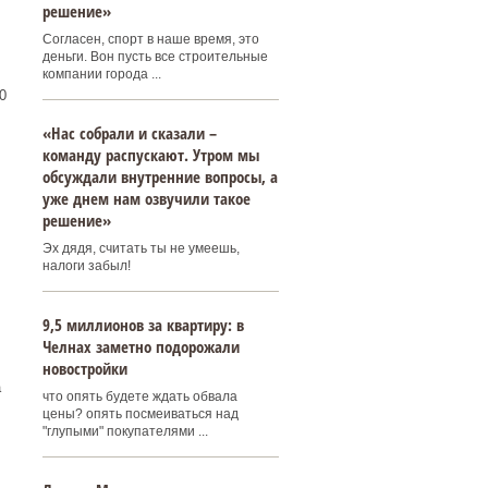
решение»
Согласен, спорт в наше время, это
деньги. Вон пусть все строительные
компании города ...
0
«Нас собрали и сказали –
команду распускают. Утром мы
обсуждали внутренние вопросы, а
уже днем нам озвучили такое
решение»
Эх дядя, считать ты не умеешь,
налоги забыл!
9,5 миллионов за квартиру: в
Челнах заметно подорожали
новостройки
а
что опять будете ждать обвала
цены? опять посмеиваться над
"глупыми" покупателями ...