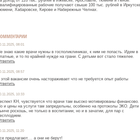
а доход от 120 тыс. рублей в Ижевске, Ярославле, Тюмени и Пензе.
валифицированные рабочие получают свыше 100 тыс. рублей в Иркутске
юмени, Хабаровске, Кирове и Набережных Челнах.
КОММЕНТАРИИ
0.11.2025, 08:01
е знаю какие врачи нужны в госполиклиниках, к ним не попасть. Идем в
латные, и то по крайней нужде на грани. С детьми вот стало тяжелее.
тветить
0.11.2025, 08:57
 этой вакансии очень настораживает что не требуется опыт работы
тветить
0.11.2025, 10:33
еспект КН, чувствуется что врачи там высоко мотивированы финансово.
о и цены на услуги там запредельны, особенно на протоколы ЭКО. Дети
ынче роскошь, не только в воспитании, но и в зачатии, для пар с
есплодием.
тветить
0.11.2025, 11:20
се предлагают.... а они не берут!