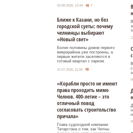
В
03.08.2026, 13:44
7
Ближе к Казани, но без
В
городской суеты: почему
з
т
челнинцы выбирают
«Новый свет»
1
С
Более половины домов первого
микрорайона уже построены, а
первые жители заселяются в
готовый квартал с парком.
В
с
31.07.2026, 11:00
з
0
«Корабли просто не имеют
права проходить мимо
Челнов. 400-летие – это
отличный повод
Д
согласовать строительство
о
н
причала»
0
Глава судоходной компании
Татарстана о том, как Челны
«