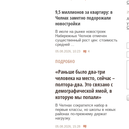
О
9,5 миллионов за квартиру: в
2
Челнах заметно подорожали
А
новостройки
у
О
В июле на рынке новостроек
Набережных Челнов отмечен
существенный рост цен: стоимость
средней ...
05.08.2026, 10:23
4
ПОДРОБНО
«Раньше было два-три
человека на место, сейчас –
полтора-два. Это связано с
демографической ямой, в
которую мы попали»
В Челнах сократился набор в
первые классы, но школы в новых
районах по-прежнему держат
нагрузку.
05.08.2026, 15:28