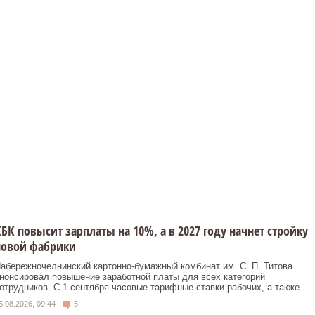
БК повысит зарплаты на 10%, а в 2027 году начнет стройку
новой фабрики
абережночелнинский картонно‑бумажный комбинат им. С. П. Титова
нонсировал повышение заработной платы для всех категорий
отрудников. С 1 сентября часовые тарифные ставки рабочих, а также ...
5.08.2026, 09:44
5