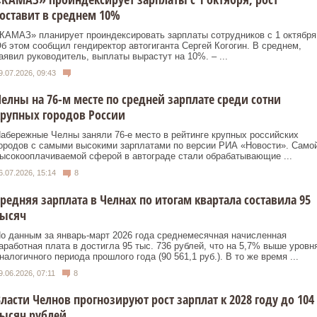
оставит в среднем 10%
КАМАЗ» планирует проиндексировать зарплаты сотрудников с 1 октября
б этом сообщил гендиректор автогиганта Сергей Когогин. В среднем,
аявил руководитель, выплаты вырастут на 10%. – ...
9.07.2026, 09:43
елны на 76-м месте по средней зарплате среди сотни
рупных городов России
абережные Челны заняли 76-е место в рейтинге крупных российских
ородов с самыми высокими зарплатами по версии РИА «Новости». Само
ысокооплачиваемой сферой в автограде стали обрабатывающие ...
6.07.2026, 15:14
8
редняя зарплата в Челнах по итогам квартала составила 95
тысяч
о данным за январь-март 2026 года среднемесячная начисленная
аработная плата в достигла 95 тыс. 736 рублей, что на 5,7% выше уровн
налогичного периода прошлого года (90 561,1 руб.). В то же время ...
9.06.2026, 07:11
8
ласти Челнов прогнозируют рост зарплат к 2028 году до 104
ысяч рублей