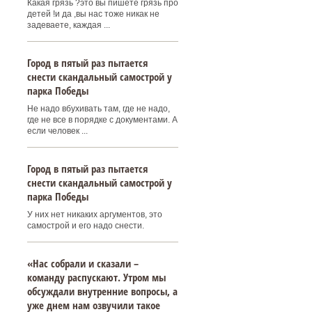
Какая грязь ?это вы пишете грязь про
детей !и да ,вы нас тоже никак не
задеваете, каждая ...
Город в пятый раз пытается
снести скандальный самострой у
парка Победы
Не надо вбухивать там, где не надо,
где не все в порядке с документами. А
если человек ...
Город в пятый раз пытается
снести скандальный самострой у
парка Победы
У них нет никаких аргументов, это
самострой и его надо снести.
«Нас собрали и сказали –
команду распускают. Утром мы
обсуждали внутренние вопросы, а
уже днем нам озвучили такое