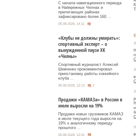
н
С начала навигационного периода
К
в Набережных Челнах и
Т
прилегающих районах
зафиксировано более 160 ...
05.08.2026, 14:11
«Клубы не должны умирать»:
спортивный эксперт – о
2
вынужденной паузе ХК
Н
п
«Челны»
О
Спортивный журналист Алексей
Шевченко прокомментировал
2
приостановку работы хоккейного
в
клуба ...
О
05.08.2026, 12:13
2
2
Продажи «КАМАЗа» в России в
р
Н
июле выросли на 19%
н
б
Продажи новых грузовиков КАМАЗ
О
в июле текущего года выросли на
19% к аналогичному периоду
2
прошлого ...
в
05.08.2026, 12:01