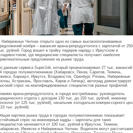
 Набережных Челнах открыто одно из самых высокооплачиваемых
редложений ноября – вакансия врача-репродуктолога с зарплатой от 250
ыс. рублей. Город вошел в тройку лидеров наряду с Иркутском и
ладивостоком, где медицинские специалисты получают наиболее
ривлекательные предложения на рынке труда.
о данным сервиса SuperJob, который проанализировал 27 тыс. вакансий
4 городах полумиллионниках (Хабаровск, Пенза, Саратов, Тюмень,
жевск, Барнаул, Иркутск, Владивосток, Оренбург, Рязань, Набережные
елны, Астрахань, Ярославль, Киров и Липецк), автоград демонстрирует
ысокий спрос на квалифицированных специалистов разных профилей.
омимо врача-репродуктолога, в городе востребованы: руководитель
ридического отдела с доходом 130 тыс. до 150 тыс. рублей, инженер
ехнолог (от 125 тыс. рублей), начальник холодильно-компрессорного цех
115 тыс. рублей).
бщая картина рынка труда в городах полумиллионниках показывает
стойчивый спрос на инженерные кадры – зарплаты для таких
пециалистов начинаются от 100 тыс. рублей в Иркутске, Тюмени,
абаровске, Ижевске и Набережных Челнах. Водители могут рассчитыва