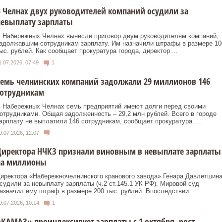
 Челнах двух руководителей компаний осудили за
невыплату зарплаты
 Набережных Челнах вынесли приговор двум руководителям компаний,
адолжавшим сотрудникам зарплату. Им назначили штрафы в размере 10
ыс. рублей. Как сообщает прокуратура города, директор ...
1.07.2026, 07:49
1
емь челнинских компаний задолжали 29 миллионов 146
сотрудникам
 Набережных Челнах семь предприятий имеют долги перед своими
отрудниками. Общая задолженность – 29,2 млн рублей. Всего в городе
арплату не выплатили 146 сотрудникам, сообщает прокуратура. ...
9.07.2026, 12:07
Директора НЧКЗ признали виновным в невыплате зарплаты
на миллионы
иректора «Набережночелнинского кранового завода» Генара Давлетшин
судили за невыплату зарплаты (ч.2 ст.145.1 УК РФ). Мировой суд
азначил ему штраф в размере 200 тыс. рублей. Впоследствии ...
9.07.2026, 10:14
1
КАМАЗ» проиндексирует зарплаты с 1 октября, рост