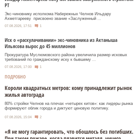
РТ
Экс‑чиновнику исполкома Набережных Челнов Ильдару
Ахметгарееву присвоено звание «Заслуженный ...
07.08.2026, 17:51
1
Иск о «раскулачивании» экс-чиновника из Актаныша
Ильясова вырос до 45 миллионов
Прокуратура Муслюмовского района увеличила размер исковых
требований по гражданскому иску к бывшему ...
07.08.2026, 17:00
1
ПОДРОБНО
Короли квадратных метров: кому принадлежит рынок
жилья автограда
80% стройки Челнов на плечах «четырех китов»: как лидеры рынка
формируют облик города и диктуют ценовую политику.
07.08.2026, 15:04
2
«Я не могу гарантировать, что обошлось без погибших.
При таком пожаре, когда плавится металл, ничего