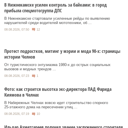
В Нижнекамске усилен контроль за байками: в город
прибыла спецмотогруппа ДПС
В Нижнекамске стартовали усиленные рейды по выявлению
нарушителей среди водителей мототехники, об ...
08.08.2026, 07:50
12
Протест подростков, митинг у мэрии и мода 90-х: страницы
истории Челнов
От туристического энтузиазма 1980‑х до острых социальных
вызовов и модных трендов ...
08.08.2026, 07:23
1
Фото: как строится высотка экс-директора ПАД Фарида
Киямова в Челнах
В Набережных Челнах вовсю идет строительство спорного
25‑этажного дома на пересечении улиц ...
08.08.2026, 07:19
10
Ильдар Ахметгареев получил звание заслуженного строителя