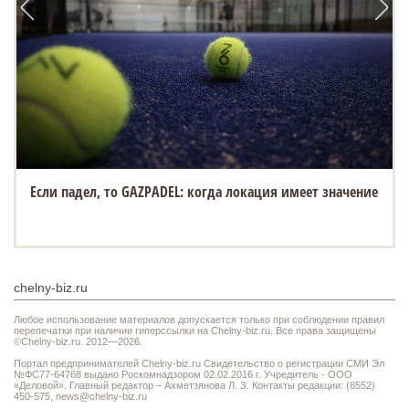
Если падел, то GAZPADEL: когда локация имеет значение
chelny-biz.ru
Любое использование материалов допускается только при соблюдении правил
перепечатки при наличии гиперссылки на Chelny-biz.ru. Все права защищены
©Chelny-biz.ru. 2012—2026.
Портал предпринимателей Chelny-biz.ru Свидетельство о регистрации СМИ Эл
№ФС77-64768 выдано Роскомнадзором 02.02.2016 г. Учредитель - ООО
«Деловой». Главный редактор – Ахметзянова Л. З. Контакты редакции: (8552)
450-575,
news@chelny-biz.ru