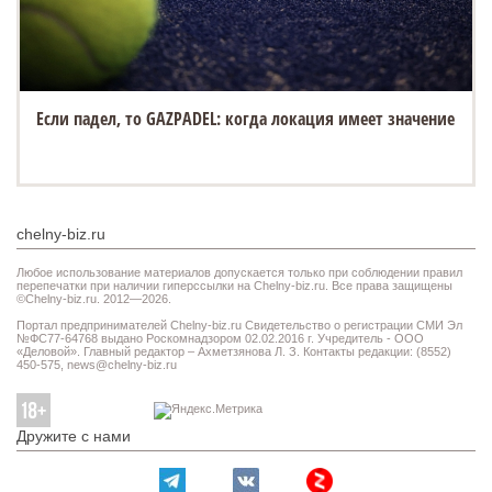
Если падел, то GAZPADEL: когда локация имеет значение
chelny-biz.ru
Любое использование материалов допускается только при соблюдении правил
перепечатки при наличии гиперссылки на Chelny-biz.ru. Все права защищены
©Chelny-biz.ru. 2012—2026.
Портал предпринимателей Chelny-biz.ru Свидетельство о регистрации СМИ Эл
№ФС77-64768 выдано Роскомнадзором 02.02.2016 г. Учредитель - ООО
«Деловой». Главный редактор – Ахметзянова Л. З. Контакты редакции: (8552)
450-575,
news@chelny-biz.ru
Дружите с нами