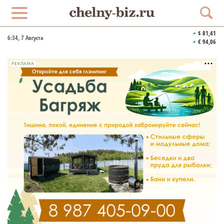
$ 81,41
6:34
, 7 Августа
€ 94,06
РЕКЛАМА