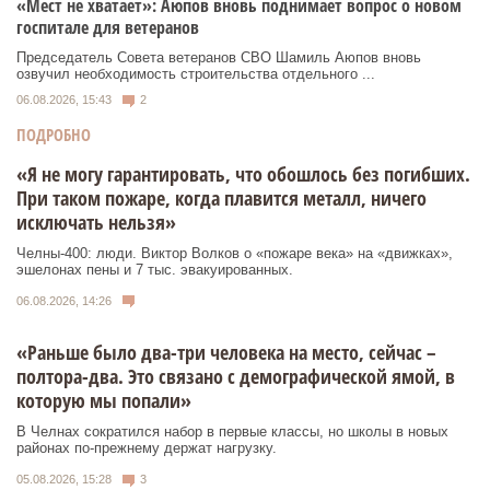
«Мест не хватает»: Аюпов вновь поднимает вопрос о новом
госпитале для ветеранов
Председатель Совета ветеранов СВО Шамиль Аюпов вновь
озвучил необходимость строительства отдельного ...
06.08.2026, 15:43
2
ПОДРОБНО
«Я не могу гарантировать, что обошлось без погибших.
При таком пожаре, когда плавится металл, ничего
исключать нельзя»
Челны-400: люди. Виктор Волков о «пожаре века» на «движках»,
эшелонах пены и 7 тыс. эвакуированных.
06.08.2026, 14:26
«Раньше было два-три человека на место, сейчас –
полтора-два. Это связано с демографической ямой, в
которую мы попали»
В Челнах сократился набор в первые классы, но школы в новых
районах по-прежнему держат нагрузку.
05.08.2026, 15:28
3