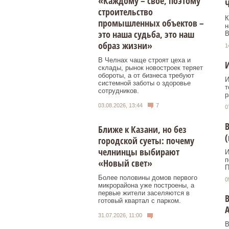
«Каждому – свое, поэтому
строительство
К
промышленных объектов –
н
это наша судьба, это наш
В
образ жизни»
1
В Челнах чаще строят цеха и
И
склады, рынок новостроек теряет
обороты, а от бизнеса требуют
И
системной заботы о здоровье
т
сотрудников.
р
03.08.2026, 13:44
7
0
В
Ближе к Казани, но без
(
городской суеты: почему
челнинцы выбирают
И
п
«Новый свет»
П
Более половины домов первого
0
микрорайона уже построены, а
первые жители заселяются в
готовый квартал с парком.
31.07.2026, 11:00
В