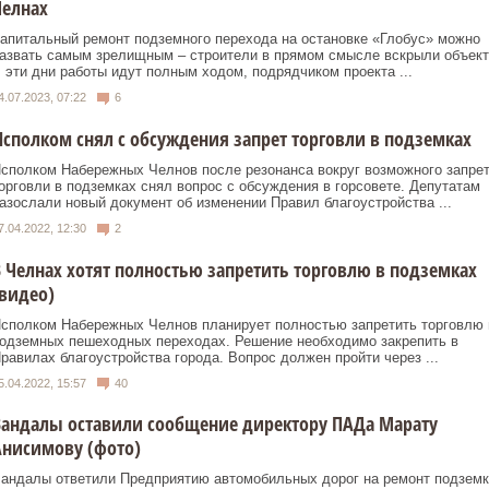
Челнах
апитальный ремонт подземного перехода на остановке «Глобус» можно
азвать самым зрелищным – строители в прямом смысле вскрыли объект
 эти дни работы идут полным ходом, подрядчиком проекта ...
4.07.2023, 07:22
6
сполком снял с обсуждения запрет торговли в подземках
сполком Набережных Челнов после резонанса вокруг возможного запре
орговли в подземках снял вопрос с обсуждения в горсовете. Депутатам
азослали новый документ об изменении Правил благоустройства ...
7.04.2022, 12:30
2
 Челнах хотят полностью запретить торговлю в подземках
видео)
сполком Набережных Челнов планирует полностью запретить торговлю 
одземных пешеходных переходах. Решение необходимо закрепить в
равилах благоустройства города. Вопрос должен пройти через ...
5.04.2022, 15:57
40
Вандалы оставили сообщение директору ПАДа Марату
Анисимову (фото)
андалы ответили Предприятию автомобильных дорог на ремонт подземк