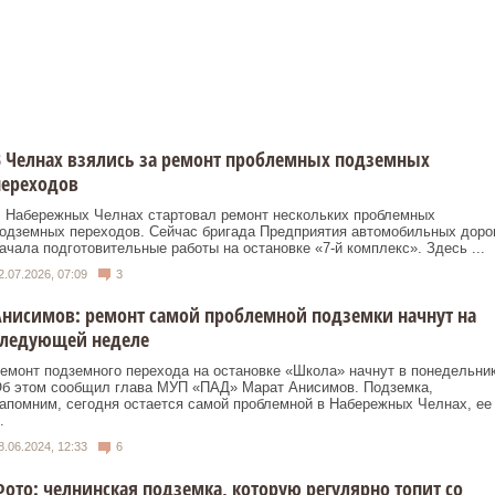
 Челнах взялись за ремонт проблемных подземных
переходов
 Набережных Челнах стартовал ремонт нескольких проблемных
одземных переходов. Сейчас бригада Предприятия автомобильных доро
ачала подготовительные работы на остановке «7‑й комплекс». Здесь ...
2.07.2026, 07:09
3
нисимов: ремонт самой проблемной подземки начнут на
следующей неделе
емонт подземного перехода на остановке «Школа» начнут в понедельник
б этом сообщил глава МУП «ПАД» Марат Анисимов. Подземка,
апомним, сегодня остается самой проблемной в Набережных Челнах, ее
.
8.06.2024, 12:33
6
ото: челнинская подземка, которую регулярно топит со