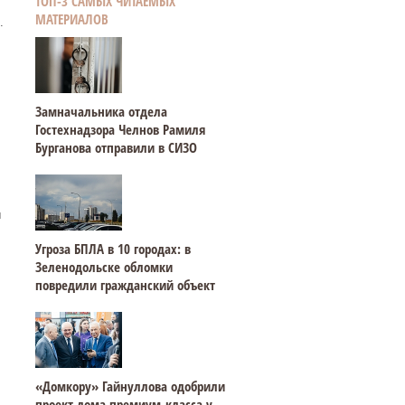
ТОП-3 САМЫХ ЧИТАЕМЫХ
МАТЕРИАЛОВ
.
Замначальника отдела
Гостехнадзора Челнов Рамиля
Бурганова отправили в СИЗО
ы
Угроза БПЛА в 10 городах: в
Зеленодольске обломки
повредили гражданский объект
«Домкору» Гайнуллова одобрили
проект дома премиум-класса у