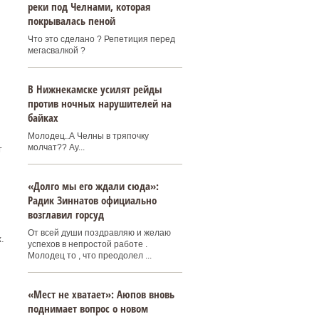
реки под Челнами, которая
покрывалась пеной
Что это сделано ? Репетиция перед
мегасвалкой ?
В Нижнекамске усилят рейды
против ночных нарушителей на
байках
Молодец..А Челны в тряпочку
молчат?? Ау...
г
«Долго мы его ждали сюда»:
Радик Зиннатов официально
возглавил горсуд
От всей души поздравляю и желаю
.
успехов в непростой работе .
Молодец то , что преодолел ...
«Мест не хватает»: Аюпов вновь
поднимает вопрос о новом