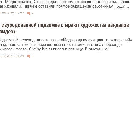
а «Медогородке». Стены недавно отремонтированного перехода вновь
азрисовали. Причем оставили прямое обращение работникам ПАДу, ...
8.02.2022, 07:27
9
 изуродованной подземке стирают художества вандалов
видео)
одземный переход на остановке «Медгородок» очищают от «творений»
андалов. О том, как неизвестные не оставили на стенах перехода
живого» места, Chelny-biz.ru писал в пятницу. В выходные ...
3.12.2021, 07:29
3