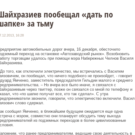
Шайхразиев пообещал «дать по
шапке» за тьму
7.12.2013, 16:28
редприятие автомобильных дорог вчера, 16 декабря, обесточило
одземный переход на остановке «Автозаводский рынок». Возобновить
аботу торговцам удалось при помощи мэра Набережных Челнов Василя
айхразиева.
 До того, как отключили электричество, мы встречались с Василем
аязовичем, он пообещал, что ничего подобного не произойдет, - говорит
дуард Ямченко, заместитель председателя Гильдии малого и среднего
редпринимательства. – Но вчера все было иначе, я связался с
айхразиевым через твиттер, позже он связался со мной по телефону и
казал, что «по шапке получат все, кто так сделал». С утра
редприниматели звонили, говорили, что электричество включили. Васил
аязович слово сдержал.
ак сообщил Ямченко, в ближайшем будущем ожидается еще одна
стреча с мэром, совместно они планирует обсудить тему выхода
редпринимателей из подземных переходов в более цивилизованные
словия.
апомним, что ранее предпринимателям, ведущие свою деятельность в