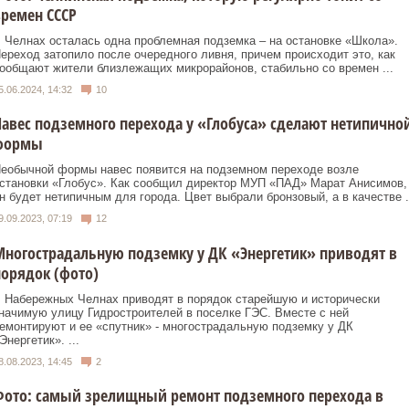
ремен СССР
 Челнах осталась одна проблемная подземка – на остановке «Школа».
ереход затопило после очередного ливня, причем происходит это, как
ообщают жители близлежащих микрорайонов, стабильно со времен ...
5.06.2024, 14:32
10
авес подземного перехода у «Глобуса» сделают нетипично
формы
еобычной формы навес появится на подземном переходе возле
становки «Глобус». Как сообщил директор МУП «ПАД» Марат Анисимов,
н будет нетипичным для города. Цвет выбрали бронзовый, а в качестве .
9.09.2023, 07:19
12
ногострадальную подземку у ДК «Энергетик» приводят в
орядок (фото)
 Набережных Челнах приводят в порядок старейшую и исторически
начимую улицу Гидростроителей в поселке ГЭС. Вместе с ней
емонтируют и ее «спутник» - многострадальную подземку у ДК
Энергетик». ...
8.08.2023, 14:45
2
Фото: самый зрелищный ремонт подземного перехода в