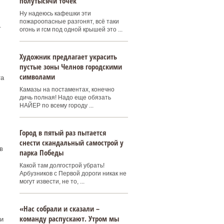
полутысячи точек
Ну надеюсь кафешки эти
пожароопасные разгонят, всё таки
.
огонь и гсм под одной крышей это ...
Художник предлагает украсить
пустые зоны Челнов городскими
символами
та
Камазы на постаментах, конечно
дичь полная! Надо еще обязать
НАЙЕР по всему городу ...
Город в пятый раз пытается
снести скандальный самострой у
в
парка Победы
Какой там долгострой убрать!
Арбузников с Первой дороги никак не
могут извести, не то, ...
«Нас собрали и сказали –
команду распускают. Утром мы
и