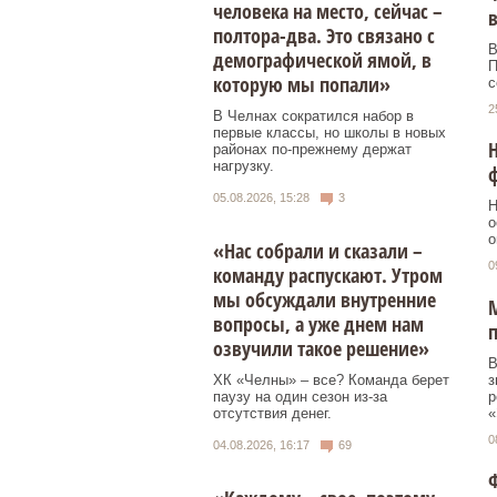
человека на место, сейчас –
в
полтора-два. Это связано с
В
демографической ямой, в
П
которую мы попали»
с
2
В Челнах сократился набор в
первые классы, но школы в новых
Н
районах по-прежнему держат
нагрузку.
05.08.2026, 15:28
3
Н
о
о
«Нас собрали и сказали –
0
команду распускают. Утром
мы обсуждали внутренние
М
вопросы, а уже днем нам
п
озвучили такое решение»
В
з
ХК «Челны» – все? Команда берет
р
паузу на один сезон из-за
«
отсутствия денег.
0
04.08.2026, 16:17
69