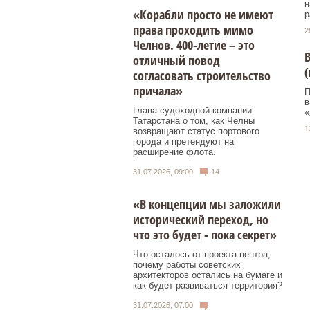
н
«Корабли просто не имеют
р
права проходить мимо
2
Челнов. 400-летие – это
В
отличный повод
(
согласовать строительство
причала»
П
в
Глава судоходной компании
«
Татарстана о том, как Челны
1
возвращают статус портового
города и претендуют на
расширение флота.
31.07.2026, 09:00
14
«В концепции мы заложили
исторический переход, но
что это будет - пока секрет»
Что осталось от проекта центра,
почему работы советских
архитекторов остались на бумаге и
как будет развиваться территория?
31.07.2026, 07:00