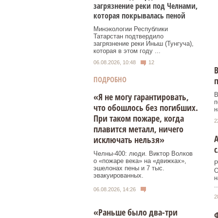
загрязнение реки под Челнами,
которая покрывалась пеной
Минэкологии Республики
Татарстан подтвердило
загрязнение реки Иныш (Тунгуча),
которая в этом году ...
06.08.2026, 10:48
12
В
ПОДРОБНО
В
«Я не могу гарантировать,
п
что обошлось без погибших.
н
При таком пожаре, когда
2
плавится металл, ничего
А
исключать нельзя»
Челны-400: люди. Виктор Волков
о «пожаре века» на «движках»,
Р
эшелонах пены и 7 тыс.
О
эвакуированных.
н
..
06.08.2026, 14:26
2
«Раньше было два-три
Ф