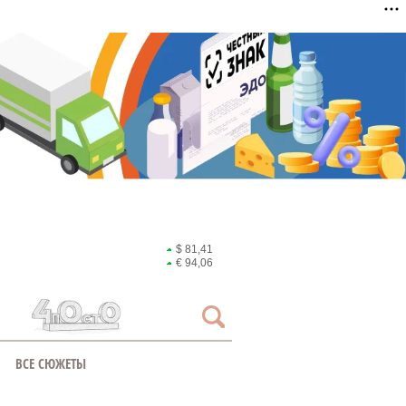
$ 81,41
€ 94,06
ВСЕ СЮЖЕТЫ