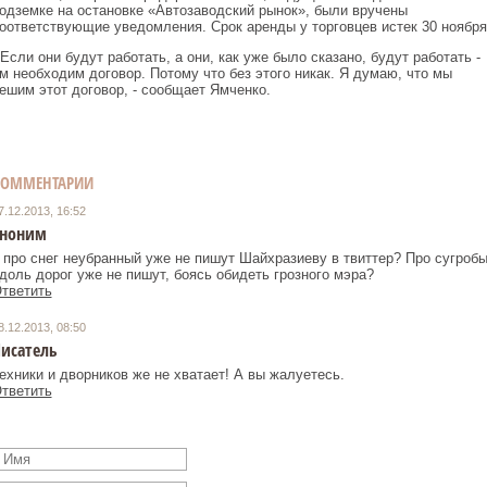
одземке на остановке «Автозаводский рынок», были вручены
оответствующие уведомления. Срок аренды у торговцев истек 30 ноября
 Если они будут работать, а они, как уже было сказано, будут работать -
м необходим договор. Потому что без этого никак. Я думаю, что мы
ешим этот договор, - сообщает Ямченко.
КОММЕНТАРИИ
7.12.2013, 16:52
ноним
 про снег неубранный уже не пишут Шайхразиеву в твиттер? Про сугроб
доль дорог уже не пишут, боясь обидеть грозного мэра?
тветить
8.12.2013, 08:50
исатель
ехники и дворников же не хватает! А вы жалуетесь.
тветить