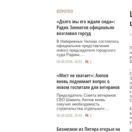
КОРОТКО
«Долго мы его ждали сюда»:
Радик Зиннатов официально
возглавил горсуд
1
В Набережных Челнах состоялось
официальное представление
П
нового председателя городского
п
суда Радика ...
р
Ш
06.08.2026, 16:51
1
-
Г
«Мест не хватает»: Аюпов
Э
вновь поднимает вопрос о
п
новом госпитале для ветеранов
Ш
с
Председатель Совета ветеранов
п
СВО Шамиль Аюпов вновь
Г
озвучил необходимость
строительства отдельного ...
К
в
06.08.2026, 15:43
2
п
у
Бизнесмен из Питера открыл на
Н