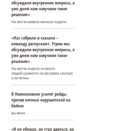
обсуждали внутренние вопросы, а
уже днем нам озвучили такое
решение»
На матчи камаза меньше ходило.
«Нас собрали и сказали –
команду распускают. Утром мы
обсуждали внутренние вопросы, а
уже днем нам озвучили такое
решение»
На матчи ходило оч.много
людей.сравните на фк камаз сколько
и хк челны
В Нижнекамске усилят рейды
против ночных нарушителей на
байках
вы меня
«Я не убежал, не стал драться, не