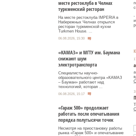
месте рестоклуба в Челнах
п
с
туркменский ресторан
-
На месте рестоклуба IMPERIA в
и
Набережных Челнах открылся
р
ресторан туркменской кухни
Turkmen House. ...
06.08.2026, 15:30
«КАМАЗ» и МГТУ им. Баумана
снижают шум
1
электротранспорта
а
а
Специалисты научно-
в
образовательного центра «КАМАЗ
О
– Бауман» работают над
технологией, которая ...
1
06.08.2026, 15:17
П
Т
«Гараж 500» продолжает
О
работать после опечатывания
порядка полутысячи точек
Несмотря на приостановку работы
рынка «Гараж 500» и опечатывание