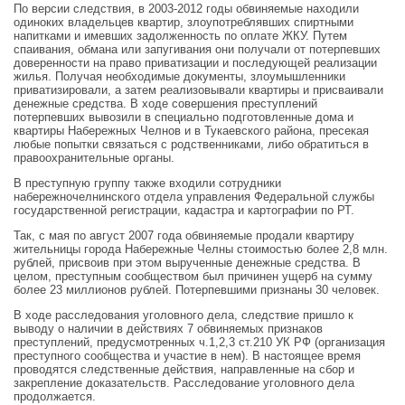
По версии следствия, в 2003-2012 годы обвиняемые находили
одиноких владельцев квартир, злоупотреблявших спиртными
напитками и имевших задолженность по оплате ЖКУ. Путем
спаивания, обмана или запугивания они получали от потерпевших
доверенности на право приватизации и последующей реализации
жилья. Получая необходимые документы, злоумышленники
приватизировали, а затем реализовывали квартиры и присваивали
денежные средства. В ходе совершения преступлений
потерпевших вывозили в специально подготовленные дома и
квартиры Набережных Челнов и в Тукаевского района, пресекая
любые попытки связаться с родственниками, либо обратиться в
правоохранительные органы.
В преступную группу также входили сотрудники
набережночелнинского отдела управления Федеральной службы
государственной регистрации, кадастра и картографии по РТ.
Так, с мая по август 2007 года обвиняемые продали квартиру
жительницы города Набережные Челны стоимостью более 2,8 млн.
рублей, присвоив при этом вырученные денежные средства. В
целом, преступным сообществом был причинен ущерб на сумму
более 23 миллионов рублей. Потерпевшими признаны 30 человек.
В ходе расследования уголовного дела, следствие пришло к
выводу о наличии в действиях 7 обвиняемых признаков
преступлений, предусмотренных ч.1,2,3 ст.210 УК РФ (организация
преступного сообщества и участие в нем). В настоящее время
проводятся следственные действия, направленные на сбор и
закрепление доказательств. Расследование уголовного дела
продолжается.