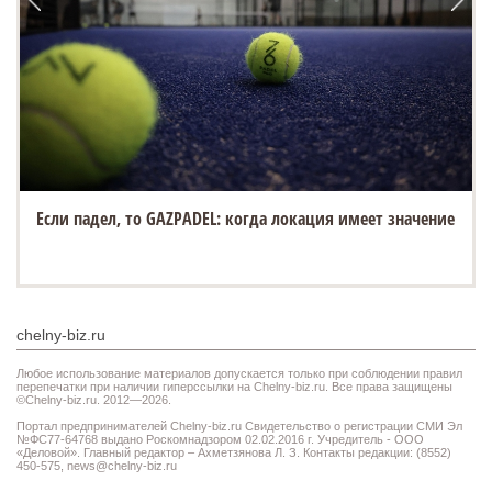
Если падел, то GAZPADEL: когда локация имеет значение
chelny-biz.ru
Любое использование материалов допускается только при соблюдении правил
перепечатки при наличии гиперссылки на Chelny-biz.ru. Все права защищены
©Chelny-biz.ru. 2012—2026.
Портал предпринимателей Chelny-biz.ru Свидетельство о регистрации СМИ Эл
№ФС77-64768 выдано Роскомнадзором 02.02.2016 г. Учредитель - ООО
«Деловой». Главный редактор – Ахметзянова Л. З. Контакты редакции: (8552)
450-575,
news@chelny-biz.ru