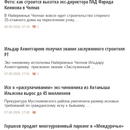
Фото: как строится высотка экс-директора ПАД Фарида
Киямова в Челнах
В Набережных Челнах вовсю идет строительство спорного
25‑этажного дома на пересечении улиц ...
08.08.2026, 07:19
1
Ильдар Ахметгареев получил звание заслуженного строителя
РТ
Экс‑чиновнику исполкома Набережных Челнов Ильдару
Ахметгарееву присвоено звание «Заслуженный ...
07.08.2026, 17:51
1
Иск о «раскулачивании» экс-чиновника из Актаныша
Ильясова вырос до 45 миллионов
Прокуратура Муслюмовского района увеличила размер исковых
требований по гражданскому иску к бывшему ...
07.08.2026, 17:00
Горшков продает многоуровневый паркинг в «Междуречье»