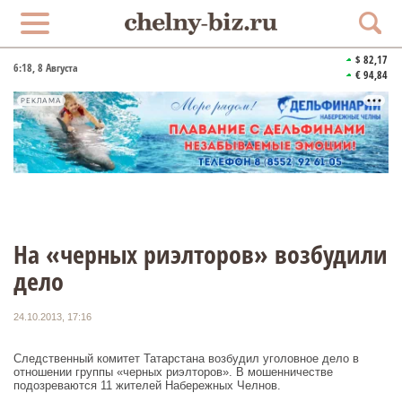
$ 82,17
6:18
, 8 Августа
€ 94,84
РЕКЛАМА
На «черных риэлторов» возбудили
дело
24.10.2013, 17:16
Следственный комитет Татарстана возбудил уголовное дело в
отношении группы «черных риэлторов». В мошенничестве
подозреваются 11 жителей Набережных Челнов.