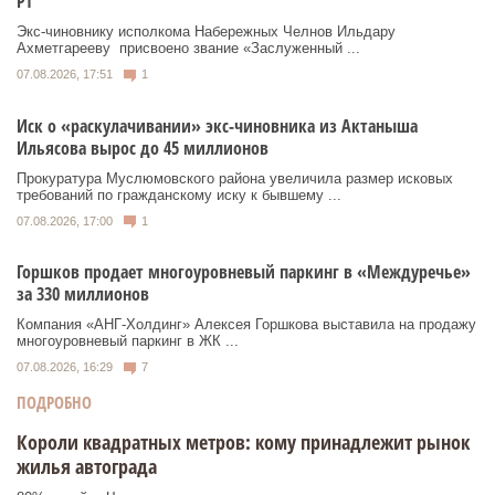
РТ
Экс‑чиновнику исполкома Набережных Челнов Ильдару
Ахметгарееву присвоено звание «Заслуженный ...
07.08.2026, 17:51
1
Иск о «раскулачивании» экс-чиновника из Актаныша
Ильясова вырос до 45 миллионов
Прокуратура Муслюмовского района увеличила размер исковых
требований по гражданскому иску к бывшему ...
07.08.2026, 17:00
1
Горшков продает многоуровневый паркинг в «Междуречье»
за 330 миллионов
Компания «АНГ-Холдинг» Алексея Горшкова выставила на продажу
многоуровневый паркинг в ЖК ...
07.08.2026, 16:29
7
ПОДРОБНО
Короли квадратных метров: кому принадлежит рынок
жилья автограда