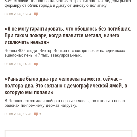
80% стройки Челнов на плечах «четырех китов»: как лидеры рынка
формируют облик города и диктуют ценовую политику.
07.08.2026, 15:04
«Я не могу гарантировать, что обошлось без погибших.
При таком пожаре, когда плавится металл, ничего
исключать нельзя»
Челны-400: люди. Виктор Волков о «пожаре века» на «движках»,
эшелонах пены и 7 тыс. эвакуированных.
06.08.2026, 14:26
«Раньше было два-три человека на место, сейчас –
полтора-два. Это связано с демографической ямой, в
которую мы попали»
В Челнах сократился набор в первые классы, но школы в новых
районах по-прежнему держат нагрузку.
05.08.2026, 15:28
3