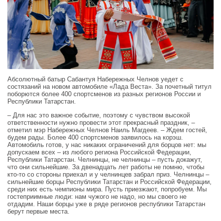
Абсолютный батыр Сабантуя Набережных Челнов уедет с
состязаний на новом автомобиле «Лада Веста». За почетный титул
поборются более 400 спортсменов из разных регионов России и
Республики Татарстан.
– Для нас это важное событие, поэтому с чувством высокой
ответственности нужно провести этот прекрасный праздник, –
отметил мэр Набережных Челнов Наиль Магдеев. – Ждем гостей,
будем рады. Более 400 спортсменов заявилось на корэш.
Автомобиль готов, у нас никаких ограничений для борцов нет: мы
допускаем всех – из любого региона Российской Федерации,
Республики Татарстан. Челнинцы, не челнинцы – пусть докажут,
что они сильнейшие. За двенадцать лет работы не помню, чтобы
кто‑то со стороны приехал и у челнинцев забрал приз. Челнинцы –
сильнейшие борцы Республики Татарстан и Российской Федерации,
среди них есть чемпионы мира. Пусть приезжают, попробуем. Мы
гостеприимные люди: нам чужого не надо, но мы своего не
отдадим. Наши борцы уже в ряде регионов республики Татарстан
берут первые места.