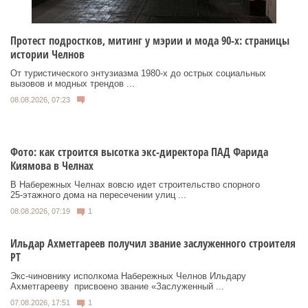
Протест подростков, митинг у мэрии и мода 90-х: страницы
истории Челнов
От туристического энтузиазма 1980‑х до острых социальных
вызовов и модных трендов ...
08.08.2026, 07:23
Фото: как строится высотка экс-директора ПАД Фарида
Киямова в Челнах
В Набережных Челнах вовсю идет строительство спорного
25‑этажного дома на пересечении улиц ...
08.08.2026, 07:19
1
Ильдар Ахметгареев получил звание заслуженного строителя
РТ
Экс‑чиновнику исполкома Набережных Челнов Ильдару
Ахметгарееву присвоено звание «Заслуженный ...
07.08.2026, 17:51
1