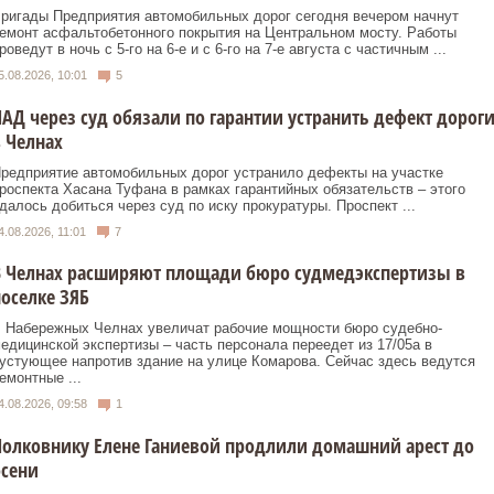
ригады Предприятия автомобильных дорог сегодня вечером начнут
емонт асфальтобетонного покрытия на Центральном мосту. Работы
роведут в ночь с 5-го на 6-е и с 6-го на 7-е августа с частичным ...
5.08.2026, 10:01
5
АД через суд обязали по гарантии устранить дефект дорог
 Челнах
редприятие автомобильных дорог устранило дефекты на участке
роспекта Хасана Туфана в рамках гарантийных обязательств – этого
далось добиться через суд по иску прокуратуры. Проспект ...
4.08.2026, 11:01
7
В Челнах расширяют площади бюро судмедэкспертизы в
оселке ЗЯБ
 Набережных Челнах увеличат рабочие мощности бюро судебно-
едицинской экспертизы – часть персонала переедет из 17/05а в
устующее напротив здание на улице Комарова. Сейчас здесь ведутся
емонтные ...
4.08.2026, 09:58
1
олковнику Елене Ганиевой продлили домашний арест до
осени