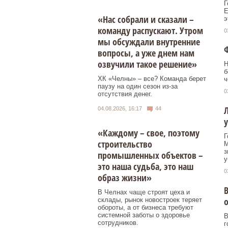
Г
Е
«Нас собрали и сказали –
э
команду распускают. Утром
0
мы обсуждали внутренние
Ф
вопросы, а уже днем нам
озвучили такое решение»
Н
б
ХК «Челны» – все? Команда берет
ч
паузу на один сезон из-за
0
отсутствия денег.
Л
04.08.2026, 16:17
44
у
«Каждому – свое, поэтому
Г
строительство
М
з
промышленных объектов –
у
это наша судьба, это наш
0
образ жизни»
В Челнах чаще строят цеха и
склады, рынок новостроек теряет
обороты, а от бизнеса требуют
системной заботы о здоровье
В
сотрудников.
г