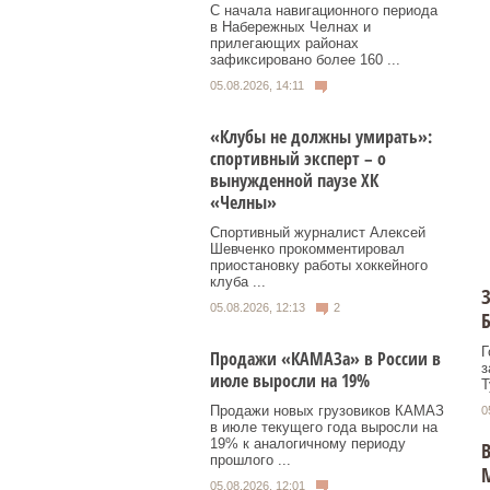
С начала навигационного периода
в Набережных Челнах и
прилегающих районах
зафиксировано более 160 ...
05.08.2026, 14:11
«Клубы не должны умирать»:
спортивный эксперт – о
вынужденной паузе ХК
«Челны»
Спортивный журналист Алексей
Шевченко прокомментировал
приостановку работы хоккейного
клуба ...
З
05.08.2026, 12:13
2
Б
Г
Продажи «КАМАЗа» в России в
з
июле выросли на 19%
Т
Продажи новых грузовиков КАМАЗ
0
в июле текущего года выросли на
19% к аналогичному периоду
В
прошлого ...
05.08.2026, 12:01