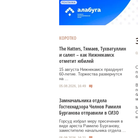
РЕКЛАМА
КОРОТКО
Тhe Нatters, Тямаев, Тухватуллин
0
и салют – как Нижнекамск
отметит юбилей
О
15 августа Нижнекамск празднует
п
60‑летие. Торжества развернутся
б
на ...
В
05.08.2026, 16:49
п
б
м
Замначальника отдела
Гостехнадзора Челнов Рамиля
М
Бурганова отправили в СИЗО
С
к
Горсуд избрал меру пресечения в
виде ареста Рамилю Бурганову,
заместителю начальника отдела ...
05.08.2026, 16:21