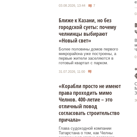
е
03.08.2026, 13:44
7
..
0
Ближе к Казани, но без
В
городской суеты: почему
Ч
челнинцы выбирают
«Новый свет»
В
м
Более половины домов первого
Ч
микрорайона уже построены, а
0
первые жители заселяются в
готовый квартал с парком.
«
31.07.2026, 11:00
С
«Корабли просто не имеют
М
права проходить мимо
З
Челнов. 400-летие – это
3
отличный повод
согласовать строительство
причала»
Глава судоходной компании
Татарстана о том, как Челны