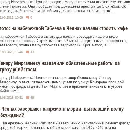
орсуд Набережных Челнов продлил меру пресечения полковнику юстици
лене Ганиевой. Она пробудет под домашним арестом до 3 октября. Об
том ходатайствовал старший следователь шестого отдела по ...
3.08.2026, 16:09
8
ото: на набережной Табеева в Челнах начали строить кафе
а набережной Табеева в автограде начали возводить кафе в виде
етонного волнореза. Строительство объекта входит в план очередного,
етвертого, этапа благоустройства территории. Кроме того, в ...
3.08.2026, 16:46
13
енару Миргалиеву назначили обязательные работы за
грозу убийством
орсуд Набережных Челнов вынес приговор бизнесмену Ленару
иргаливу, в чьем складском помещении по улице Комарова прошлой
имой пострадали дети. Так, Миргалиева признали виновным в угрозе
бийством ...
3.08.2026, 09:51
68
В Челнах завершают капремонт мэрии, вызвавший волну
обсуждений
 Набережных Челнах близится к завершению капитальный ремонт фаса
ородской мэрии. Готовность объекта составляет 91%. Об этом на