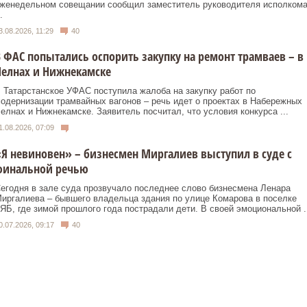
женедельном совещании сообщил заместитель руководителя исполком
.
3.08.2026, 11:29
40
 ФАС попытались оспорить закупку на ремонт трамваев – в
елнах и Нижнекамске
 Татарстанское УФАС поступила жалоба на закупку работ по
одернизации трамвайных вагонов – речь идет о проектах в Набережных
елнах и Нижнекамске. Заявитель посчитал, что условия конкурса ...
1.08.2026, 07:09
Я невиновен» – бизнесмен Миргалиев выступил в суде с
финальной речью
егодня в зале суда прозвучало последнее слово бизнесмена Ленара
иргалиева – бывшего владельца здания по улице Комарова в поселке
ЯБ, где зимой прошлого года пострадали дети. В своей эмоциональной ..
0.07.2026, 09:17
40