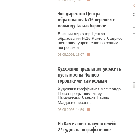
Экс-директор Центра
О
образования №16 перешел в
команду Галиакберовой
Бывший директор Центра
образования №16 Рамиль Садриев
возглавил управление по общим
вопросам и ...
05.08.2026, 16:07
Художник предлагает украсить
пустые зоны Челнов
городскими символами
Художник‑граффитист Александр
Попов представил мэру
Набережных Челнов Наилю
Магдееву проекты ...
05.08.2026, 14:50
На Каме ловят нарушителей:
27 судов на штрафстоянке