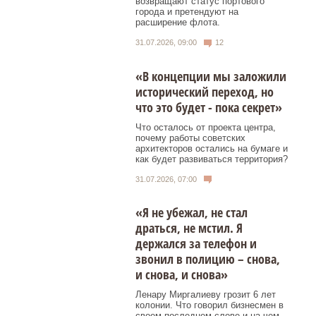
возвращают статус портового
города и претендуют на
расширение флота.
31.07.2026, 09:00
12
«В концепции мы заложили
исторический переход, но
что это будет - пока секрет»
Что осталось от проекта центра,
почему работы советских
архитекторов остались на бумаге и
как будет развиваться территория?
31.07.2026, 07:00
«Я не убежал, не стал
драться, не мстил. Я
держался за телефон и
звонил в полицию – снова,
и снова, и снова»
Ленару Миргалиеву грозит 6 лет
колонии. Что говорил бизнесмен в
своем последнем слове и на чем