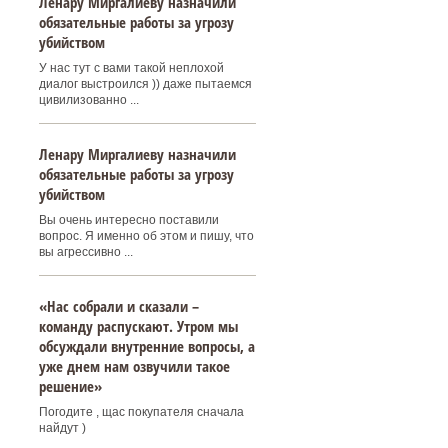
Ленару Миргалиеву назначили
обязательные работы за угрозу
убийством
У нас тут с вами такой неплохой
диалог выстроился )) даже пытаемся
цивилизованно ...
Ленару Миргалиеву назначили
обязательные работы за угрозу
убийством
Вы очень интересно поставили
вопрос. Я именно об этом и пишу, что
вы агрессивно ...
«Нас собрали и сказали –
команду распускают. Утром мы
обсуждали внутренние вопросы, а
уже днем нам озвучили такое
решение»
Погодите , щас покупателя сначала
найдут )