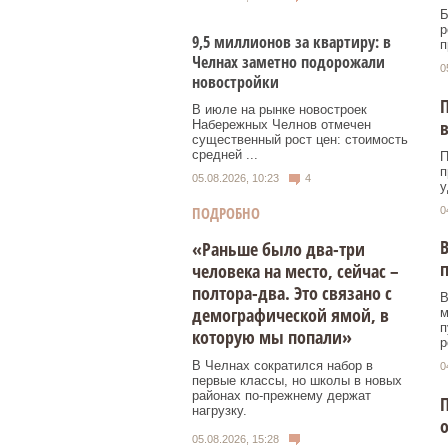
Б
р
9,5 миллионов за квартиру: в
п
Челнах заметно подорожали
0
новостройки
П
В июле на рынке новостроек
в
Набережных Челнов отмечен
существенный рост цен: стоимость
средней ...
П
п
05.08.2026, 10:23
4
у
ПОДРОБНО
0
«Раньше было два-три
п
человека на место, сейчас –
полтора-два. Это связано с
В
демографической ямой, в
м
п
которую мы попали»
р
В Челнах сократился набор в
0
первые классы, но школы в новых
районах по-прежнему держат
П
нагрузку.
05.08.2026, 15:28