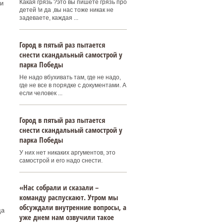
Какая грязь ?это вы пишете грязь про
и
детей !и да ,вы нас тоже никак не
задеваете, каждая ...
Город в пятый раз пытается
снести скандальный самострой у
парка Победы
Не надо вбухивать там, где не надо,
где не все в порядке с документами. А
если человек ...
Город в пятый раз пытается
снести скандальный самострой у
парка Победы
У них нет никаких аргументов, это
самострой и его надо снести.
«Нас собрали и сказали –
команду распускают. Утром мы
обсуждали внутренние вопросы, а
да
уже днем нам озвучили такое