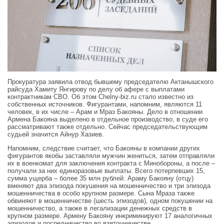
Прокуратура заявила отвод бывшему председателю Актанышского
райсуда Хамиту Янгирову по делу об афере с выплатами
контрактникам СВО. Об этом Сhelny-biz.ru стало известно из
собственных источников. Фигурантами, напомним, являются 11
человек, в их числе – Арам и Мраз Бакояны. Дело в отношении
Армена Бакояна выделено в отдельное производство, в суде его
рассматривают также отдельно. Сейчас председательствующим
судьей значится Айнур Хазиев.
Напомним, следствие считает, что Бакояны в компании других
фигурантов якобы заставляли мужчин жениться, затем отправляли
их в военкомат для заключения контракта с Минобороны, а после –
получали за них единоразовые выплаты. Всего потерпевших 15,
сумма ущерба – более 35 млн рублей. Араму Бакояну (отцу)
вменяют два эпизода покушения на мошенничество и три эпизода
мошенничества в особо крупном размере. Сына Мраза также
обвиняют в мошенничестве (шесть эпизодов), одном покушении на
мошенничество, а также в легализации денежных средств в
крупном размере. Армену Бакояну инкриминируют 17 аналогичных
эпизодов и посредничество во взяточничестве.