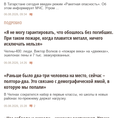
В Татарстане сегодня введен режим «Ракетная опасность». Об
этом информирует МЧС. Утром ...
06.08.2026, 09:34
ПОДРОБНО
«Я не могу гарантировать, что обошлось без погибших.
При таком пожаре, когда плавится металл, ничего
исключать нельзя»
Челны-400: люди. Виктор Волков о «пожаре века» на «движках»,
эшелонах пены и 7 тыс. эвакуированных.
06.08.2026, 14:26
«Раньше было два-три человека на место, сейчас –
полтора-два. Это связано с демографической ямой, в
которую мы попали»
В Челнах сократился набор в первые классы, но школы в новых
районах по-прежнему держат нагрузку.
05.08.2026, 15:28
2