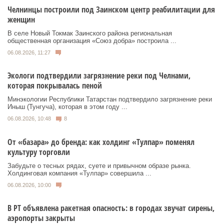
Челнинцы построили под Заинском центр реабилитации для
женщин
В селе Новый Токмак Заинского района региональная
общественная организация «Союз добра» построила ...
06.08.2026, 11:27
Экологи подтвердили загрязнение реки под Челнами,
которая покрывалась пеной
Минэкологии Республики Татарстан подтвердило загрязнение реки
Иныш (Тунгуча), которая в этом году ...
06.08.2026, 10:48
8
От «базара» до бренда: как холдинг «Тулпар» поменял
культуру торговли
Забудьте о тесных рядах, суете и привычном образе рынка.
Холдинговая компания «Тулпар» совершила ...
06.08.2026, 10:00
В РТ объявлена ракетная опасность: в городах звучат сирены,
аэропорты закрыты