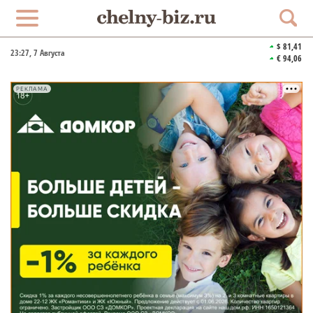
$ 81,41
23:27
, 7 Августа
€ 94,06
РЕКЛАМА