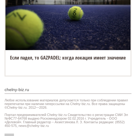
Если падел, то GAZPADEL: когда локация имеет значение
chelny-biz.ru
Любое использование материалов допускается только при соблюдении правил
перепечатки при наличии гиперссылки на Chelny-biz.ru. Все права защищены
©Chelny-biz.ru. 2012—2026.
Портал предпринимателей Chelny-biz.ru Свидетельство о регистрации СМИ Эл
№ФС77-64768 выдано Роскомнадзором 02.02.2016 г. Учредитель - ООО
«Деловой». Главный редактор – Ахметзянова Л. З. Контакты редакции: (8552)
450-575,
news@chelny-biz.ru