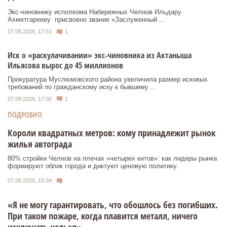
Экс‑чиновнику исполкома Набережных Челнов Ильдару
Ахметгарееву присвоено звание «Заслуженный ...
07.08.2026, 17:51
1
Иск о «раскулачивании» экс-чиновника из Актаныша
Ильясова вырос до 45 миллионов
Прокуратура Муслюмовского района увеличила размер исковых
требований по гражданскому иску к бывшему ...
07.08.2026, 17:00
1
ПОДРОБНО
Короли квадратных метров: кому принадлежит рынок
жилья автограда
80% стройки Челнов на плечах «четырех китов»: как лидеры рынка
формируют облик города и диктуют ценовую политику.
07.08.2026, 15:04
«Я не могу гарантировать, что обошлось без погибших.
При таком пожаре, когда плавится металл, ничего