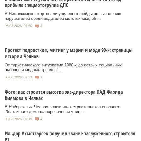
прибыла спецмотогруппа ДПС
В Нижнекамске стартовали усиленные рейды по выявлению
нарушителей среди водителей мототехники, об ...
08.08.2026, 07:50
4
Протест подростков, митинг у мэрии и мода 90-х: страницы
истории Челнов
От туристического энтузиазма 1980‑х до острых социальных
вызовов и модных трендов ...
08.08.2026, 07:23
1
Фото: как строится высотка экс-директора ПАД Фарида
Киямова в Челнах
В Набережных Челнах вовсю идет строительство спорного
25‑этажного дома на пересечении улиц ...
08.08.2026, 07:19
4
Ильдар Ахметгареев получил звание заслуженного строителя
РТ