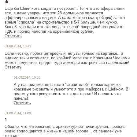
ili
Еще бы Шейн хоть когда то построил... То, что это афера знали
все, я даже уверен, что эти 28 дольщиков являются
аффилированными лицами. А сама контора (застройщик) за это
время "списала" на строительство в 5-7 больше, чем нужно.
Как обычно одни и те же лица "хозяева" очередной раз ушли от
НДС и прочих налогов на охрениалиард рублей.
Ответить
01.08.2014, 10:49
Если честно, проект интересный, но увы только на картинке.. и
видимо так и останется, по крайней мере как с Красными Челнами
может получится, придет туда домкор и застроит все панельками!
Ответить
01.08.2014, 10:52
А у нас видимо одна каста "строителей" только картинки
красивые рисовать и умеют это я про Майорова с Шейном. В
целом у кого ресурс есть тот и достороит! И плевать что
панель!
Ответить
01.08.2014, 11:09
1
Обидно, что интересные, с архитектурной точки зрения, проекты
редко воплощаются в жизнь в нашем городе... от панелек уже
тошнит.