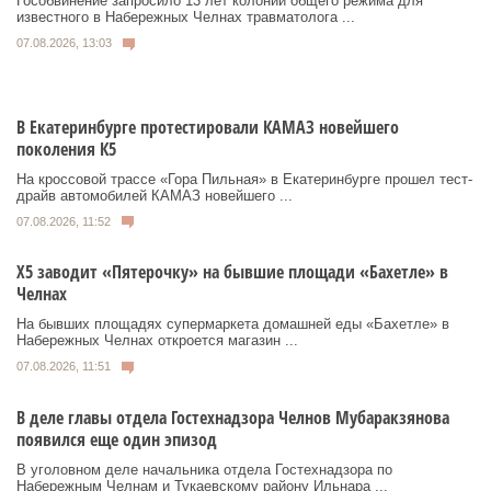
Гособвинение запросило 13 лет колонии общего режима для
известного в Набережных Челнах травматолога ...
07.08.2026, 13:03
В Екатеринбурге протестировали КАМАЗ новейшего
поколения К5
На кроссовой трассе «Гора Пильная» в Екатеринбурге прошел тест-
драйв автомобилей КАМАЗ новейшего ...
07.08.2026, 11:52
Х5 заводит «Пятерочку» на бывшие площади «Бахетле» в
Челнах
На бывших площадях супермаркета домашней еды «Бахетле» в
Набережных Челнах откроется магазин ...
07.08.2026, 11:51
В деле главы отдела Гостехнадзора Челнов Мубаракзянова
появился еще один эпизод
В уголовном деле начальника отдела Гостехнадзора по
Набережным Челнам и Тукаевскому району Ильнара ...