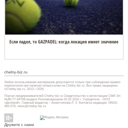
Если падел, то GAZPADEL: когда локация имеет значение
chelny-biz.ru
Любое использование материалов допускается только при соблюдении правил
перепечатки при наличии гиперссылки на Chelny-biz.ru. Все права защищены
©Chelny-biz.ru. 2012—2026.
Портал предпринимателей Chelny-biz.ru Свидетельство о регистрации СМИ Эл
№ФС77-64768 выдано Роскомнадзором 02.02.2016 г. Учредитель - ООО
«Деловой». Главный редактор – Ахметзянова Л. З. Контакты редакции: (8552)
450-575,
news@chelny-biz.ru
Дружите с нами