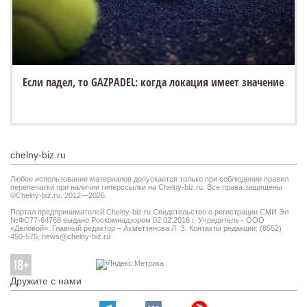
«Белый город» открывает новую площадку на Спасской
ярмарке в Елабуге
chelny-biz.ru
Любое использование материалов допускается только при соблюдении правил
перепечатки при наличии гиперссылки на Chelny-biz.ru. Все права защищены
©Chelny-biz.ru. 2012—2026.
Портал предпринимателей Chelny-biz.ru Свидетельство о регистрации СМИ Эл
№ФС77-64768 выдано Роскомнадзором 02.02.2016 г. Учредитель - ООО
«Деловой». Главный редактор – Ахметзянова Л. З. Контакты редакции: (8552)
450-575,
news@chelny-biz.ru
Дружите с нами