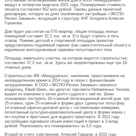
18-этажный пятисекционный жилой дом в МКЖ «Междуречье»
введут в четвертом квартале 2021 года. Планируемая стоимость
объекта составляет 852 млн рублей. Таковы данные проектной
декларации, которую на днях опубликовал застройщик «ЭКСПО-
Регион Закамье», входящий в структуру АНГ Холдинга Алексея
Горшкова.
Дом будет рассчитан на 570 квартир, общая площадь жилых
помещений составит 32,2 тыс. кв.м. Его будут строить в пять
этапов. Помимо детской и спортивной площадки проектом
предусмотрены подземный паркинг (как самостоятельный объект) и
надземные многоуровневые парковки полуоткрытого типа.
Площадь земельного участка, на котором ведется строительство,
составляет 37,2 тыс. кв.м. Здесь же запроектированы еще три 18-
этажных дома.
Строительство ЖК «Междуречье», напомним, приостановили на
неопределенное время в 2014 году в связи с финансовыми
затруднениями. В ООО «ЭКСПО-Регион Закамье» сменился
владелец: Юрий Шеин, экс-депутат горсовета Набережных Челнов,
вышел из компании и затем долго судился с ней же. Шеин
планировал построить 18-этажный пятисекционный жилой дом, три
25-этажки, один 25-этажный в форме двух сдвинутых полусфер,
14-этажный офисно-деловой центр с гостиничными номерами,
пятиэтажный культурно-развлекательный центр в форме маяка с
яхт-клубом и пристанью для водного транспорта. В 2012 году
застройщики оценивали объем инвестиций в проект в 3 млрд
рублей. Реализовать его планировалось за 3,5 года.
Второй по счету собственник, Алексей Горшков, в 2015 году