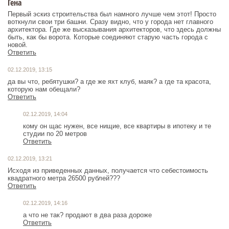
Гена
Первый эскиз строительства был намного лучше чем этот! Просто
воткнули свои три башни. Сразу видно, что у города нет главного
архитектора. Где же высказывания архитекторов, что здесь должны
быть, как бы ворота. Которые соединяют старую часть города с
новой.
Ответить
02.12.2019, 13:15
да вы что, ребятушки? а где же яхт клуб, маяк? а где та красота,
которую нам обещали?
Ответить
02.12.2019, 14:04
кому он щас нужен, все нищие, все квартиры в ипотеку и те
студии по 20 метров
Ответить
02.12.2019, 13:21
Исходя из приведенных данных, получается что себестоимость
квадратного метра 26500 рублей???
Ответить
02.12.2019, 14:16
а что не так? продают в два раза дороже
Ответить