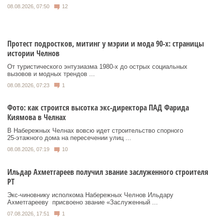
08.08.2026, 07:50
12
Протест подростков, митинг у мэрии и мода 90-х: страницы
истории Челнов
От туристического энтузиазма 1980‑х до острых социальных
вызовов и модных трендов ...
08.08.2026, 07:23
1
Фото: как строится высотка экс-директора ПАД Фарида
Киямова в Челнах
В Набережных Челнах вовсю идет строительство спорного
25‑этажного дома на пересечении улиц ...
08.08.2026, 07:19
10
Ильдар Ахметгареев получил звание заслуженного строителя
РТ
Экс‑чиновнику исполкома Набережных Челнов Ильдару
Ахметгарееву присвоено звание «Заслуженный ...
07.08.2026, 17:51
1