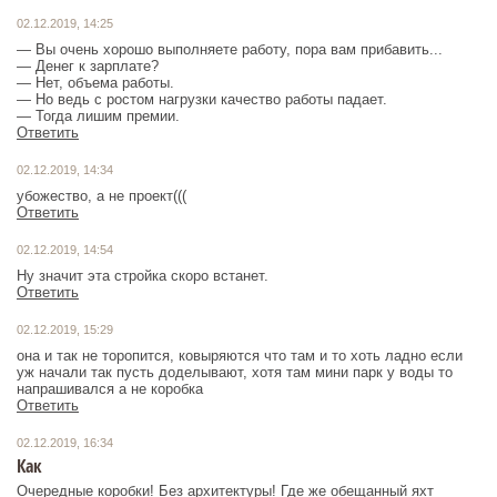
02.12.2019, 14:25
— Вы очень хорошо выполняете работу, пора вам прибавить...
— Денег к зарплате?
— Нет, объема работы.
— Но ведь с ростом нагрузки качество работы падает.
— Тогда лишим премии.
Ответить
02.12.2019, 14:34
убожество, а не проект(((
Ответить
02.12.2019, 14:54
Ну значит эта стройка скоро встанет.
Ответить
02.12.2019, 15:29
она и так не торопится, ковыряются что там и то хоть ладно если
уж начали так пусть доделывают, хотя там мини парк у воды то
напрашивался а не коробка
Ответить
02.12.2019, 16:34
Как
Очередные коробки! Без архитектуры! Где же обещанный яхт